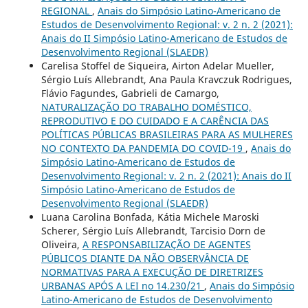
REGIONAL
,
Anais do Simpósio Latino-Americano de
Estudos de Desenvolvimento Regional: v. 2 n. 2 (2021):
Anais do II Simpósio Latino-Americano de Estudos de
Desenvolvimento Regional (SLAEDR)
Carelisa Stoffel de Siqueira, Airton Adelar Mueller,
Sérgio Luís Allebrandt, Ana Paula Kravczuk Rodrigues,
Flávio Fagundes, Gabrieli de Camargo,
NATURALIZAÇÃO DO TRABALHO DOMÉSTICO,
REPRODUTIVO E DO CUIDADO E A CARÊNCIA DAS
POLÍTICAS PÚBLICAS BRASILEIRAS PARA AS MULHERES
NO CONTEXTO DA PANDEMIA DO COVID-19
,
Anais do
Simpósio Latino-Americano de Estudos de
Desenvolvimento Regional: v. 2 n. 2 (2021): Anais do II
Simpósio Latino-Americano de Estudos de
Desenvolvimento Regional (SLAEDR)
Luana Carolina Bonfada, Kátia Michele Maroski
Scherer, Sérgio Luís Allebrandt, Tarcisio Dorn de
Oliveira,
A RESPONSABILIZAÇÃO DE AGENTES
PÚBLICOS DIANTE DA NÃO OBSERVÂNCIA DE
NORMATIVAS PARA A EXECUÇÃO DE DIRETRIZES
URBANAS APÓS A LEI no 14.230/21
,
Anais do Simpósio
Latino-Americano de Estudos de Desenvolvimento