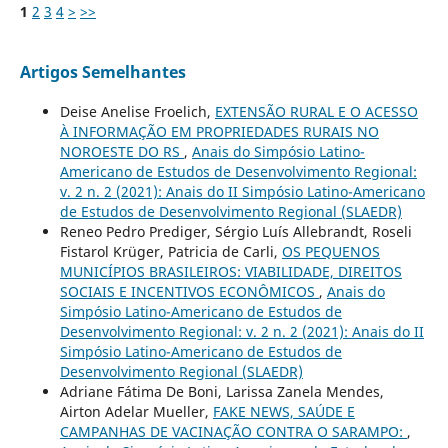
1
2
3
4
>
>>
Artigos Semelhantes
Deise Anelise Froelich,
EXTENSÃO RURAL E O ACESSO
À INFORMAÇÃO EM PROPRIEDADES RURAIS NO
NOROESTE DO RS
,
Anais do Simpósio Latino-
Americano de Estudos de Desenvolvimento Regional:
v. 2 n. 2 (2021): Anais do II Simpósio Latino-Americano
de Estudos de Desenvolvimento Regional (SLAEDR)
Reneo Pedro Prediger, Sérgio Luís Allebrandt, Roseli
Fistarol Krüger, Patricia de Carli,
OS PEQUENOS
MUNICÍPIOS BRASILEIROS: VIABILIDADE, DIREITOS
SOCIAIS E INCENTIVOS ECONÔMICOS
,
Anais do
Simpósio Latino-Americano de Estudos de
Desenvolvimento Regional: v. 2 n. 2 (2021): Anais do II
Simpósio Latino-Americano de Estudos de
Desenvolvimento Regional (SLAEDR)
Adriane Fátima De Boni, Larissa Zanela Mendes,
Airton Adelar Mueller,
FAKE NEWS, SAÚDE E
CAMPANHAS DE VACINAÇÃO CONTRA O SARAMPO:
,