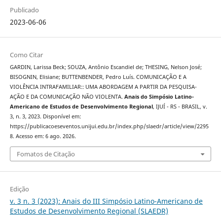
Publicado
2023-06-06
Como Citar
GARDIN, Larissa Beck; SOUZA, Antônio Escandiel de; THESING, Nelson José;
BISOGNIN, Elisiane; BUTTENBENDER, Pedro Luís. COMUNICAÇÃO E A
VIOLÊNCIA INTRAFAMILIAR:: UMA ABORDAGEM A PARTIR DA PESQUISA-
AÇÃO E DA COMUNICAÇÃO NÃO VIOLENTA.
Anais do Simpósio Latino-
Americano de Estudos de Desenvolvimento Regional
, IJUÍ - RS - BRASIL, v.
3, n. 3, 2023. Disponível em:
https://publicacoeseventos.unijui.edu.br/index.php/slaedr/article/view/2295
8. Acesso em: 6 ago. 2026.
Fomatos de Citação
Edição
v. 3 n. 3 (2023): Anais do III Simpósio Latino-Americano de
Estudos de Desenvolvimento Regional (SLAEDR)