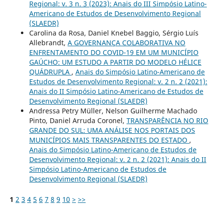
Regional: v. 3 n. 3 (2023): Anais do III Simpósio Latino-
Americano de Estudos de Desenvolvimento Regional
(SLAEDR)
Carolina da Rosa, Daniel Knebel Baggio, Sérgio Luís
Allebrandt,
A GOVERNANÇA COLABORATIVA NO
ENFRENTAMENTO DO COVID-19 EM UM MUNICÍPIO
GAÚCHO: UM ESTUDO A PARTIR DO MODELO HÉLICE
QUÁDRUPLA
,
Anais do Simpósio Latino-Americano de
Estudos de Desenvolvimento Regional: v. 2 n. 2 (2021):
Anais do II Simpósio Latino-Americano de Estudos de
Desenvolvimento Regional (SLAEDR)
Andressa Petry Müller, Nelson Guilherme Machado
Pinto, Daniel Arruda Coronel,
TRANSPARÊNCIA NO RIO
GRANDE DO SUL: UMA ANÁLISE NOS PORTAIS DOS
MUNICÍPIOS MAIS TRANSPARENTES DO ESTADO
,
Anais do Simpósio Latino-Americano de Estudos de
Desenvolvimento Regional: v. 2 n. 2 (2021): Anais do II
Simpósio Latino-Americano de Estudos de
Desenvolvimento Regional (SLAEDR)
1
2
3
4
5
6
7
8
9
10
>
>>