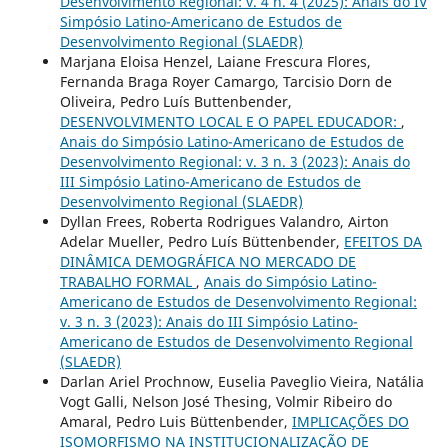
Desenvolvimento Regional: v. 4 n. 4 (2025): Anais do IV
Simpósio Latino-Americano de Estudos de
Desenvolvimento Regional (SLAEDR)
Marjana Eloisa Henzel, Laiane Frescura Flores,
Fernanda Braga Royer Camargo, Tarcisio Dorn de
Oliveira, Pedro Luís Buttenbender,
DESENVOLVIMENTO LOCAL E O PAPEL EDUCADOR:
,
Anais do Simpósio Latino-Americano de Estudos de
Desenvolvimento Regional: v. 3 n. 3 (2023): Anais do
III Simpósio Latino-Americano de Estudos de
Desenvolvimento Regional (SLAEDR)
Dyllan Frees, Roberta Rodrigues Valandro, Airton
Adelar Mueller, Pedro Luís Büttenbender,
EFEITOS DA
DINÂMICA DEMOGRÁFICA NO MERCADO DE
TRABALHO FORMAL
,
Anais do Simpósio Latino-
Americano de Estudos de Desenvolvimento Regional:
v. 3 n. 3 (2023): Anais do III Simpósio Latino-
Americano de Estudos de Desenvolvimento Regional
(SLAEDR)
Darlan Ariel Prochnow, Euselia Paveglio Vieira, Natália
Vogt Galli, Nelson José Thesing, Volmir Ribeiro do
Amaral, Pedro Luis Büttenbender,
IMPLICAÇÕES DO
ISOMORFISMO NA INSTITUCIONALIZAÇÃO DE