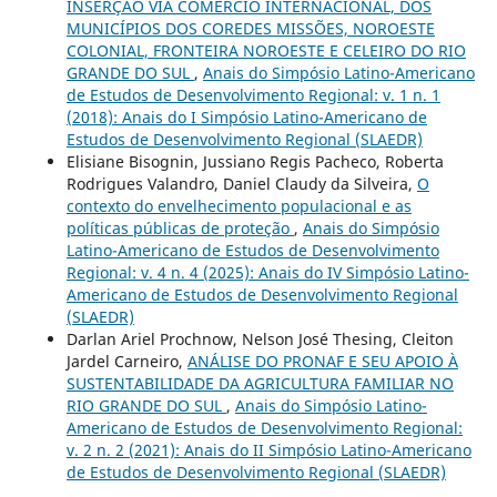
INSERÇÃO VIA COMÉRCIO INTERNACIONAL, DOS
MUNICÍPIOS DOS COREDES MISSÕES, NOROESTE
COLONIAL, FRONTEIRA NOROESTE E CELEIRO DO RIO
GRANDE DO SUL
,
Anais do Simpósio Latino-Americano
de Estudos de Desenvolvimento Regional: v. 1 n. 1
(2018): Anais do I Simpósio Latino-Americano de
Estudos de Desenvolvimento Regional (SLAEDR)
Elisiane Bisognin, Jussiano Regis Pacheco, Roberta
Rodrigues Valandro, Daniel Claudy da Silveira,
O
contexto do envelhecimento populacional e as
políticas públicas de proteção
,
Anais do Simpósio
Latino-Americano de Estudos de Desenvolvimento
Regional: v. 4 n. 4 (2025): Anais do IV Simpósio Latino-
Americano de Estudos de Desenvolvimento Regional
(SLAEDR)
Darlan Ariel Prochnow, Nelson José Thesing, Cleiton
Jardel Carneiro,
ANÁLISE DO PRONAF E SEU APOIO À
SUSTENTABILIDADE DA AGRICULTURA FAMILIAR NO
RIO GRANDE DO SUL
,
Anais do Simpósio Latino-
Americano de Estudos de Desenvolvimento Regional:
v. 2 n. 2 (2021): Anais do II Simpósio Latino-Americano
de Estudos de Desenvolvimento Regional (SLAEDR)