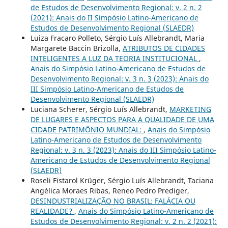
de Estudos de Desenvolvimento Regional: v. 2 n. 2
(2021): Anais do II Simpósio Latino-Americano de
Estudos de Desenvolvimento Regional (SLAEDR)
Luiza Fracaro Polleto, Sérgio Luís Allebrandt, Maria
Margarete Baccin Brizolla,
ATRIBUTOS DE CIDADES
INTELIGENTES A LUZ DA TEORIA INSTITUCIONAL
,
Anais do Simpósio Latino-Americano de Estudos de
Desenvolvimento Regional: v. 3 n. 3 (2023): Anais do
III Simpósio Latino-Americano de Estudos de
Desenvolvimento Regional (SLAEDR)
Luciana Scherer, Sérgio Luís Allebrandt,
MARKETING
DE LUGARES E ASPECTOS PARA A QUALIDADE DE UMA
CIDADE PATRIMÔNIO MUNDIAL:
,
Anais do Simpósio
Latino-Americano de Estudos de Desenvolvimento
Regional: v. 3 n. 3 (2023): Anais do III Simpósio Latino-
Americano de Estudos de Desenvolvimento Regional
(SLAEDR)
Roseli Fistarol Krüger, Sérgio Luís Allebrandt, Taciana
Angélica Moraes Ribas, Reneo Pedro Prediger,
DESINDUSTRIALIZAÇÃO NO BRASIL: FALÁCIA OU
REALIDADE?
,
Anais do Simpósio Latino-Americano de
Estudos de Desenvolvimento Regional: v. 2 n. 2 (2021):