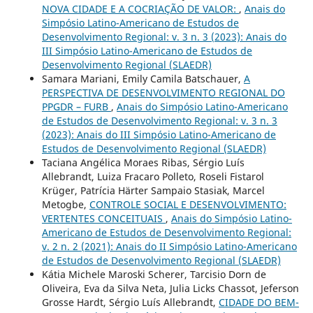
NOVA CIDADE E A COCRIAÇÃO DE VALOR:
,
Anais do
Simpósio Latino-Americano de Estudos de
Desenvolvimento Regional: v. 3 n. 3 (2023): Anais do
III Simpósio Latino-Americano de Estudos de
Desenvolvimento Regional (SLAEDR)
Samara Mariani, Emily Camila Batschauer,
A
PERSPECTIVA DE DESENVOLVIMENTO REGIONAL DO
PPGDR – FURB
,
Anais do Simpósio Latino-Americano
de Estudos de Desenvolvimento Regional: v. 3 n. 3
(2023): Anais do III Simpósio Latino-Americano de
Estudos de Desenvolvimento Regional (SLAEDR)
Taciana Angélica Moraes Ribas, Sérgio Luís
Allebrandt, Luiza Fracaro Polleto, Roseli Fistarol
Krüger, Patrícia Härter Sampaio Stasiak, Marcel
Metogbe,
CONTROLE SOCIAL E DESENVOLVIMENTO:
VERTENTES CONCEITUAIS
,
Anais do Simpósio Latino-
Americano de Estudos de Desenvolvimento Regional:
v. 2 n. 2 (2021): Anais do II Simpósio Latino-Americano
de Estudos de Desenvolvimento Regional (SLAEDR)
Kátia Michele Maroski Scherer, Tarcisio Dorn de
Oliveira, Eva da Silva Neta, Julia Licks Chassot, Jeferson
Grosse Hardt, Sérgio Luís Allebrandt,
CIDADE DO BEM-