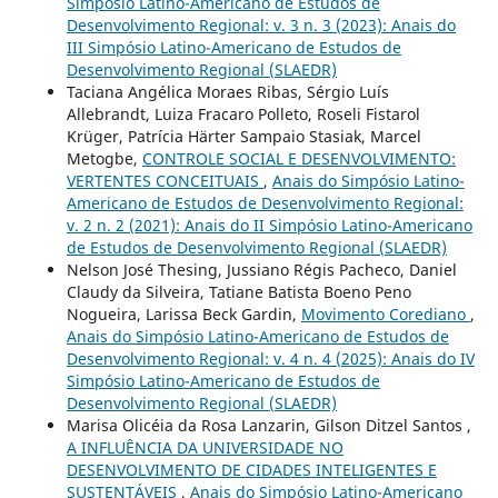
Simpósio Latino-Americano de Estudos de
Desenvolvimento Regional: v. 3 n. 3 (2023): Anais do
III Simpósio Latino-Americano de Estudos de
Desenvolvimento Regional (SLAEDR)
Taciana Angélica Moraes Ribas, Sérgio Luís
Allebrandt, Luiza Fracaro Polleto, Roseli Fistarol
Krüger, Patrícia Härter Sampaio Stasiak, Marcel
Metogbe,
CONTROLE SOCIAL E DESENVOLVIMENTO:
VERTENTES CONCEITUAIS
,
Anais do Simpósio Latino-
Americano de Estudos de Desenvolvimento Regional:
v. 2 n. 2 (2021): Anais do II Simpósio Latino-Americano
de Estudos de Desenvolvimento Regional (SLAEDR)
Nelson José Thesing, Jussiano Régis Pacheco, Daniel
Claudy da Silveira, Tatiane Batista Boeno Peno
Nogueira, Larissa Beck Gardin,
Movimento Corediano
,
Anais do Simpósio Latino-Americano de Estudos de
Desenvolvimento Regional: v. 4 n. 4 (2025): Anais do IV
Simpósio Latino-Americano de Estudos de
Desenvolvimento Regional (SLAEDR)
Marisa Olicéia da Rosa Lanzarin, Gilson Ditzel Santos ,
A INFLUÊNCIA DA UNIVERSIDADE NO
DESENVOLVIMENTO DE CIDADES INTELIGENTES E
SUSTENTÁVEIS
,
Anais do Simpósio Latino-Americano