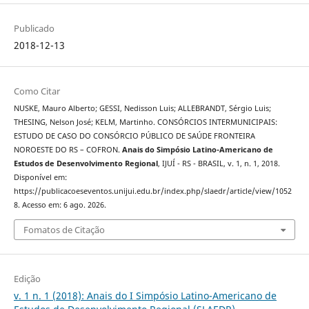
Publicado
2018-12-13
Como Citar
NUSKE, Mauro Alberto; GESSI, Nedisson Luis; ALLEBRANDT, Sérgio Luis;
THESING, Nelson José; KELM, Martinho. CONSÓRCIOS INTERMUNICIPAIS:
ESTUDO DE CASO DO CONSÓRCIO PÚBLICO DE SAÚDE FRONTEIRA
NOROESTE DO RS – COFRON.
Anais do Simpósio Latino-Americano de
Estudos de Desenvolvimento Regional
, IJUÍ - RS - BRASIL, v. 1, n. 1, 2018.
Disponível em:
https://publicacoeseventos.unijui.edu.br/index.php/slaedr/article/view/1052
8. Acesso em: 6 ago. 2026.
Fomatos de Citação
Edição
v. 1 n. 1 (2018): Anais do I Simpósio Latino-Americano de