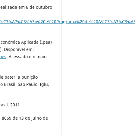
alizada em 6 de outubro
eclara%C3%A7%C3%A3o%20e%20Programa%20de%20A%C3%A7%C3%A
Econômica Aplicada (Ipea)
). Disponível em:
coes
. Acessado em maio
de bater: a punição
 Brasil. São Paulo: Iglu,
asil. 2011
i 8069 de 13 de julho de