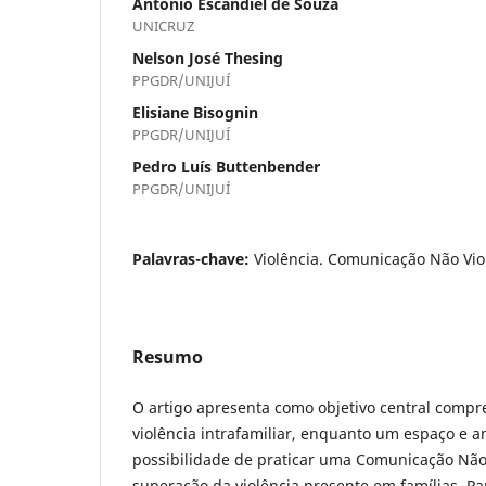
Antônio Escandiel de Souza
UNICRUZ
Nelson José Thesing
PPGDR/UNIJUÍ
Elisiane Bisognin
PPGDR/UNIJUÍ
Pedro Luís Buttenbender
PPGDR/UNIJUÍ
Palavras-chave:
Violência. Comunicação Não Viol
Resumo
O artigo apresenta como objetivo central comp
violência intrafamiliar, enquanto um espaço e 
possibilidade de praticar uma Comunicação Não 
superação da violência presente em famílias. P