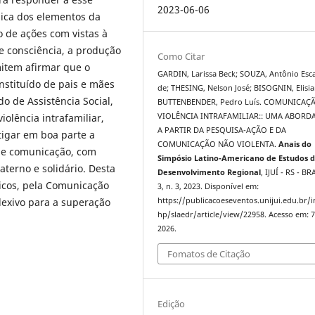
2023-06-06
gica dos elementos da
 de ações com vistas à
 consciência, a produção
Como Citar
item afirmar que o
GARDIN, Larissa Beck; SOUZA, Antônio Esc
nstituído de pais e mães
de; THESING, Nelson José; BISOGNIN, Elisia
do de Assistência Social,
BUTTENBENDER, Pedro Luís. COMUNICAÇÃ
olência intrafamiliar,
VIOLÊNCIA INTRAFAMILIAR:: UMA ABOR
A PARTIR DA PESQUISA-AÇÃO E DA
tigar em boa parte a
COMUNICAÇÃO NÃO VIOLENTA.
Anais do
m e comunicação, com
Simpósio Latino-Americano de Estudos 
raterno e solidário. Desta
Desenvolvimento Regional
, IJUÍ - RS - BR
ticos, pela Comunicação
3, n. 3, 2023. Disponível em:
lexivo para a superação
https://publicacoeseventos.unijui.edu.br/
hp/slaedr/article/view/22958. Acesso em: 7
2026.
Fomatos de Citação
Edição