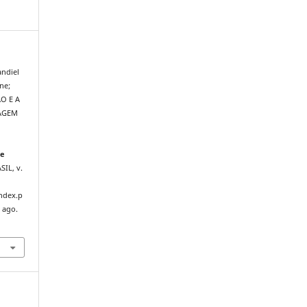
andiel
ne;
O E A
DAGEM
de
ASIL, v.
index.p
 ago.