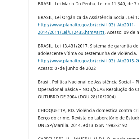
BRASIL. Lei Maria Da Penha. Lei no 11.340, de 7
BRASIL, Lei Orgânica da Assistência Social. Lei 
http://www.planalto.gov.br/ccivil_03/_Ato2011-
2014/2011/Lei/L12435.htm#art1
. Acesso: 09 de 
BRASIL, Lei 13.431/2017. Sistema de garantia de 
adolescente vítima ou testemunha de violência. 
http://www.planalto.gov.br/ccivil_03/_Ato2015-
Acesso: 07de junho de 2022
Brasil, Política Nacional de Assistência Social 
Operacional Básica – NOB/SUAS Resolução do C
OUTUBRO DE 2004 (DOU 28/10/2004)
CHIOQUETTA, RD. Violência doméstica contra cri
Berço do crime. Revista do Laboratório de Estud
UNESP/Marília. 2014, ed13 ISSN 1983-2192
CAPPELARRI, J L.; MAIERN, M D J. O uso da comu