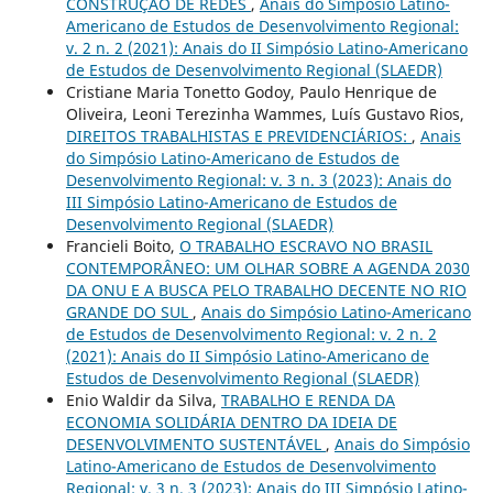
CONSTRUÇÃO DE REDES
,
Anais do Simpósio Latino-
Americano de Estudos de Desenvolvimento Regional:
v. 2 n. 2 (2021): Anais do II Simpósio Latino-Americano
de Estudos de Desenvolvimento Regional (SLAEDR)
Cristiane Maria Tonetto Godoy, Paulo Henrique de
Oliveira, Leoni Terezinha Wammes, Luís Gustavo Rios,
DIREITOS TRABALHISTAS E PREVIDENCIÁRIOS:
,
Anais
do Simpósio Latino-Americano de Estudos de
Desenvolvimento Regional: v. 3 n. 3 (2023): Anais do
III Simpósio Latino-Americano de Estudos de
Desenvolvimento Regional (SLAEDR)
Francieli Boito,
O TRABALHO ESCRAVO NO BRASIL
CONTEMPORÂNEO: UM OLHAR SOBRE A AGENDA 2030
DA ONU E A BUSCA PELO TRABALHO DECENTE NO RIO
GRANDE DO SUL
,
Anais do Simpósio Latino-Americano
de Estudos de Desenvolvimento Regional: v. 2 n. 2
(2021): Anais do II Simpósio Latino-Americano de
Estudos de Desenvolvimento Regional (SLAEDR)
Enio Waldir da Silva,
TRABALHO E RENDA DA
ECONOMIA SOLIDÁRIA DENTRO DA IDEIA DE
DESENVOLVIMENTO SUSTENTÁVEL
,
Anais do Simpósio
Latino-Americano de Estudos de Desenvolvimento
Regional: v. 3 n. 3 (2023): Anais do III Simpósio Latino-