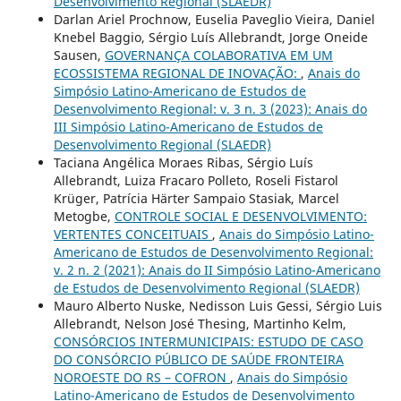
Desenvolvimento Regional (SLAEDR)
Darlan Ariel Prochnow, Euselia Paveglio Vieira, Daniel
Knebel Baggio, Sérgio Luís Allebrandt, Jorge Oneide
Sausen,
GOVERNANÇA COLABORATIVA EM UM
ECOSSISTEMA REGIONAL DE INOVAÇÃO:
,
Anais do
Simpósio Latino-Americano de Estudos de
Desenvolvimento Regional: v. 3 n. 3 (2023): Anais do
III Simpósio Latino-Americano de Estudos de
Desenvolvimento Regional (SLAEDR)
Taciana Angélica Moraes Ribas, Sérgio Luís
Allebrandt, Luiza Fracaro Polleto, Roseli Fistarol
Krüger, Patrícia Härter Sampaio Stasiak, Marcel
Metogbe,
CONTROLE SOCIAL E DESENVOLVIMENTO:
VERTENTES CONCEITUAIS
,
Anais do Simpósio Latino-
Americano de Estudos de Desenvolvimento Regional:
v. 2 n. 2 (2021): Anais do II Simpósio Latino-Americano
de Estudos de Desenvolvimento Regional (SLAEDR)
Mauro Alberto Nuske, Nedisson Luis Gessi, Sérgio Luis
Allebrandt, Nelson José Thesing, Martinho Kelm,
CONSÓRCIOS INTERMUNICIPAIS: ESTUDO DE CASO
DO CONSÓRCIO PÚBLICO DE SAÚDE FRONTEIRA
NOROESTE DO RS – COFRON
,
Anais do Simpósio
Latino-Americano de Estudos de Desenvolvimento