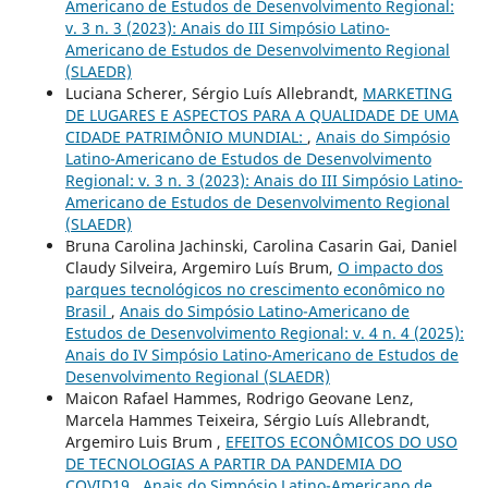
Americano de Estudos de Desenvolvimento Regional:
v. 3 n. 3 (2023): Anais do III Simpósio Latino-
Americano de Estudos de Desenvolvimento Regional
(SLAEDR)
Luciana Scherer, Sérgio Luís Allebrandt,
MARKETING
DE LUGARES E ASPECTOS PARA A QUALIDADE DE UMA
CIDADE PATRIMÔNIO MUNDIAL:
,
Anais do Simpósio
Latino-Americano de Estudos de Desenvolvimento
Regional: v. 3 n. 3 (2023): Anais do III Simpósio Latino-
Americano de Estudos de Desenvolvimento Regional
(SLAEDR)
Bruna Carolina Jachinski, Carolina Casarin Gai, Daniel
Claudy Silveira, Argemiro Luís Brum,
O impacto dos
parques tecnológicos no crescimento econômico no
Brasil
,
Anais do Simpósio Latino-Americano de
Estudos de Desenvolvimento Regional: v. 4 n. 4 (2025):
Anais do IV Simpósio Latino-Americano de Estudos de
Desenvolvimento Regional (SLAEDR)
Maicon Rafael Hammes, Rodrigo Geovane Lenz,
Marcela Hammes Teixeira, Sérgio Luís Allebrandt,
Argemiro Luis Brum ,
EFEITOS ECONÔMICOS DO USO
DE TECNOLOGIAS A PARTIR DA PANDEMIA DO
COVID19
,
Anais do Simpósio Latino-Americano de