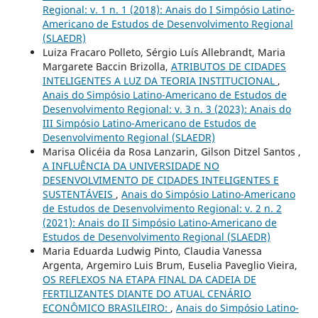
Regional: v. 1 n. 1 (2018): Anais do I Simpósio Latino-
Americano de Estudos de Desenvolvimento Regional
(SLAEDR)
Luiza Fracaro Polleto, Sérgio Luís Allebrandt, Maria
Margarete Baccin Brizolla,
ATRIBUTOS DE CIDADES
INTELIGENTES A LUZ DA TEORIA INSTITUCIONAL
,
Anais do Simpósio Latino-Americano de Estudos de
Desenvolvimento Regional: v. 3 n. 3 (2023): Anais do
III Simpósio Latino-Americano de Estudos de
Desenvolvimento Regional (SLAEDR)
Marisa Olicéia da Rosa Lanzarin, Gilson Ditzel Santos ,
A INFLUÊNCIA DA UNIVERSIDADE NO
DESENVOLVIMENTO DE CIDADES INTELIGENTES E
SUSTENTÁVEIS
,
Anais do Simpósio Latino-Americano
de Estudos de Desenvolvimento Regional: v. 2 n. 2
(2021): Anais do II Simpósio Latino-Americano de
Estudos de Desenvolvimento Regional (SLAEDR)
Maria Eduarda Ludwig Pinto, Claudia Vanessa
Argenta, Argemiro Luis Brum, Euselia Paveglio Vieira,
OS REFLEXOS NA ETAPA FINAL DA CADEIA DE
FERTILIZANTES DIANTE DO ATUAL CENÁRIO
ECONÔMICO BRASILEIRO:
,
Anais do Simpósio Latino-