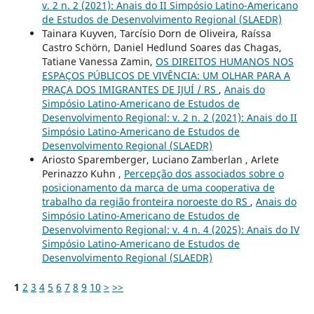
v. 2 n. 2 (2021): Anais do II Simpósio Latino-Americano
de Estudos de Desenvolvimento Regional (SLAEDR)
Tainara Kuyven, Tarcísio Dorn de Oliveira, Raíssa
Castro Schörn, Daniel Hedlund Soares das Chagas,
Tatiane Vanessa Zamin,
OS DIREITOS HUMANOS NOS
ESPAÇOS PÚBLICOS DE VIVÊNCIA: UM OLHAR PARA A
PRAÇA DOS IMIGRANTES DE IJUÍ / RS
,
Anais do
Simpósio Latino-Americano de Estudos de
Desenvolvimento Regional: v. 2 n. 2 (2021): Anais do II
Simpósio Latino-Americano de Estudos de
Desenvolvimento Regional (SLAEDR)
Ariosto Sparemberger, Luciano Zamberlan , Arlete
Perinazzo Kuhn ,
Percepção dos associados sobre o
posicionamento da marca de uma cooperativa de
trabalho da região fronteira noroeste do RS
,
Anais do
Simpósio Latino-Americano de Estudos de
Desenvolvimento Regional: v. 4 n. 4 (2025): Anais do IV
Simpósio Latino-Americano de Estudos de
Desenvolvimento Regional (SLAEDR)
1
2
3
4
5
6
7
8
9
10
>
>>