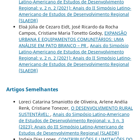
Latino-Americano de Estudos de Desenvolvimento
Regional: v. 2 n. 2 (2021): Anais do II Simpósio Latino-
Americano de Estudos de Desenvolvimento Regional
(SLAEDR)
Eloá Júlia de Cezaro Eidt, José Ricardo da Rocha
Campos, Cristiane Maria Tonetto Godoy,
EXPANSÃO
URBANA E EQUIPAMENTOS COMUNITÁRIOS: UMA
ANÁLISE EM PATO BRANCO – PR
,
Anais do Simpósio
Latino-Americano de Estudos de Desenvolvimento
Regional: v. 2 n. 2 (2021): Anais do II Simpósio Latino-
Americano de Estudos de Desenvolvimento Regional
(SLAEDR)
Artigos Semelhantes
Loreci Catarina Smaniotto de Oliveira, Arlene Anélia
Renk, Cristiane Tonezer,
O DESENVOLVIMENTO RURAL
SUSTENTÁVEL:
,
Anais do Simpósio Latino-Americano
de Estudos de Desenvolvimento Regional: v. 3 n. 3
(2023): Anais do III Simpósio Latino-Americano de
Estudos de Desenvolvimento Regional (SLAEDR)
Indaia Dias Lopes,
CONTRIBUIÇÕES E LIMITAÇÕES DO