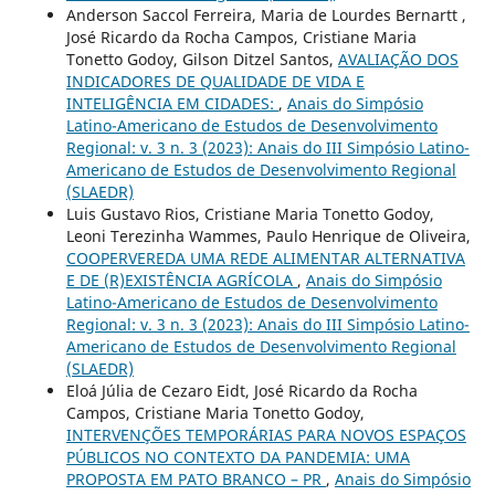
Anderson Saccol Ferreira, Maria de Lourdes Bernartt ,
José Ricardo da Rocha Campos, Cristiane Maria
Tonetto Godoy, Gilson Ditzel Santos,
AVALIAÇÃO DOS
INDICADORES DE QUALIDADE DE VIDA E
INTELIGÊNCIA EM CIDADES:
,
Anais do Simpósio
Latino-Americano de Estudos de Desenvolvimento
Regional: v. 3 n. 3 (2023): Anais do III Simpósio Latino-
Americano de Estudos de Desenvolvimento Regional
(SLAEDR)
Luis Gustavo Rios, Cristiane Maria Tonetto Godoy,
Leoni Terezinha Wammes, Paulo Henrique de Oliveira,
COOPERVEREDA UMA REDE ALIMENTAR ALTERNATIVA
E DE (R)EXISTÊNCIA AGRÍCOLA
,
Anais do Simpósio
Latino-Americano de Estudos de Desenvolvimento
Regional: v. 3 n. 3 (2023): Anais do III Simpósio Latino-
Americano de Estudos de Desenvolvimento Regional
(SLAEDR)
Eloá Júlia de Cezaro Eidt, José Ricardo da Rocha
Campos, Cristiane Maria Tonetto Godoy,
INTERVENÇÕES TEMPORÁRIAS PARA NOVOS ESPAÇOS
PÚBLICOS NO CONTEXTO DA PANDEMIA: UMA
PROPOSTA EM PATO BRANCO – PR
,
Anais do Simpósio