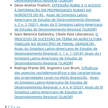
Desenvolvimento Regional (SLAEDR)
Deise Anelise Froelich,
EXTENSÃO RURAL E O ACESSO
À INFORMAÇÃO EM PROPRIEDADES RURAIS NO
NOROESTE DO RS
,
Anais do Simpósio Latino-
Americano de Estudos de Desenvolvimento Regional:
v. 2 n. 2 (2021): Anais do II Simpósio Latino-Americano
de Estudos de Desenvolvimento Regional (SLAEDR)
Ivani Belenice Dallanôra, Cibele Pase Liberalesso,
O
PROCESSO DE SUCESSÃO DA TERRA NA AGRICULTURA
FAMILIAR NO MUNICÍPIO DE PINHAL GRANDE/RS
,
Anais do Simpósio Latino-Americano de Estudos de
Desenvolvimento Regional: v. 1 n. 1 (2018): Anais do I
Simpósio Latino-Americano de Estudos de
Desenvolvimento Regional (SLAEDR)
Rodrigo Prante Dill, Argemiro Luís Brum,
Influência
dos aspectos sociodemográficos e das características
das propriedades rurais no efeito disposição
,
Anais
do Simpósio Latino-Americano de Estudos de
Desenvolvimento Regional: v. 4 n. 4 (2025): Anais do IV
Simpósio Latino-Americano de Estudos de
Desenvolvimento Regional (SLAEDR)
1
2
3
>
>>