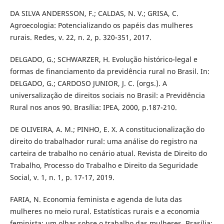
DA SILVA ANDERSSON, F.; CALDAS, N. V.; GRISA, C.
Agroecologia: Potencializando os papéis das mulheres
rurais. Redes, v. 22, n. 2, p. 320-351, 2017.
DELGADO, G.; SCHWARZER, H. Evolução histórico-legal e
formas de financiamento da previdência rural no Brasil. In:
DELGADO, G.; CARDOSO JUNIOR, J. C. (orgs.). A
universalização de direitos sociais no Brasil: a Previdência
Rural nos anos 90. Brasília: IPEA, 2000, p.187-210.
DE OLIVEIRA, A. M.; PINHO, E. X. A constitucionalização do
direito do trabalhador rural: uma análise do registro na
carteira de trabalho no cenário atual. Revista de Direito do
Trabalho, Processo do Trabalho e Direito da Seguridade
Social, v. 1, n. 1, p. 17-17, 2019.
FARIA, N. Economia feminista e agenda de luta das
mulheres no meio rural. Estatísticas rurais e a economia
feminista: um olhar sobre o trabalho das mulheres. Brasília: