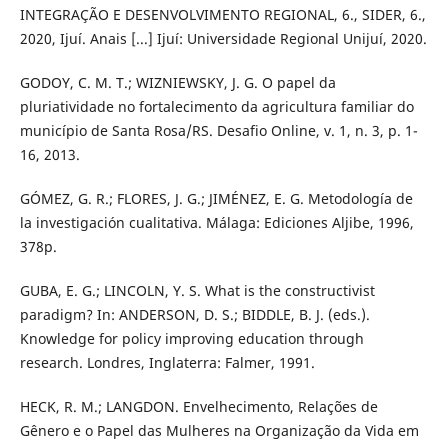
INTEGRAÇÃO E DESENVOLVIMENTO REGIONAL, 6., SIDER, 6.,
2020, Ijuí. Anais [...] Ijuí: Universidade Regional Unijuí, 2020.
GODOY, C. M. T.; WIZNIEWSKY, J. G. O papel da
pluriatividade no fortalecimento da agricultura familiar do
município de Santa Rosa/RS. Desafio Online, v. 1, n. 3, p. 1-
16, 2013.
GÓMEZ, G. R.; FLORES, J. G.; JIMÉNEZ, E. G. Metodología de
la investigación cualitativa. Málaga: Ediciones Aljibe, 1996,
378p.
GUBA, E. G.; LINCOLN, Y. S. What is the constructivist
paradigm? In: ANDERSON, D. S.; BIDDLE, B. J. (eds.).
Knowledge for policy improving education through
research. Londres, Inglaterra: Falmer, 1991.
HECK, R. M.; LANGDON. Envelhecimento, Relações de
Gênero e o Papel das Mulheres na Organização da Vida em