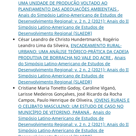
UMA UNIDADE DE PRODUÇÃO VOLTADO AO
PLANEJAMENTO DAS ADEQUAÇÕES AMBIENTAIS
,
Anais do Simpósio Latino-Americano de Estudos de
Desenvolvimento Regional: v. 2 n. 2 (2021): Anais do II
Simpósio Latino-Americano de Estudos de
Desenvolvimento Regional (SLAEDR)
César Leandro de Christo Hundertmarck, Rogério
Leandro Lima da Silveira,
ENCADEAMENTO RURAL-
URBANO: UMA ANÁLISE TEÓRICO-PRÁTICA DA CADEIA
PRODUTIVA DE BORRACHA NO VALE DO ACRE
,
Anais
do Simpósio Latino-Americano de Estudos de
Desenvolvimento Regional: v. 2 n. 2 (2021): Anais do II
Simpósio Latino-Americano de Estudos de
Desenvolvimento Regional (SLAEDR)
Cristiane Maria Tonetto Godoy, Caroline Viganó,
Larisse Medeiros Gonçalves, José Ricardo da Rocha
Campos, Paulo Henrique de Oliveira,
JOVENS RURAIS E
O CELIBATO MASCULINO: UM ESTUDO DE CASO NO
MUNICÍPIO DE VITORINO, PARANÁ
,
Anais do
Simpósio Latino-Americano de Estudos de
Desenvolvimento Regional: v. 2 n. 2 (2021): Anais do II
Simpósio Latino-Americano de Estudos de