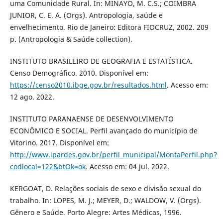
uma Comunidade Rural. In: MINAYO, M. C.S.; COIMBRA
JUNIOR, C. E. A. (Orgs). Antropologia, saúde e
envelhecimento. Rio de Janeiro: Editora FIOCRUZ, 2002. 209
p. (Antropologia & Saúde collection).
INSTITUTO BRASILEIRO DE GEOGRAFIA E ESTATÍSTICA.
Censo Demográfico. 2010. Disponível em:
https://censo2010.ibge.gov.br/resultados.html
. Acesso em:
12 ago. 2022.
INSTITUTO PARANAENSE DE DESENVOLVIMENTO
ECONÔMICO E SOCIAL. Perfil avançado do município de
Vitorino. 2017. Disponível em:
http://www.ipardes.gov.br/perfil_municipal/MontaPerfil.php?
codlocal=122&btOk=ok
. Acesso em: 04 jul. 2022.
KERGOAT, D. Relações sociais de sexo e divisão sexual do
trabalho. In: LOPES, M. J.; MEYER, D.; WALDOW, V. (Orgs).
Gênero e Saúde. Porto Alegre: Artes Médicas, 1996.