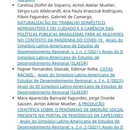
Carelisa Stoffel de Siqueira, Airton Adelar Mueller,
Sérgio Luís Allebrandt, Ana Paula Kravczuk Rodrigues,
Flávio Fagundes, Gabrieli de Camargo,
NATURALIZAÇÃO DO TRABALHO DOMÉSTICO,
REPRODUTIVO E DO CUIDADO E A CARÊNCIA DAS
POLÍTICAS PÚBLICAS BRASILEIRAS PARA AS MULHERES
NO CONTEXTO DA PANDEMIA DO COVID-19
,
Anais do
Simpósio Latino-Americano de Estudos de
Desenvolvimento Regional: v. 2 n. 2 (2021): Anais do II
Simpósio Latino-Americano de Estudos de
Desenvolvimento Regional (SLAEDR)
Fagner Fernandes Stasiaki, Edemar Rotta,
COTAS
RACIAIS:
,
Anais do Simpósio Latino-Americano de
Estudos de Desenvolvimento Regional: v. 3 n. 3 (2023):
Anais do III Simpósio Latino-Americano de Estudos de
Desenvolvimento Regional (SLAEDR)
Mara Aparecida Barnaski Fagundes, Jorge Oneide
Sausen, Airton Adelar Mueller,
A PRODUÇÃO
CIENTÍFICA SOBRE O FENÔMENO DE IMERSÃO SOCIAL
PRESENTE NO PORTAL DE PERIÓDICOS DA CAPES/MEC
,
Anais do Simpósio Latino-Americano de Estudos de
Desenvolvimento Regional: v. 2 n. 2 (2021): Anais do II