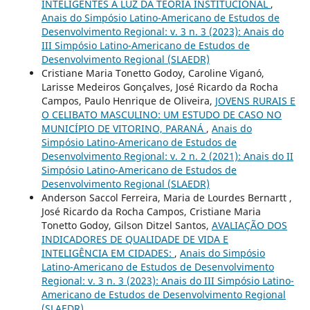
INTELIGENTES A LUZ DA TEORIA INSTITUCIONAL
,
Anais do Simpósio Latino-Americano de Estudos de
Desenvolvimento Regional: v. 3 n. 3 (2023): Anais do
III Simpósio Latino-Americano de Estudos de
Desenvolvimento Regional (SLAEDR)
Cristiane Maria Tonetto Godoy, Caroline Viganó,
Larisse Medeiros Gonçalves, José Ricardo da Rocha
Campos, Paulo Henrique de Oliveira,
JOVENS RURAIS E
O CELIBATO MASCULINO: UM ESTUDO DE CASO NO
MUNICÍPIO DE VITORINO, PARANÁ
,
Anais do
Simpósio Latino-Americano de Estudos de
Desenvolvimento Regional: v. 2 n. 2 (2021): Anais do II
Simpósio Latino-Americano de Estudos de
Desenvolvimento Regional (SLAEDR)
Anderson Saccol Ferreira, Maria de Lourdes Bernartt ,
José Ricardo da Rocha Campos, Cristiane Maria
Tonetto Godoy, Gilson Ditzel Santos,
AVALIAÇÃO DOS
INDICADORES DE QUALIDADE DE VIDA E
INTELIGÊNCIA EM CIDADES:
,
Anais do Simpósio
Latino-Americano de Estudos de Desenvolvimento
Regional: v. 3 n. 3 (2023): Anais do III Simpósio Latino-
Americano de Estudos de Desenvolvimento Regional
(SLAEDR)