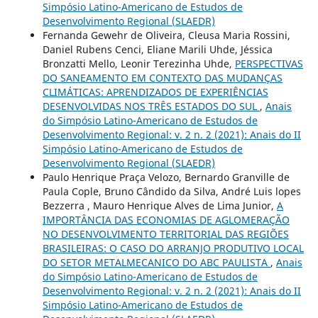
Simpósio Latino-Americano de Estudos de
Desenvolvimento Regional (SLAEDR)
Fernanda Gewehr de Oliveira, Cleusa Maria Rossini,
Daniel Rubens Cenci, Eliane Marili Uhde, Jéssica
Bronzatti Mello, Leonir Terezinha Uhde,
PERSPECTIVAS
DO SANEAMENTO EM CONTEXTO DAS MUDANÇAS
CLIMÁTICAS: APRENDIZADOS DE EXPERIÊNCIAS
DESENVOLVIDAS NOS TRÊS ESTADOS DO SUL
,
Anais
do Simpósio Latino-Americano de Estudos de
Desenvolvimento Regional: v. 2 n. 2 (2021): Anais do II
Simpósio Latino-Americano de Estudos de
Desenvolvimento Regional (SLAEDR)
Paulo Henrique Praça Velozo, Bernardo Granville de
Paula Cople, Bruno Cândido da Silva, André Luis lopes
Bezzerra , Mauro Henrique Alves de Lima Junior,
A
IMPORTÂNCIA DAS ECONOMIAS DE AGLOMERAÇÃO
NO DESENVOLVIMENTO TERRITORIAL DAS REGIÕES
BRASILEIRAS: O CASO DO ARRANJO PRODUTIVO LOCAL
DO SETOR METALMECANICO DO ABC PAULISTA
,
Anais
do Simpósio Latino-Americano de Estudos de
Desenvolvimento Regional: v. 2 n. 2 (2021): Anais do II
Simpósio Latino-Americano de Estudos de