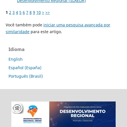
Desenvolvimento Regional (SLAEDR)
1
2
3
4
5
6
7
8
9
10
>
>>
Você também pode
iniciar uma pesquisa avançada por
similaridade
para este artigo.
Idioma
English
Español (España)
Português (Brasil)