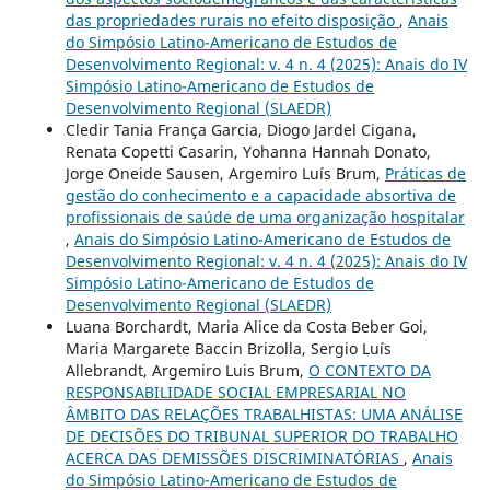
das propriedades rurais no efeito disposição
,
Anais
do Simpósio Latino-Americano de Estudos de
Desenvolvimento Regional: v. 4 n. 4 (2025): Anais do IV
Simpósio Latino-Americano de Estudos de
Desenvolvimento Regional (SLAEDR)
Cledir Tania França Garcia, Diogo Jardel Cigana,
Renata Copetti Casarin, Yohanna Hannah Donato,
Jorge Oneide Sausen, Argemiro Luís Brum,
Práticas de
gestão do conhecimento e a capacidade absortiva de
profissionais de saúde de uma organização hospitalar
,
Anais do Simpósio Latino-Americano de Estudos de
Desenvolvimento Regional: v. 4 n. 4 (2025): Anais do IV
Simpósio Latino-Americano de Estudos de
Desenvolvimento Regional (SLAEDR)
Luana Borchardt, Maria Alice da Costa Beber Goi,
Maria Margarete Baccin Brizolla, Sergio Luís
Allebrandt, Argemiro Luis Brum,
O CONTEXTO DA
RESPONSABILIDADE SOCIAL EMPRESARIAL NO
ÂMBITO DAS RELAÇÕES TRABALHISTAS: UMA ANÁLISE
DE DECISÕES DO TRIBUNAL SUPERIOR DO TRABALHO
ACERCA DAS DEMISSÕES DISCRIMINATÓRIAS
,
Anais
do Simpósio Latino-Americano de Estudos de