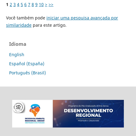
1
2
3
4
5
6
7
8
9
10
>
>>
Você também pode
iniciar uma pesquisa avançada por
similaridade
para este artigo.
Idioma
English
Español (España)
Português (Brasil)