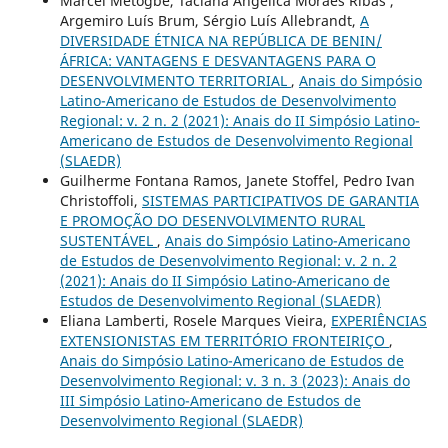
Marcel Metogbe, Taciana Angélica Moraes Ribas ,
Argemiro Luís Brum, Sérgio Luís Allebrandt,
A
DIVERSIDADE ÉTNICA NA REPÚBLICA DE BENIN/
ÁFRICA: VANTAGENS E DESVANTAGENS PARA O
DESENVOLVIMENTO TERRITORIAL
,
Anais do Simpósio
Latino-Americano de Estudos de Desenvolvimento
Regional: v. 2 n. 2 (2021): Anais do II Simpósio Latino-
Americano de Estudos de Desenvolvimento Regional
(SLAEDR)
Guilherme Fontana Ramos, Janete Stoffel, Pedro Ivan
Christoffoli,
SISTEMAS PARTICIPATIVOS DE GARANTIA
E PROMOÇÃO DO DESENVOLVIMENTO RURAL
SUSTENTÁVEL
,
Anais do Simpósio Latino-Americano
de Estudos de Desenvolvimento Regional: v. 2 n. 2
(2021): Anais do II Simpósio Latino-Americano de
Estudos de Desenvolvimento Regional (SLAEDR)
Eliana Lamberti, Rosele Marques Vieira,
EXPERIÊNCIAS
EXTENSIONISTAS EM TERRITÓRIO FRONTEIRIÇO
,
Anais do Simpósio Latino-Americano de Estudos de
Desenvolvimento Regional: v. 3 n. 3 (2023): Anais do
III Simpósio Latino-Americano de Estudos de
Desenvolvimento Regional (SLAEDR)