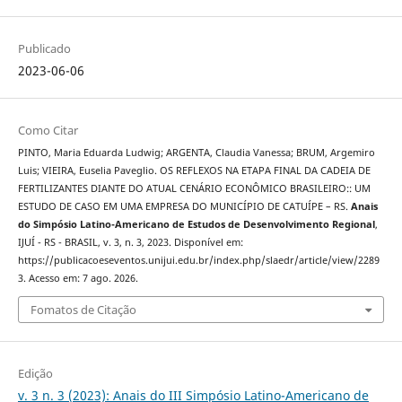
Publicado
2023-06-06
Como Citar
PINTO, Maria Eduarda Ludwig; ARGENTA, Claudia Vanessa; BRUM, Argemiro
Luis; VIEIRA, Euselia Paveglio. OS REFLEXOS NA ETAPA FINAL DA CADEIA DE
FERTILIZANTES DIANTE DO ATUAL CENÁRIO ECONÔMICO BRASILEIRO:: UM
ESTUDO DE CASO EM UMA EMPRESA DO MUNICÍPIO DE CATUÍPE – RS.
Anais
do Simpósio Latino-Americano de Estudos de Desenvolvimento Regional
,
IJUÍ - RS - BRASIL, v. 3, n. 3, 2023. Disponível em:
https://publicacoeseventos.unijui.edu.br/index.php/slaedr/article/view/2289
3. Acesso em: 7 ago. 2026.
Fomatos de Citação
Edição
v. 3 n. 3 (2023): Anais do III Simpósio Latino-Americano de