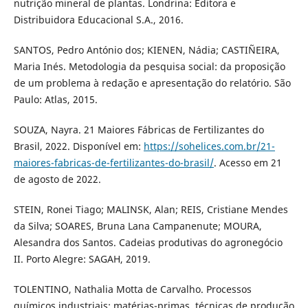
nutrição mineral de plantas. Londrina: Editora e
Distribuidora Educacional S.A., 2016.
SANTOS, Pedro António dos; KIENEN, Nádia; CASTIÑEIRA,
Maria Inés. Metodologia da pesquisa social: da proposição
de um problema à redação e apresentação do relatório. São
Paulo: Atlas, 2015.
SOUZA, Nayra. 21 Maiores Fábricas de Fertilizantes do
Brasil, 2022. Disponível em:
https://sohelices.com.br/21-
maiores-fabricas-de-fertilizantes-do-brasil/
. Acesso em 21
de agosto de 2022.
STEIN, Ronei Tiago; MALINSK, Alan; REIS, Cristiane Mendes
da Silva; SOARES, Bruna Lana Campanenute; MOURA,
Alesandra dos Santos. Cadeias produtivas do agronegócio
II. Porto Alegre: SAGAH, 2019.
TOLENTINO, Nathalia Motta de Carvalho. Processos
químicos industriais: matérias-primas, técnicas de produção