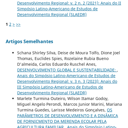
Desenvolvimento Regional: v. 2 n. 2 (2021): Anais do II
Simpósio Latino-Americano de Estudos de
Desenvolvimento Regional (SLAEDR)
1
2
>
>>
Artigos Semelhantes
Schana Shirley Silva, Deise de Moura Tolfo, Dione Joel
Thomas, Euclides Spies, Rozelaine Rubia Bueno
D'almeida, Carlos Eduardo Ruschel Anes,
DESENVOLVIMENTO GLOBAL E SUSTENTABILIDADE:
,
Anais do Simpósio Latino-Americano de Estudos de
Desenvolvimento Regional: v. 3 n. 3 (2023): Anais do
III Simpósio Latino-Americano de Estudos de
Desenvolvimento Regional (SLAEDR)
Marlete Turmina Outeiro, Wilson Itamar Godoy,
Miguel Angelo Perondi, Marcos Junior Marini, Mariana
Turmina Guedes, Larisse Medeiros Gonçalves,
OS
PARÂMETROS DE DESENVOLVIMENTO E A DINÂMICA
DE FORNICMENTO DA MERENDA ECOLAR PELA
AGRICULTURA FAMILIAR
,
Anais do Simpósio Latino-