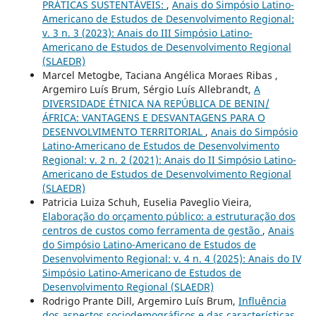
PRÁTICAS SUSTENTÁVEIS:
,
Anais do Simpósio Latino-
Americano de Estudos de Desenvolvimento Regional:
v. 3 n. 3 (2023): Anais do III Simpósio Latino-
Americano de Estudos de Desenvolvimento Regional
(SLAEDR)
Marcel Metogbe, Taciana Angélica Moraes Ribas ,
Argemiro Luís Brum, Sérgio Luís Allebrandt,
A
DIVERSIDADE ÉTNICA NA REPÚBLICA DE BENIN/
ÁFRICA: VANTAGENS E DESVANTAGENS PARA O
DESENVOLVIMENTO TERRITORIAL
,
Anais do Simpósio
Latino-Americano de Estudos de Desenvolvimento
Regional: v. 2 n. 2 (2021): Anais do II Simpósio Latino-
Americano de Estudos de Desenvolvimento Regional
(SLAEDR)
Patricia Luiza Schuh, Euselia Paveglio Vieira,
Elaboração do orçamento público: a estruturação dos
centros de custos como ferramenta de gestão
,
Anais
do Simpósio Latino-Americano de Estudos de
Desenvolvimento Regional: v. 4 n. 4 (2025): Anais do IV
Simpósio Latino-Americano de Estudos de
Desenvolvimento Regional (SLAEDR)
Rodrigo Prante Dill, Argemiro Luís Brum,
Influência
dos aspectos sociodemográficos e das características