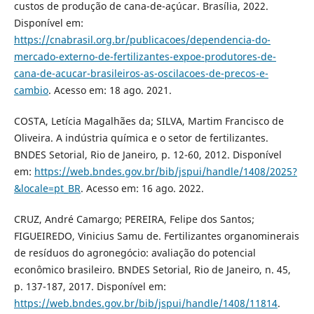
custos de produção de cana-de-açúcar. Brasília, 2022.
Disponível em:
https://cnabrasil.org.br/publicacoes/dependencia-do-
mercado-externo-de-fertilizantes-expoe-produtores-de-
cana-de-acucar-brasileiros-as-oscilacoes-de-precos-e-
cambio
. Acesso em: 18 ago. 2021.
COSTA, Letícia Magalhães da; SILVA, Martim Francisco de
Oliveira. A indústria química e o setor de fertilizantes.
BNDES Setorial, Rio de Janeiro, p. 12-60, 2012. Disponível
em:
https://web.bndes.gov.br/bib/jspui/handle/1408/2025?
&locale=pt_BR
. Acesso em: 16 ago. 2022.
CRUZ, André Camargo; PEREIRA, Felipe dos Santos;
FIGUEIREDO, Vinicius Samu de. Fertilizantes organominerais
de resíduos do agronegócio: avaliação do potencial
econômico brasileiro. BNDES Setorial, Rio de Janeiro, n. 45,
p. 137-187, 2017. Disponível em:
https://web.bndes.gov.br/bib/jspui/handle/1408/11814
.