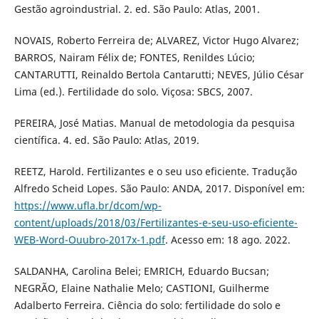
Gestão agroindustrial. 2. ed. São Paulo: Atlas, 2001.
NOVAIS, Roberto Ferreira de; ALVAREZ, Victor Hugo Alvarez;
BARROS, Nairam Félix de; FONTES, Renildes Lúcio;
CANTARUTTI, Reinaldo Bertola Cantarutti; NEVES, Júlio César
Lima (ed.). Fertilidade do solo. Viçosa: SBCS, 2007.
PEREIRA, José Matias. Manual de metodologia da pesquisa
científica. 4. ed. São Paulo: Atlas, 2019.
REETZ, Harold. Fertilizantes e o seu uso eficiente. Tradução
Alfredo Scheid Lopes. São Paulo: ANDA, 2017. Disponível em:
https://www.ufla.br/dcom/wp-
content/uploads/2018/03/Fertilizantes-e-seu-uso-eficiente-
WEB-Word-Ouubro-2017x-1.pdf
. Acesso em: 18 ago. 2022.
SALDANHA, Carolina Belei; EMRICH, Eduardo Bucsan;
NEGRÃO, Elaine Nathalie Melo; CASTIONI, Guilherme
Adalberto Ferreira. Ciência do solo: fertilidade do solo e