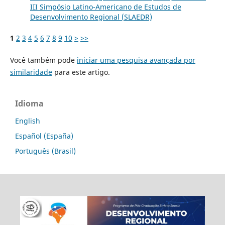
III Simpósio Latino-Americano de Estudos de
Desenvolvimento Regional (SLAEDR)
1
2
3
4
5
6
7
8
9
10
>
>>
Você também pode
iniciar uma pesquisa avançada por
similaridade
para este artigo.
Idioma
English
Español (España)
Português (Brasil)