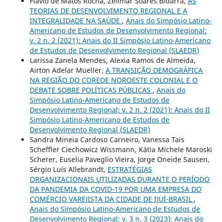
Flavio de Matos Rocha, Zelimar Soares Bidarra,
AS
TEORIAS DE DESENVOLVIMENTO REGIONAL E A
INTEGRALIDADE NA SAÚDE
,
Anais do Simpósio Latino-
Americano de Estudos de Desenvolvimento Regional:
v. 2 n. 2 (2021): Anais do II Simpósio Latino-Americano
de Estudos de Desenvolvimento Regional (SLAEDR)
Larissa Zanela Mendes, Alexia Ramos de Almeida,
Airton Adelar Mueller,
A TRANSIÇÃO DEMOGRÁFICA
NA REGIÃO DO COREDE NOROESTE COLONIAL E O
DEBATE SOBRE POLÍTICAS PÚBLICAS
,
Anais do
Simpósio Latino-Americano de Estudos de
Desenvolvimento Regional: v. 2 n. 2 (2021): Anais do II
Simpósio Latino-Americano de Estudos de
Desenvolvimento Regional (SLAEDR)
Sandra Mineia Cardoso Carneiro, Vanessa Tais
Scheffler Ciechowicz Wissmann, Kátia Michele Maroski
Scherer, Euselia Paveglio Vieira, Jorge Oneide Sausen,
Sérgio Luís Allebrandt,
ESTRATÉGIAS
ORGANIZACIONAIS UTILIZADAS DURANTE O PERÍODO
DA PANDEMIA DA COVID-19 POR UMA EMPRESA DO
COMÉRCIO VAREJISTA DA CIDADE DE IJUÍ-BRASIL
,
Anais do Simpósio Latino-Americano de Estudos de
Desenvolvimento Regional: v. 3 n. 3 (2023): Anais do