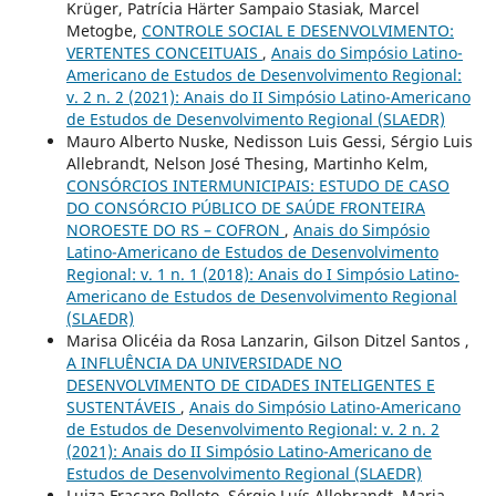
Krüger, Patrícia Härter Sampaio Stasiak, Marcel
Metogbe,
CONTROLE SOCIAL E DESENVOLVIMENTO:
VERTENTES CONCEITUAIS
,
Anais do Simpósio Latino-
Americano de Estudos de Desenvolvimento Regional:
v. 2 n. 2 (2021): Anais do II Simpósio Latino-Americano
de Estudos de Desenvolvimento Regional (SLAEDR)
Mauro Alberto Nuske, Nedisson Luis Gessi, Sérgio Luis
Allebrandt, Nelson José Thesing, Martinho Kelm,
CONSÓRCIOS INTERMUNICIPAIS: ESTUDO DE CASO
DO CONSÓRCIO PÚBLICO DE SAÚDE FRONTEIRA
NOROESTE DO RS – COFRON
,
Anais do Simpósio
Latino-Americano de Estudos de Desenvolvimento
Regional: v. 1 n. 1 (2018): Anais do I Simpósio Latino-
Americano de Estudos de Desenvolvimento Regional
(SLAEDR)
Marisa Olicéia da Rosa Lanzarin, Gilson Ditzel Santos ,
A INFLUÊNCIA DA UNIVERSIDADE NO
DESENVOLVIMENTO DE CIDADES INTELIGENTES E
SUSTENTÁVEIS
,
Anais do Simpósio Latino-Americano
de Estudos de Desenvolvimento Regional: v. 2 n. 2
(2021): Anais do II Simpósio Latino-Americano de
Estudos de Desenvolvimento Regional (SLAEDR)
Luiza Fracaro Polleto, Sérgio Luís Allebrandt, Maria