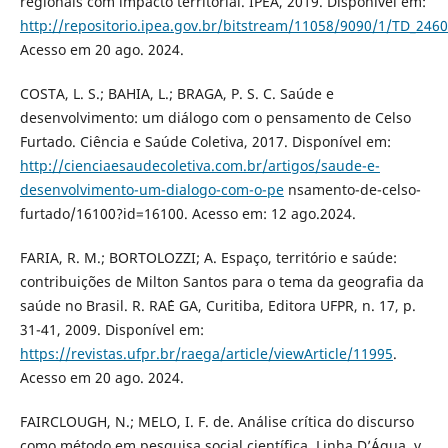
regionais com impacto territorial. IPEA, 2019. Disponível em:
http://repositorio.ipea.gov.br/bitstream/11058/9090/1/TD_2460
Acesso em 20 ago. 2024.
COSTA, L. S.; BAHIA, L.; BRAGA, P. S. C. Saúde e
desenvolvimento: um diálogo com o pensamento de Celso
Furtado. Ciência e Saúde Coletiva, 2017. Disponível em:
http://cienciaesaudecoletiva.com.br/artigos/saude-e-
desenvolvimento-um-dialogo-com-o-pe
nsamento-de-celso-
furtado/16100?id=16100. Acesso em: 12 ago.2024.
FARIA, R. M.; BORTOLOZZI; A. Espaço, território e saúde:
contribuições de Milton Santos para o tema da geografia da
saúde no Brasil. R. RA´E GA, Curitiba, Editora UFPR, n. 17, p.
31-41, 2009. Disponível em:
https://revistas.ufpr.br/raega/article/viewArticle/11995
.
Acesso em 20 ago. 2024.
FAIRCLOUGH, N.; MELO, I. F. de. Análise crítica do discurso
como método em pesquisa social científica. Linha D’Água, v.