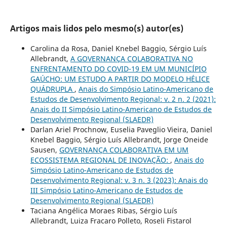
Artigos mais lidos pelo mesmo(s) autor(es)
Carolina da Rosa, Daniel Knebel Baggio, Sérgio Luís
Allebrandt,
A GOVERNANÇA COLABORATIVA NO
ENFRENTAMENTO DO COVID-19 EM UM MUNICÍPIO
GAÚCHO: UM ESTUDO A PARTIR DO MODELO HÉLICE
QUÁDRUPLA
,
Anais do Simpósio Latino-Americano de
Estudos de Desenvolvimento Regional: v. 2 n. 2 (2021):
Anais do II Simpósio Latino-Americano de Estudos de
Desenvolvimento Regional (SLAEDR)
Darlan Ariel Prochnow, Euselia Paveglio Vieira, Daniel
Knebel Baggio, Sérgio Luís Allebrandt, Jorge Oneide
Sausen,
GOVERNANÇA COLABORATIVA EM UM
ECOSSISTEMA REGIONAL DE INOVAÇÃO:
,
Anais do
Simpósio Latino-Americano de Estudos de
Desenvolvimento Regional: v. 3 n. 3 (2023): Anais do
III Simpósio Latino-Americano de Estudos de
Desenvolvimento Regional (SLAEDR)
Taciana Angélica Moraes Ribas, Sérgio Luís
Allebrandt, Luiza Fracaro Polleto, Roseli Fistarol