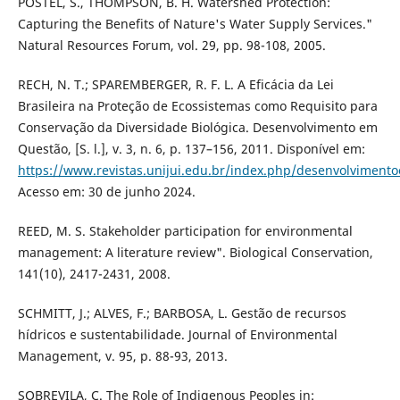
POSTEL, S., THOMPSON, B. H. Watershed Protection:
Capturing the Benefits of Nature's Water Supply Services."
Natural Resources Forum, vol. 29, pp. 98-108, 2005.
RECH, N. T.; SPAREMBERGER, R. F. L. A Eficácia da Lei
Brasileira na Proteção de Ecossistemas como Requisito para
Conservação da Diversidade Biológica. Desenvolvimento em
Questão, [S. l.], v. 3, n. 6, p. 137–156, 2011. Disponível em:
https://www.revistas.unijui.edu.br/index.php/desenvolviment
Acesso em: 30 de junho 2024.
REED, M. S. Stakeholder participation for environmental
management: A literature review". Biological Conservation,
141(10), 2417-2431, 2008.
SCHMITT, J.; ALVES, F.; BARBOSA, L. Gestão de recursos
hídricos e sustentabilidade. Journal of Environmental
Management, v. 95, p. 88-93, 2013.
SOBREVILA, C. The Role of Indigenous Peoples in: