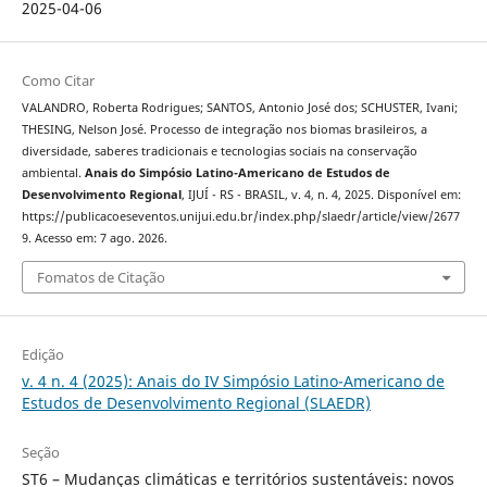
2025-04-06
Como Citar
VALANDRO, Roberta Rodrigues; SANTOS, Antonio José dos; SCHUSTER, Ivani;
THESING, Nelson José. Processo de integração nos biomas brasileiros, a
diversidade, saberes tradicionais e tecnologias sociais na conservação
ambiental.
Anais do Simpósio Latino-Americano de Estudos de
Desenvolvimento Regional
, IJUÍ - RS - BRASIL, v. 4, n. 4, 2025. Disponível em:
https://publicacoeseventos.unijui.edu.br/index.php/slaedr/article/view/2677
9. Acesso em: 7 ago. 2026.
Fomatos de Citação
Edição
v. 4 n. 4 (2025): Anais do IV Simpósio Latino-Americano de
Estudos de Desenvolvimento Regional (SLAEDR)
Seção
ST6 – Mudanças climáticas e territórios sustentáveis: novos