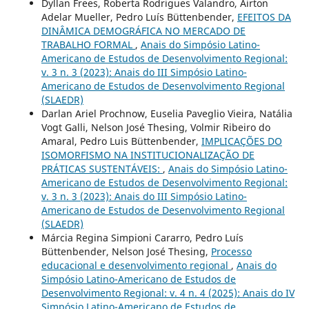
Dyllan Frees, Roberta Rodrigues Valandro, Airton
Adelar Mueller, Pedro Luís Büttenbender,
EFEITOS DA
DINÂMICA DEMOGRÁFICA NO MERCADO DE
TRABALHO FORMAL
,
Anais do Simpósio Latino-
Americano de Estudos de Desenvolvimento Regional:
v. 3 n. 3 (2023): Anais do III Simpósio Latino-
Americano de Estudos de Desenvolvimento Regional
(SLAEDR)
Darlan Ariel Prochnow, Euselia Paveglio Vieira, Natália
Vogt Galli, Nelson José Thesing, Volmir Ribeiro do
Amaral, Pedro Luis Büttenbender,
IMPLICAÇÕES DO
ISOMORFISMO NA INSTITUCIONALIZAÇÃO DE
PRÁTICAS SUSTENTÁVEIS:
,
Anais do Simpósio Latino-
Americano de Estudos de Desenvolvimento Regional:
v. 3 n. 3 (2023): Anais do III Simpósio Latino-
Americano de Estudos de Desenvolvimento Regional
(SLAEDR)
Márcia Regina Simpioni Cararro, Pedro Luís
Büttenbender, Nelson José Thesing,
Processo
educacional e desenvolvimento regional
,
Anais do
Simpósio Latino-Americano de Estudos de
Desenvolvimento Regional: v. 4 n. 4 (2025): Anais do IV
Simpósio Latino-Americano de Estudos de