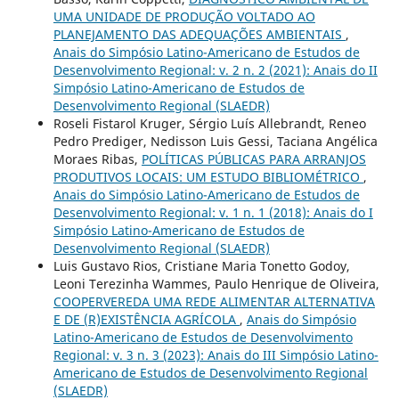
UMA UNIDADE DE PRODUÇÃO VOLTADO AO
PLANEJAMENTO DAS ADEQUAÇÕES AMBIENTAIS
,
Anais do Simpósio Latino-Americano de Estudos de
Desenvolvimento Regional: v. 2 n. 2 (2021): Anais do II
Simpósio Latino-Americano de Estudos de
Desenvolvimento Regional (SLAEDR)
Roseli Fistarol Kruger, Sérgio Luís Allebrandt, Reneo
Pedro Prediger, Nedisson Luis Gessi, Taciana Angélica
Moraes Ribas,
POLÍTICAS PÚBLICAS PARA ARRANJOS
PRODUTIVOS LOCAIS: UM ESTUDO BIBLIOMÉTRICO
,
Anais do Simpósio Latino-Americano de Estudos de
Desenvolvimento Regional: v. 1 n. 1 (2018): Anais do I
Simpósio Latino-Americano de Estudos de
Desenvolvimento Regional (SLAEDR)
Luis Gustavo Rios, Cristiane Maria Tonetto Godoy,
Leoni Terezinha Wammes, Paulo Henrique de Oliveira,
COOPERVEREDA UMA REDE ALIMENTAR ALTERNATIVA
E DE (R)EXISTÊNCIA AGRÍCOLA
,
Anais do Simpósio
Latino-Americano de Estudos de Desenvolvimento
Regional: v. 3 n. 3 (2023): Anais do III Simpósio Latino-
Americano de Estudos de Desenvolvimento Regional
(SLAEDR)