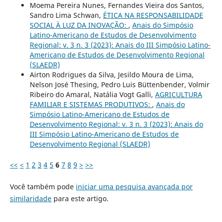
Moema Pereira Nunes, Fernandes Vieira dos Santos,
Sandro Lima Schwan,
ÉTICA NA RESPONSABILIDADE
SOCIAL À LUZ DA INOVAÇÃO:
,
Anais do Simpósio
Latino-Americano de Estudos de Desenvolvimento
Regional: v. 3 n. 3 (2023): Anais do III Simpósio Latino-
Americano de Estudos de Desenvolvimento Regional
(SLAEDR)
Airton Rodrigues da Silva, Jesildo Moura de Lima,
Nelson José Thesing, Pedro Luis Büttenbender, Volmir
Ribeiro do Amaral, Natália Vogt Galli,
AGRICULTURA
FAMILIAR E SISTEMAS PRODUTIVOS:
,
Anais do
Simpósio Latino-Americano de Estudos de
Desenvolvimento Regional: v. 3 n. 3 (2023): Anais do
III Simpósio Latino-Americano de Estudos de
Desenvolvimento Regional (SLAEDR)
<<
<
1
2
3
4
5
6
7
8
9
>
>>
Você também pode
iniciar uma pesquisa avançada por
similaridade
para este artigo.