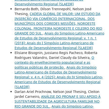
Desenvolvimento Regional (SLAEDR)
Bernardo Both, Dilson Trennepohl, Nelson José
Thesing,
CADEIA GLOBAL DE VALOR: UM ESTUDO DA
INSERÇÃO VIA COMÉRCIO INTERNACIONAL, DOS
MUNICÍPIOS DOS COREDES MISSÕES, NOROESTE
COLONIAL, FRONTEIRA NOROESTE E CELEIRO DO RIO
GRANDE DO SUL
,
Anais do Simpósio Latino-Americano
de Estudos de Desenvolvimento Regional: v. 1 n. 1
(2018): Anais do I Simpósio Latino-Americano de
Estudos de Desenvolvimento Regional (SLAEDR)
Elisiane Bisognin, Jussiano Regis Pacheco, Roberta
Rodrigues Valandro, Daniel Claudy da Silveira,
O
contexto do envelhecimento populacional e as
políticas públicas de proteção
,
Anais do Simpósio
Latino-Americano de Estudos de Desenvolvimento
Regional: v. 4 n. 4 (2025): Anais do IV Simpósio Latino-
Americano de Estudos de Desenvolvimento Regional
(SLAEDR)
Darlan Ariel Prochnow, Nelson José Thesing, Cleiton
Jardel Carneiro,
ANÁLISE DO PRONAF E SEU APOIO À
SUSTENTABILIDADE DA AGRICULTURA FAMILIAR NO
RIO GRANDE DO SUL
,
Anais do Simpósio Latino-