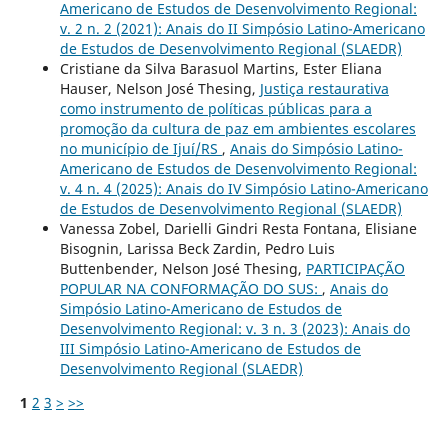
Americano de Estudos de Desenvolvimento Regional:
v. 2 n. 2 (2021): Anais do II Simpósio Latino-Americano
de Estudos de Desenvolvimento Regional (SLAEDR)
Cristiane da Silva Barasuol Martins, Ester Eliana
Hauser, Nelson José Thesing,
Justiça restaurativa
como instrumento de políticas públicas para a
promoção da cultura de paz em ambientes escolares
no município de Ijuí/RS
,
Anais do Simpósio Latino-
Americano de Estudos de Desenvolvimento Regional:
v. 4 n. 4 (2025): Anais do IV Simpósio Latino-Americano
de Estudos de Desenvolvimento Regional (SLAEDR)
Vanessa Zobel, Darielli Gindri Resta Fontana, Elisiane
Bisognin, Larissa Beck Zardin, Pedro Luis
Buttenbender, Nelson José Thesing,
PARTICIPAÇÃO
POPULAR NA CONFORMAÇÃO DO SUS:
,
Anais do
Simpósio Latino-Americano de Estudos de
Desenvolvimento Regional: v. 3 n. 3 (2023): Anais do
III Simpósio Latino-Americano de Estudos de
Desenvolvimento Regional (SLAEDR)
1
2
3
>
>>