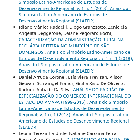
Simpósio Latino-Americano de Estudos de
Desenvolvimento Regional: v. 1 n. 1 (2018): Anais do I
Simpósio Latino-Americano de Estudos de
Desenvolvimento Regional (SLAEDR)
Idiane Mânica Radaelli, Diogo Granzzotto, Zenicleia
Angelita Deggerone, Daiane Pegoraro Bochi,
CARACTERIZAÇÃO DA ADMINISTRAÇÃO RURAL NA
PECUÁRIA LEITEIRA NO MUNICÍPIO DE SÃO
DOMINGOS
,
Anais do Simpósio Latino-Americano de
Estudos de Desenvolvimento Regional: v. 1 n. 1 (2018):
Anais do I Simpósio Latino-Americano de Estudos de
Desenvolvimento Regional (SLAEDR)
Daniel Arruda Coronel, Laís Viera Trevisan, Alison
Geovani Schwingel Franck, Giulia Xisto De Oliveira,
Rodrigo Abbade Da Silva,
ANÁLISE DO PADRÃO DE
ESPECIALIZAÇÃO DO COMÉRCIO INTERNACIONAL DO
ESTADO DO AMAPÁ (1999-2016)
,
Anais do Simpósio
Latino-Americano de Estudos de Desenvolvimento
Regional: v. 1 n. 1 (2018): Anais do I Simpósio Latino-
Americano de Estudos de Desenvolvimento Regional
(SLAEDR)
Leonir Terezinha Uhde, Natiane Carolina Ferrari
Basso, Karin Coppetti,
DIAGNÓSTICO AMBIENTAL DE