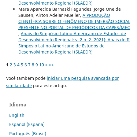
Desenvolvimento Regional (SLAEDR)
Mara Aparecida Barnaski Fagundes, Jorge Oneide
Sausen, Airton Adelar Mueller,
A PRODUÇÃO
CIENTÍFICA SOBRE O FENÔMENO DE IMERSÃO SOCIAL
PRESENTE NO PORTAL DE PERIÓDICOS DA CAPES/MEC
,
Anais do Simpósio Latino-Americano de Estudos de
Desenvolvimento Regional: v. 2 n. 2 (2021): Anais do II
Simpósio Latino-Americano de Estudos de
Desenvolvimento Regional (SLAEDR)
1
2
3
4
5
6
7
8
9
10
>
>>
Você também pode
iniciar uma pesquisa avançada por
similaridade
para este artigo.
Idioma
English
Español (España)
Português (Brasil)