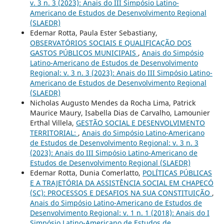
v. 3 n. 3 (2023): Anais do III Simpósio Latino-
Americano de Estudos de Desenvolvimento Regional
(SLAEDR)
Edemar Rotta, Paula Ester Sebastiany,
OBSERVATÓRIOS SOCIAIS E QUALIFICAÇÃO DOS
GASTOS PÚBLICOS MUNICIPAIS
,
Anais do Simpósio
Latino-Americano de Estudos de Desenvolvimento
Regional: v. 3 n. 3 (2023): Anais do III Simpósio Latino-
Americano de Estudos de Desenvolvimento Regional
(SLAEDR)
Nicholas Augusto Mendes da Rocha Lima, Patrick
Maurice Maury, Isabella Dias de Carvalho, Lamounier
Erthal Villela,
GESTÃO SOCIAL E DESENVOLVIMENTO
TERRITORIAL:
,
Anais do Simpósio Latino-Americano
de Estudos de Desenvolvimento Regional: v. 3 n. 3
(2023): Anais do III Simpósio Latino-Americano de
Estudos de Desenvolvimento Regional (SLAEDR)
Edemar Rotta, Dunia Comerlatto,
POLÍTICAS PÚBLICAS
E A TRAJETÓRIA DA ASSISTÊNCIA SOCIAL EM CHAPECÓ
(SC): PROCESSOS E DESAFIOS NA SUA CONSTITUIÇÃO
,
Anais do Simpósio Latino-Americano de Estudos de
Desenvolvimento Regional: v. 1 n. 1 (2018): Anais do I
Simpósio Latino-Americano de Estudos de