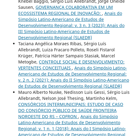
Knebel Baggio, Sérgio Luís Allebrandt, Jorge Oneide
Sausen,
GOVERNANÇA COLABORATIVA EM UM
ECOSSISTEMA REGIONAL DE INOVAÇÃO:
,
Anais do
Simpósio Latino-Americano de Estudos de
Desenvolvimento Regional: v. 3 n. 3 (2023): Anais do
III Simpósio Latino-Americano de Estudos de
Desenvolvimento Regional (SLAEDR)
Taciana Angélica Moraes Ribas, Sérgio Luís
Allebrandt, Luiza Fracaro Polleto, Roseli Fistarol
Krüger, Patrícia Härter Sampaio Stasiak, Marcel
Metogbe,
CONTROLE SOCIAL E DESENVOLVIMENTO:
VERTENTES CONCEITUAIS
,
Anais do Simpósio Latino-
Americano de Estudos de Desenvolvimento Regional:
v. 2 n. 2 (2021): Anais do II Simpósio Latino-Americano
de Estudos de Desenvolvimento Regional (SLAEDR)
Mauro Alberto Nuske, Nedisson Luis Gessi, Sérgio Luis
Allebrandt, Nelson José Thesing, Martinho Kelm,
CONSÓRCIOS INTERMUNICIPAIS: ESTUDO DE CASO
DO CONSÓRCIO PÚBLICO DE SAÚDE FRONTEIRA
NOROESTE DO RS – COFRON
,
Anais do Simpósio
Latino-Americano de Estudos de Desenvolvimento
Regional: v. 1 n. 1 (2018): Anais do I Simpósio Latino-
Americano de Estudos de Desenvolvimento Regional