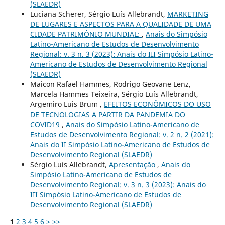
(SLAEDR)
Luciana Scherer, Sérgio Luís Allebrandt,
MARKETING
DE LUGARES E ASPECTOS PARA A QUALIDADE DE UMA
CIDADE PATRIMÔNIO MUNDIAL:
,
Anais do Simpósio
Latino-Americano de Estudos de Desenvolvimento
Regional: v. 3 n. 3 (2023): Anais do III Simpósio Latino-
Americano de Estudos de Desenvolvimento Regional
(SLAEDR)
Maicon Rafael Hammes, Rodrigo Geovane Lenz,
Marcela Hammes Teixeira, Sérgio Luís Allebrandt,
Argemiro Luis Brum ,
EFEITOS ECONÔMICOS DO USO
DE TECNOLOGIAS A PARTIR DA PANDEMIA DO
COVID19
,
Anais do Simpósio Latino-Americano de
Estudos de Desenvolvimento Regional: v. 2 n. 2 (2021):
Anais do II Simpósio Latino-Americano de Estudos de
Desenvolvimento Regional (SLAEDR)
Sérgio Luís Allebrandt,
Apresentação
,
Anais do
Simpósio Latino-Americano de Estudos de
Desenvolvimento Regional: v. 3 n. 3 (2023): Anais do
III Simpósio Latino-Americano de Estudos de
Desenvolvimento Regional (SLAEDR)
1
2
3
4
5
6
>
>>