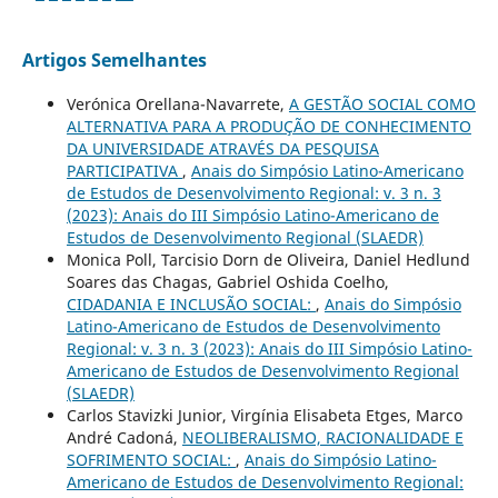
Artigos Semelhantes
Verónica Orellana-Navarrete,
A GESTÃO SOCIAL COMO
ALTERNATIVA PARA A PRODUÇÃO DE CONHECIMENTO
DA UNIVERSIDADE ATRAVÉS DA PESQUISA
PARTICIPATIVA
,
Anais do Simpósio Latino-Americano
de Estudos de Desenvolvimento Regional: v. 3 n. 3
(2023): Anais do III Simpósio Latino-Americano de
Estudos de Desenvolvimento Regional (SLAEDR)
Monica Poll, Tarcisio Dorn de Oliveira, Daniel Hedlund
Soares das Chagas, Gabriel Oshida Coelho,
CIDADANIA E INCLUSÃO SOCIAL:
,
Anais do Simpósio
Latino-Americano de Estudos de Desenvolvimento
Regional: v. 3 n. 3 (2023): Anais do III Simpósio Latino-
Americano de Estudos de Desenvolvimento Regional
(SLAEDR)
Carlos Stavizki Junior, Virgínia Elisabeta Etges, Marco
André Cadoná,
NEOLIBERALISMO, RACIONALIDADE E
SOFRIMENTO SOCIAL:
,
Anais do Simpósio Latino-
Americano de Estudos de Desenvolvimento Regional: