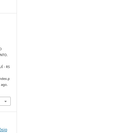
O
NTO.
JUÍ - RS
index.p
 ago.
ósio