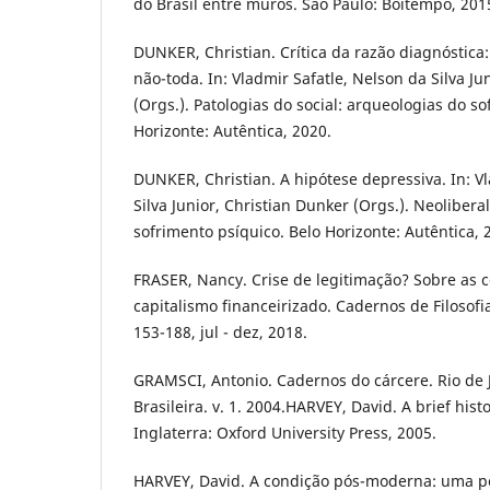
do Brasil entre muros. São Paulo: Boitempo, 201
DUNKER, Christian. Crítica da razão diagnóstica
não-toda. In: Vladmir Safatle, Nelson da Silva Ju
(Orgs.). Patologias do social: arqueologias do so
Horizonte: Autêntica, 2020.
DUNKER, Christian. A hipótese depressiva. In: V
Silva Junior, Christian Dunker (Orgs.). Neoliber
sofrimento psíquico. Belo Horizonte: Autêntica, 
FRASER, Nancy. Crise de legitimação? Sobre as c
capitalismo financeirizado. Cadernos de Filosofia 
153-188, jul - dez, 2018.
GRAMSCI, Antonio. Cadernos do cárcere. Rio de J
Brasileira. v. 1. 2004.HARVEY, David. A brief hist
Inglaterra: Oxford University Press, 2005.
HARVEY, David. A condição pós-moderna: uma pe