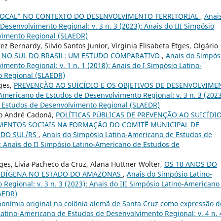
“LOCAL” NO CONTEXTO DO DESENVOLVIMENTO TERRITORIAL
,
Anai
esenvolvimento Regional: v. 3 n. 3 (2023): Anais do III Simpósio
vimento Regional (SLAEDR)
z Bernardy, Silvio Santos Junior, Virginia Elisabeta Etges, Olgário
 NO SUL DO BRASIL: UM ESTUDO COMPARATIVO
,
Anais do Simpós
mento Regional: v. 1 n. 1 (2018): Anais do I Simpósio Latino-
 Regional (SLAEDR)
tges,
PREVENÇÃO AO SUICÍDIO E OS OBJETIVOS DE DESENVOLVIME
Americano de Estudos de Desenvolvimento Regional: v. 3 n. 3 (2023
e Estudos de Desenvolvimento Regional (SLAEDR)
rco André Cadoná,
POLÍTICAS PÚBLICAS DE PREVENÇÃO AO SUICÍDIO
MENTOS SOCIAIS NA FORMAÇÃO DO COMITÊ MUNICIPAL DE
 DO SUL/RS
,
Anais do Simpósio Latino-Americano de Estudos de
): Anais do II Simpósio Latino-Americano de Estudos de
tges, Livia Pacheco da Cruz, Alana Huttner Wolter,
OS 10 ANOS DO
INDÍGENA NO ESTADO DO AMAZONAS
,
Anais do Simpósio Latino-
egional: v. 3 n. 3 (2023): Anais do III Simpósio Latino-Americano
AEDR)
ponímia original na colônia alemã de Santa Cruz como expressão d
atino-Americano de Estudos de Desenvolvimento Regional: v. 4 n. 