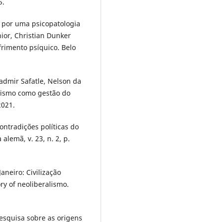
5.
: por uma psicopatologia
nior, Christian Dunker
frimento psíquico. Belo
ladmir Safatle, Nelson da
alismo como gestão do
2021.
ontradições políticas do
alemã, v. 23, n. 2, p.
aneiro: Civilização
ory of neoliberalismo.
squisa sobre as origens