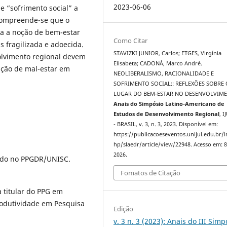
2023-06-06
e “sofrimento social” a
 Compreende-se que o
ia a noção de bem-estar
Como Citar
s fragilizada e adoecida.
STAVIZKI JUNIOR, Carlos; ETGES, Virgínia
olvimento regional devem
Elisabeta; CADONÁ, Marco André.
ução de mal-estar em
NEOLIBERALISMO, RACIONALIDADE E
SOFRIMENTO SOCIAL:: REFLEXÕES SOBRE 
LUGAR DO BEM-ESTAR NO DESENVOLVIME
Anais do Simpósio Latino-Americano de
Estudos de Desenvolvimento Regional
, I
- BRASIL, v. 3, n. 3, 2023. Disponível em:
https://publicacoeseventos.unijui.edu.br/
hp/slaedr/article/view/22948. Acesso em: 8
2026.
ndo no PPGDR/UNISC.
Fomatos de Citação
 titular do PPG em
rodutividade em Pesquisa
Edição
v. 3 n. 3 (2023): Anais do III Simp