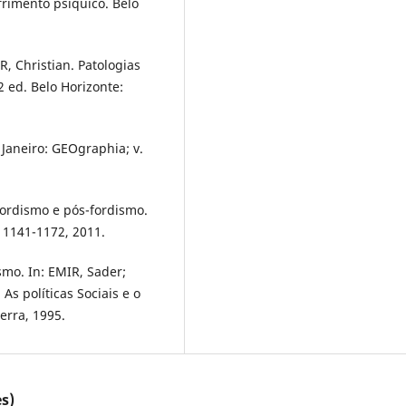
frimento psíquico. Belo
, Christian. Patologias
2 ed. Belo Horizonte:
 Janeiro: GEOgraphia; v.
ordismo e pós-fordismo.
. 1141-1172, 2011.
smo. In: EMIR, Sader;
As políticas Sociais e o
erra, 1995.
s)