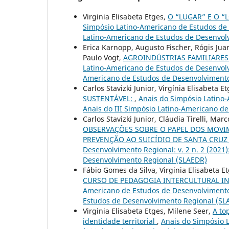
Virginia Elisabeta Etges,
O “LUGAR” E O 
Simpósio Latino-Americano de Estudos de D
Latino-Americano de Estudos de Desenvol
Erica Karnopp, Augusto Fischer, Rógis Juare
Paulo Vogt,
AGROINDÚSTRIAS FAMILIARES
Latino-Americano de Estudos de Desenvolvi
Americano de Estudos de Desenvolvimento
Carlos Stavizki Junior, Virgínia Elisabeta E
SUSTENTÁVEL:
,
Anais do Simpósio Latino-
Anais do III Simpósio Latino-Americano d
Carlos Stavizki Junior, Cláudia Tirelli, Ma
OBSERVAÇÕES SOBRE O PAPEL DOS MOVI
PREVENÇÃO AO SUICÍDIO DE SANTA CRUZ
Desenvolvimento Regional: v. 2 n. 2 (2021
Desenvolvimento Regional (SLAEDR)
Fábio Gomes da Silva, Virginia Elisabeta E
CURSO DE PEDAGOGIA INTERCULTURAL 
Americano de Estudos de Desenvolvimento R
Estudos de Desenvolvimento Regional (SL
Virginia Elisabeta Etges, Milene Seer,
A to
identidade territorial
,
Anais do Simpósio L