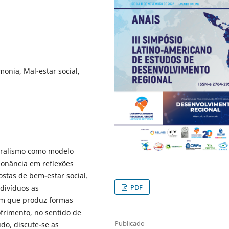
onia, Mal-estar social,
beralismo como modelo
sonância em reflexões
stas de bem-estar social.
PDF
ndivíduos as
em que produz formas
ofrimento, no sentido de
Publicado
do, discute-se as