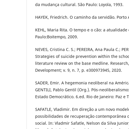
da mudança cultural. São Paulo: Loyola, 1993.
HAYEK, Friedrich. O caminho da servidão. Porto 
KEHL, Maria Rita. O tempo e o cão: a atualidade
Paulo:Boitempo, 2009.
NEVES, Cristina C. S.; PEREIRA, Ana Paula C.; PER
Strategies of suicide prevention within the schoo
literature review on the base medline. Research
Development; v. 9, n. 7, p. e300973945, 2020.
SADER, Emir. A hegemonia neoliberal na América
GENTILI, Pablo Gentil (Org.). Pós-neoliberalismo: 
Estado Democrático. 6.ed. Rio de Janeiro: Paz e T
SAFATLE, Vladimir. Em direção a um novo modelo 
possibilidades de recuperação contemporânea d
social. In: Vladmir Safatle, Nelson da Silva Junio