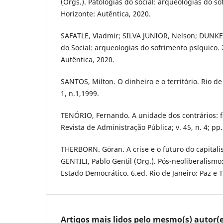
(Orgs.). Patologias do social: arqueologias do so
Horizonte: Autêntica, 2020.
SAFATLE, Vladmir; SILVA JUNIOR, Nelson; DUNKER
do Social: arqueologias do sofrimento psíquico. 
Autêntica, 2020.
SANTOS, Milton. O dinheiro e o território. Rio de
1, n.1,1999.
TENÓRIO, Fernando. A unidade dos contrários: f
Revista de Administração Pública; v. 45, n. 4; pp
THERBORN. Göran. A crise e o futuro do capitali
GENTILI, Pablo Gentil (Org.). Pós-neoliberalismo: 
Estado Democrático. 6.ed. Rio de Janeiro: Paz e T
Artigos mais lidos pelo mesmo(s) autor(e