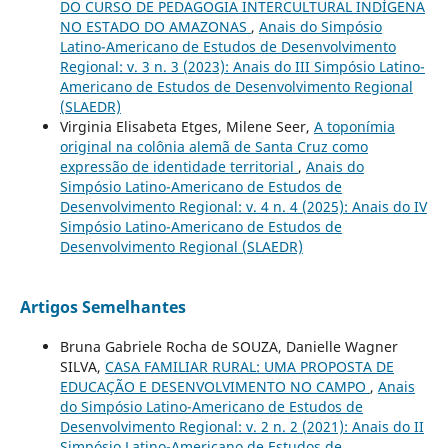
DO CURSO DE PEDAGOGIA INTERCULTURAL INDÍGENA
NO ESTADO DO AMAZONAS
,
Anais do Simpósio
Latino-Americano de Estudos de Desenvolvimento
Regional: v. 3 n. 3 (2023): Anais do III Simpósio Latino-
Americano de Estudos de Desenvolvimento Regional
(SLAEDR)
Virginia Elisabeta Etges, Milene Seer,
A toponímia
original na colônia alemã de Santa Cruz como
expressão de identidade territorial
,
Anais do
Simpósio Latino-Americano de Estudos de
Desenvolvimento Regional: v. 4 n. 4 (2025): Anais do IV
Simpósio Latino-Americano de Estudos de
Desenvolvimento Regional (SLAEDR)
Artigos Semelhantes
Bruna Gabriele Rocha de SOUZA, Danielle Wagner
SILVA,
CASA FAMILIAR RURAL: UMA PROPOSTA DE
EDUCAÇÃO E DESENVOLVIMENTO NO CAMPO
,
Anais
do Simpósio Latino-Americano de Estudos de
Desenvolvimento Regional: v. 2 n. 2 (2021): Anais do II
Simpósio Latino-Americano de Estudos de