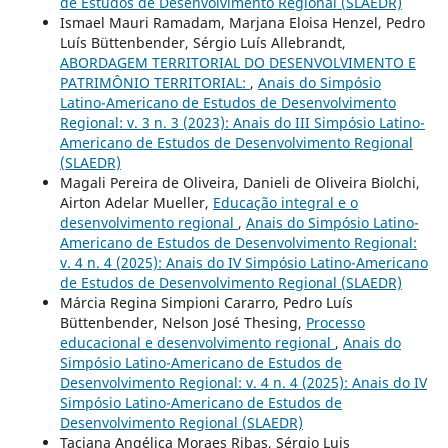
de Estudos de Desenvolvimento Regional (SLAEDR)
Ismael Mauri Ramadam, Marjana Eloisa Henzel, Pedro
Luís Büttenbender, Sérgio Luís Allebrandt,
ABORDAGEM TERRITORIAL DO DESENVOLVIMENTO E
PATRIMÔNIO TERRITORIAL:
,
Anais do Simpósio
Latino-Americano de Estudos de Desenvolvimento
Regional: v. 3 n. 3 (2023): Anais do III Simpósio Latino-
Americano de Estudos de Desenvolvimento Regional
(SLAEDR)
Magali Pereira de Oliveira, Danieli de Oliveira Biolchi,
Airton Adelar Mueller,
Educação integral e o
desenvolvimento regional
,
Anais do Simpósio Latino-
Americano de Estudos de Desenvolvimento Regional:
v. 4 n. 4 (2025): Anais do IV Simpósio Latino-Americano
de Estudos de Desenvolvimento Regional (SLAEDR)
Márcia Regina Simpioni Cararro, Pedro Luís
Büttenbender, Nelson José Thesing,
Processo
educacional e desenvolvimento regional
,
Anais do
Simpósio Latino-Americano de Estudos de
Desenvolvimento Regional: v. 4 n. 4 (2025): Anais do IV
Simpósio Latino-Americano de Estudos de
Desenvolvimento Regional (SLAEDR)
Taciana Angélica Moraes Ribas, Sérgio Luis