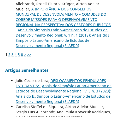
Allebrandt, Roseli Fistarol Krüger, Airton Adelar
Mueller,
A IMPORTÂNCIA DOS CONSELHOS
MUNICIPAL DE DESENVOLVIMENTO – COMUDES DO
COREDE MISSÕES PARA O DESENVOLVIMENTO
REGIONAL NA PERSPECTIVA DOS GESTORES PÚBLICOS
,
Anais do Simpósio Latino-Americano de Estudos de
Desenvolvimento Regional: v. 1 n. 1 (2018): Anais do I
Simpósio Latino-Americano de Estudos de
Desenvolvimento Regional (SLAEDR)
1
2
3
4
5
6
>
>>
Artigos Semelhantes
Julio Cezar de Lara,
DESLOCAMENTOS PENDULARES
ESTUDANTIS:
,
Anais do Simpósio Latino-Americano de
Estudos de Desenvolvimento Regional: v. 3 n. 3 (2023):
Anais do III Simpósio Latino-Americano de Estudos de
Desenvolvimento Regional (SLAEDR)
Carelisa Stoffel de Siqueira, Airton Adelar Mueller,
Sérgio Luís Allebrandt, Ana Paula Kravczuk Rodrigues,