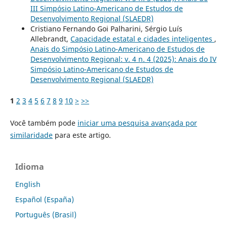
III Simpósio Latino-Americano de Estudos de
Desenvolvimento Regional (SLAEDR)
Cristiano Fernando Goi Palharini, Sérgio Luís
Allebrandt,
Capacidade estatal e cidades inteligentes
,
Anais do Simpósio Latino-Americano de Estudos de
Desenvolvimento Regional: v. 4 n. 4 (2025): Anais do IV
Simpósio Latino-Americano de Estudos de
Desenvolvimento Regional (SLAEDR)
1
2
3
4
5
6
7
8
9
10
>
>>
Você também pode
iniciar uma pesquisa avançada por
similaridade
para este artigo.
Idioma
English
Español (España)
Português (Brasil)