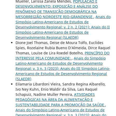
Mueller, Larissa Zanela Mendes,
POPULAÇÃO E
DESENVOLVIMENTO: EXPOSIÇÃO E ANÁLISE DO
FENÔMENO DE TRANSIÇÃO DEMOGRÁFICA NA
MESORREGIÃO NOROESTE RIO-GRANDENSE
,
Anais do
Simpósio Latino-Americano de Estudos de
Desenvolvimento Regional: v. 2 n. 2 (2021): Anais do II
Simpósio Latino-Americano de Estudos de
Desenvolvimento Regional (SLAEDR)
Dione Joel Thomas, Deise de Moura Tolfo, Euclides
Spies, Rozelaine Rubia Bueno D’Almeida, Dirce Raquel
Thomas, Louise de Lira Roedel Botelho,
PRINCÍPIO DO
INTERESSE PELA COMUNIDADE:
,
Anais do Simpósio
Latino-Americano de Estudos de Desenvolvimento
Regional: v. 3 n. 3 (2023): Anais do III Simpósio Latino-
Americano de Estudos de Desenvolvimento Regional
(SLAEDR)
Eilamaria Libardoni Vieira, Sandra Regina Albarello,
Ivo Ney Kuhn, Enio Waldir da Silva, Lais Raquel
Schapuiz, Nadine Muller Pereira,
ATIVIDADES
PEDAGÓGICAS NA ÁREA DA ALIMENTAÇÃO E
SUSTENTABILIDADE PARA A PROMOÇÃO DA SAÚDE
,
Anais do Simpósio Latino-Americano de Estudos de
Desenvolvimento Regional: v. 3 n. 3 (2023): Anais do