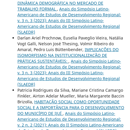
DINÂMICA DEMOGRÁFICA NO MERCADO DE
TRABALHO FORMAL
,
Anais do Simpósio Latino-
Americano de Estudos de Desenvolvimento Regional:
v. 3 n. 3 (2023): Anais do III Simpósio Latino-
Americano de Estudos de Desenvolvimento Regional
(SLAEDR)
Darlan Ariel Prochnow, Euselia Paveglio Vieira, Natália
Vogt Galli, Nelson José Thesing, Volmir Ribeiro do
Amaral, Pedro Luis Büttenbender,
IMPLICAÇÕES DO
ISOMORFISMO NA INSTITUCIONALIZAÇÃO DE
PRÁTICAS SUSTENTÁVEIS:
,
Anais do Simpósio Latino-
Americano de Estudos de Desenvolvimento Regional:
v. 3 n. 3 (2023): Anais do III Simpósio Latino-
Americano de Estudos de Desenvolvimento Regional
(SLAEDR)
Patricia Rodrigues da Silva, Mariane Cristina Camargo
Finkler, Airton Adelar Mueller, Maria Margarete Baccin
Brizolla,
HABITAÇÃO SOCIAL COMO OPORTUNIDADE
SOCIAL E A IMPORTÂNCIA PARA O DESENVOLVIMENTO
DO MUNICÍPIO DE IJUÍ
,
Anais do Simpósio Latino-
Americano de Estudos de Desenvolvimento Regional:
v. 2 n. 2 (2021): Anais do II Simpósio Latino-Americano