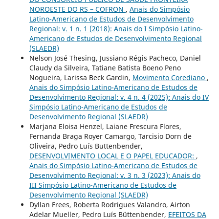
NOROESTE DO RS – COFRON
,
Anais do Simpósio
Latino-Americano de Estudos de Desenvolvimento
Regional: v. 1 n. 1 (2018): Anais do I Simpósio Latino-
Americano de Estudos de Desenvolvimento Regional
(SLAEDR)
Nelson José Thesing, Jussiano Régis Pacheco, Daniel
Claudy da Silveira, Tatiane Batista Boeno Peno
Nogueira, Larissa Beck Gardin,
Movimento Corediano
,
Anais do Simpósio Latino-Americano de Estudos de
Desenvolvimento Regional: v. 4 n. 4 (2025): Anais do IV
Simpósio Latino-Americano de Estudos de
Desenvolvimento Regional (SLAEDR)
Marjana Eloisa Henzel, Laiane Frescura Flores,
Fernanda Braga Royer Camargo, Tarcisio Dorn de
Oliveira, Pedro Luís Buttenbender,
DESENVOLVIMENTO LOCAL E O PAPEL EDUCADOR:
,
Anais do Simpósio Latino-Americano de Estudos de
Desenvolvimento Regional: v. 3 n. 3 (2023): Anais do
III Simpósio Latino-Americano de Estudos de
Desenvolvimento Regional (SLAEDR)
Dyllan Frees, Roberta Rodrigues Valandro, Airton
Adelar Mueller, Pedro Luís Büttenbender,
EFEITOS DA