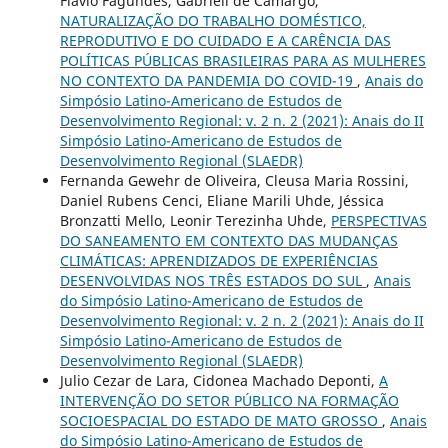
Flávio Fagundes, Gabrieli de Camargo,
NATURALIZAÇÃO DO TRABALHO DOMÉSTICO,
REPRODUTIVO E DO CUIDADO E A CARÊNCIA DAS
POLÍTICAS PÚBLICAS BRASILEIRAS PARA AS MULHERES
NO CONTEXTO DA PANDEMIA DO COVID-19
,
Anais do
Simpósio Latino-Americano de Estudos de
Desenvolvimento Regional: v. 2 n. 2 (2021): Anais do II
Simpósio Latino-Americano de Estudos de
Desenvolvimento Regional (SLAEDR)
Fernanda Gewehr de Oliveira, Cleusa Maria Rossini,
Daniel Rubens Cenci, Eliane Marili Uhde, Jéssica
Bronzatti Mello, Leonir Terezinha Uhde,
PERSPECTIVAS
DO SANEAMENTO EM CONTEXTO DAS MUDANÇAS
CLIMÁTICAS: APRENDIZADOS DE EXPERIÊNCIAS
DESENVOLVIDAS NOS TRÊS ESTADOS DO SUL
,
Anais
do Simpósio Latino-Americano de Estudos de
Desenvolvimento Regional: v. 2 n. 2 (2021): Anais do II
Simpósio Latino-Americano de Estudos de
Desenvolvimento Regional (SLAEDR)
Julio Cezar de Lara, Cidonea Machado Deponti,
A
INTERVENÇÃO DO SETOR PÚBLICO NA FORMAÇÃO
SOCIOESPACIAL DO ESTADO DE MATO GROSSO
,
Anais
do Simpósio Latino-Americano de Estudos de