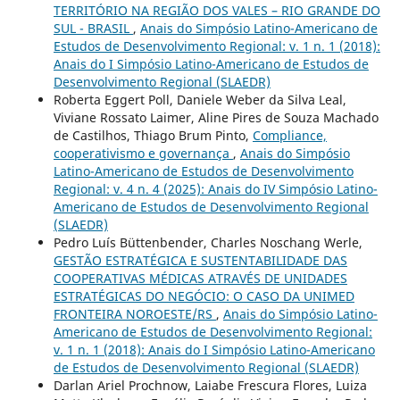
TERRITÓRIO NA REGIÃO DOS VALES – RIO GRANDE DO
SUL - BRASIL
,
Anais do Simpósio Latino-Americano de
Estudos de Desenvolvimento Regional: v. 1 n. 1 (2018):
Anais do I Simpósio Latino-Americano de Estudos de
Desenvolvimento Regional (SLAEDR)
Roberta Eggert Poll, Daniele Weber da Silva Leal,
Viviane Rossato Laimer, Aline Pires de Souza Machado
de Castilhos, Thiago Brum Pinto,
Compliance,
cooperativismo e governança
,
Anais do Simpósio
Latino-Americano de Estudos de Desenvolvimento
Regional: v. 4 n. 4 (2025): Anais do IV Simpósio Latino-
Americano de Estudos de Desenvolvimento Regional
(SLAEDR)
Pedro Luís Büttenbender, Charles Noschang Werle,
GESTÃO ESTRATÉGICA E SUSTENTABILIDADE DAS
COOPERATIVAS MÉDICAS ATRAVÉS DE UNIDADES
ESTRATÉGICAS DO NEGÓCIO: O CASO DA UNIMED
FRONTEIRA NOROESTE/RS
,
Anais do Simpósio Latino-
Americano de Estudos de Desenvolvimento Regional:
v. 1 n. 1 (2018): Anais do I Simpósio Latino-Americano
de Estudos de Desenvolvimento Regional (SLAEDR)
Darlan Ariel Prochnow, Laiabe Frescura Flores, Luiza