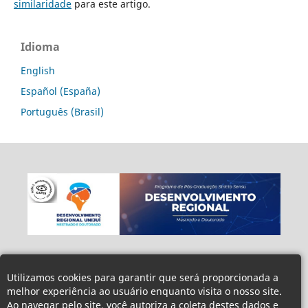
similaridade
para este artigo.
Idioma
English
Español (España)
Português (Brasil)
Utilizamos cookies para garantir que será proporcionada a
melhor experiência ao usuário enquanto visita o nosso site.
Ao navegar pelo site, você autoriza a coleta destes dados e