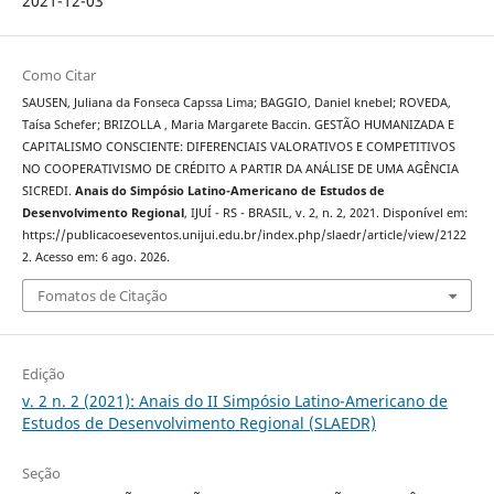
2021-12-03
Como Citar
SAUSEN, Juliana da Fonseca Capssa Lima; BAGGIO, Daniel knebel; ROVEDA,
Taísa Schefer; BRIZOLLA , Maria Margarete Baccin. GESTÃO HUMANIZADA E
CAPITALISMO CONSCIENTE: DIFERENCIAIS VALORATIVOS E COMPETITIVOS
NO COOPERATIVISMO DE CRÉDITO A PARTIR DA ANÁLISE DE UMA AGÊNCIA
SICREDI.
Anais do Simpósio Latino-Americano de Estudos de
Desenvolvimento Regional
, IJUÍ - RS - BRASIL, v. 2, n. 2, 2021. Disponível em:
https://publicacoeseventos.unijui.edu.br/index.php/slaedr/article/view/2122
2. Acesso em: 6 ago. 2026.
Fomatos de Citação
Edição
v. 2 n. 2 (2021): Anais do II Simpósio Latino-Americano de
Estudos de Desenvolvimento Regional (SLAEDR)
Seção