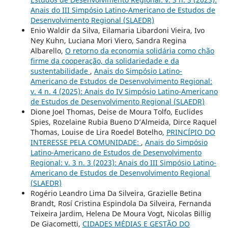
Anais do III Simpósio Latino-Americano de Estudos de
Desenvolvimento Regional (SLAEDR)
Enio Waldir da Silva, Eilamaria Libardoni Vieira, Ivo
Ney Kuhn, Luciana Mori Viero, Sandra Regina
Albarello,
O retorno da economia solidária como chão
firme da cooperação, da solidariedade e da
sustentabilidade
,
Anais do Simpósio Latino-
Americano de Estudos de Desenvolvimento Regional:
v. 4 n. 4 (2025): Anais do IV Simpósio Latino-Americano
de Estudos de Desenvolvimento Regional (SLAEDR)
Dione Joel Thomas, Deise de Moura Tolfo, Euclides
Spies, Rozelaine Rubia Bueno D’Almeida, Dirce Raquel
Thomas, Louise de Lira Roedel Botelho,
PRINCÍPIO DO
INTERESSE PELA COMUNIDADE:
,
Anais do Simpósio
Latino-Americano de Estudos de Desenvolvimento
Regional: v. 3 n. 3 (2023): Anais do III Simpósio Latino-
Americano de Estudos de Desenvolvimento Regional
(SLAEDR)
Rogério Leandro Lima Da Silveira, Grazielle Betina
Brandt, Rosí Cristina Espindola Da Silveira, Fernanda
Teixeira Jardim, Helena De Moura Vogt, Nicolas Billig
De Giacometti,
CIDADES MÉDIAS E GESTÃO DO