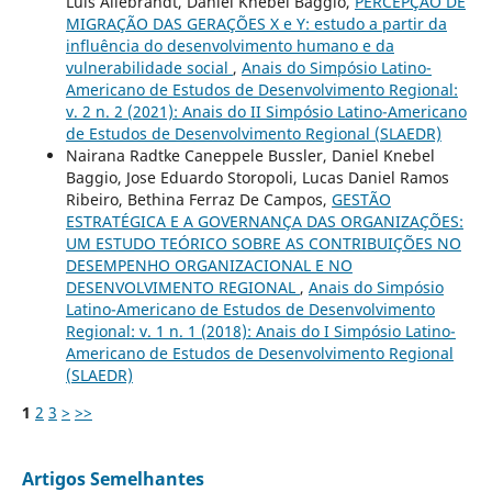
Luís Allebrandt, Daniel Knebel Baggio,
PERCEPÇÃO DE
MIGRAÇÃO DAS GERAÇÕES X e Y: estudo a partir da
influência do desenvolvimento humano e da
vulnerabilidade social
,
Anais do Simpósio Latino-
Americano de Estudos de Desenvolvimento Regional:
v. 2 n. 2 (2021): Anais do II Simpósio Latino-Americano
de Estudos de Desenvolvimento Regional (SLAEDR)
Nairana Radtke Caneppele Bussler, Daniel Knebel
Baggio, Jose Eduardo Storopoli, Lucas Daniel Ramos
Ribeiro, Bethina Ferraz De Campos,
GESTÃO
ESTRATÉGICA E A GOVERNANÇA DAS ORGANIZAÇÕES:
UM ESTUDO TEÓRICO SOBRE AS CONTRIBUIÇÕES NO
DESEMPENHO ORGANIZACIONAL E NO
DESENVOLVIMENTO REGIONAL
,
Anais do Simpósio
Latino-Americano de Estudos de Desenvolvimento
Regional: v. 1 n. 1 (2018): Anais do I Simpósio Latino-
Americano de Estudos de Desenvolvimento Regional
(SLAEDR)
1
2
3
>
>>
Artigos Semelhantes