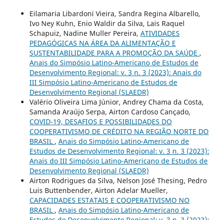
Eilamaria Libardoni Vieira, Sandra Regina Albarello,
Ivo Ney Kuhn, Enio Waldir da Silva, Lais Raquel
Schapuiz, Nadine Muller Pereira,
ATIVIDADES
PEDAGÓGICAS NA ÁREA DA ALIMENTAÇÃO E
SUSTENTABILIDADE PARA A PROMOÇÃO DA SAÚDE
,
Anais do Simpósio Latino-Americano de Estudos de
Desenvolvimento Regional: v. 3 n. 3 (2023): Anais do
III Simpósio Latino-Americano de Estudos de
Desenvolvimento Regional (SLAEDR)
Valério Oliveira Lima Júnior, Andrey Chama da Costa,
Samanda Araújo Serpa, Airton Cardoso Cançado,
COVID-19, DESAFIOS E POSSIBILIDADES DO
COOPERATIVISMO DE CRÉDITO NA REGIÃO NORTE DO
BRASIL
,
Anais do Simpósio Latino-Americano de
Estudos de Desenvolvimento Regional: v. 3 n. 3 (2023):
Anais do III Simpósio Latino-Americano de Estudos de
Desenvolvimento Regional (SLAEDR)
Airton Rodrigues da Silva, Nelson José Thesing, Pedro
Luis Buttenbender, Airton Adelar Mueller,
CAPACIDADES ESTATAIS E COOPERATIVISMO NO
BRASIL
,
Anais do Simpósio Latino-Americano de
Estudos de Desenvolvimento Regional: v. 3 n. 3 (2023):