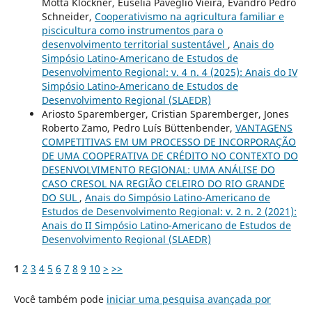
Motta Klockner, Eusélia Pavéglio Vieira, Evandro Pedro
Schneider,
Cooperativismo na agricultura familiar e
piscicultura como instrumentos para o
desenvolvimento territorial sustentável
,
Anais do
Simpósio Latino-Americano de Estudos de
Desenvolvimento Regional: v. 4 n. 4 (2025): Anais do IV
Simpósio Latino-Americano de Estudos de
Desenvolvimento Regional (SLAEDR)
Ariosto Sparemberger, Cristian Sparemberger, Jones
Roberto Zamo, Pedro Luís Büttenbender,
VANTAGENS
COMPETITIVAS EM UM PROCESSO DE INCORPORAÇÃO
DE UMA COOPERATIVA DE CRÉDITO NO CONTEXTO DO
DESENVOLVIMENTO REGIONAL: UMA ANÁLISE DO
CASO CRESOL NA REGIÃO CELEIRO DO RIO GRANDE
DO SUL
,
Anais do Simpósio Latino-Americano de
Estudos de Desenvolvimento Regional: v. 2 n. 2 (2021):
Anais do II Simpósio Latino-Americano de Estudos de
Desenvolvimento Regional (SLAEDR)
1
2
3
4
5
6
7
8
9
10
>
>>
Você também pode
iniciar uma pesquisa avançada por