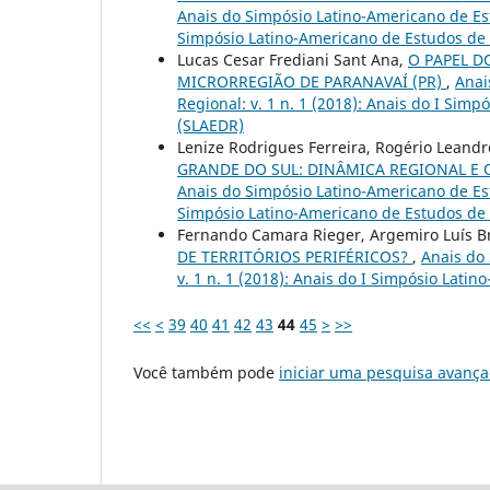
Anais do Simpósio Latino-Americano de Est
Simpósio Latino-Americano de Estudos de
Lucas Cesar Frediani Sant Ana,
O PAPEL D
MICRORREGIÃO DE PARANAVAÍ (PR)
,
Anai
Regional: v. 1 n. 1 (2018): Anais do I Si
(SLAEDR)
Lenize Rodrigues Ferreira, Rogério Leandr
GRANDE DO SUL: DINÂMICA REGIONAL E 
Anais do Simpósio Latino-Americano de Est
Simpósio Latino-Americano de Estudos de
Fernando Camara Rieger, Argemiro Luís 
DE TERRITÓRIOS PERIFÉRICOS?
,
Anais do
v. 1 n. 1 (2018): Anais do I Simpósio Lat
<<
<
39
40
41
42
43
44
45
>
>>
Você também pode
iniciar uma pesquisa avança