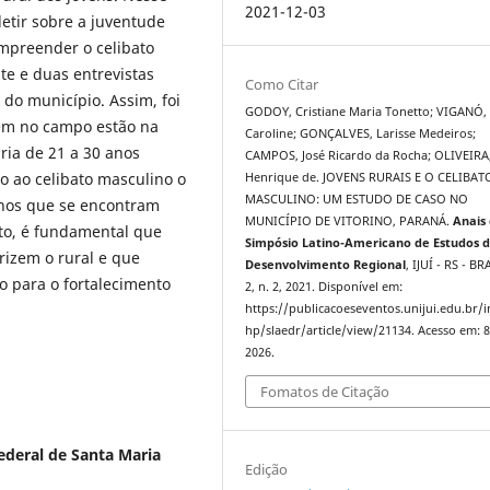
2021-12-03
letir sobre a juventude
mpreender o celibato
te e duas entrevistas
Como Citar
 do município. Assim, foi
GODOY, Cristiane Maria Tonetto; VIGANÓ,
cem no campo estão na
Caroline; GONÇALVES, Larisse Medeiros;
ária de 21 a 30 anos
CAMPOS, José Ricardo da Rocha; OLIVEIRA
o ao celibato masculino o
Henrique de. JOVENS RURAIS E O CELIBAT
MASCULINO: UM ESTUDO DE CASO NO
anos que se encontram
MUNICÍPIO DE VITORINO, PARANÁ.
Anais
ato, é fundamental que
Simpósio Latino-Americano de Estudos 
orizem o rural e que
Desenvolvimento Regional
, IJUÍ - RS - BR
 para o fortalecimento
2, n. 2, 2021. Disponível em:
https://publicacoeseventos.unijui.edu.br/
hp/slaedr/article/view/21134. Acesso em: 8
2026.
Fomatos de Citação
ederal de Santa Maria
Edição