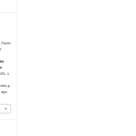
, Paulo
O
 do
de
ASIL, v.
index.p
 ago.