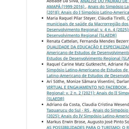
Abbade Da Silva,
ANÁLISE DO PADRÃO DE
AMAPÁ (1999-2016)
,
Anais do Simpósio La
(2018): Anais do I Simpósio Latino-Ameri
Maria Raquel Pilar Steyer, Cláudia Tirelli,
O
municipais de saúde da Macrorregião dos
Desenvolvimento Regional: v. 4 n. 4 (2025
Desenvolvimento Regional (SLAEDR)
Renata Cattelan, Fernanda Mendes Bezerr
QUALIDADE DA EDUCAÇÃO E ESPECIALIZ
Americano de Estudos de Desenvolvimento R
Estudos de Desenvolvimento Regional (SL
Raquel Carine Matz Gutknecht, Adriane Fa
Simpósio Latino-Americano de Estudos de D
Latino-Americano de Estudos de Desenvol
Ari Söthe, Monize Sâmara Visentini, Darlan
VIRTUAL E ENGAJAMENTO NO FACEBOOK
Regional: v. 2 n. 2 (2021): Anais do II S
(SLAEDR)
Adriano da Costa, Claudia Cristina Wesen
Taquaruçu do Sul - RS
,
Anais do Simpósio 
(2025): Anais do IV Simpósio Latino-Amer
Markus Erwin Brose, Augusto José Pinto 
AS POSSIBILIDADES PARA O TURISMO: O