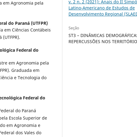
v. 2 n. 2 (2021): Anais do II Simpó
da em Agronomia pela
Latino-Americano de Estudos de
Desenvolvimento Regional (SLAE
eral do Paraná (UTFPR)
Seção
a em Ciências Contábeis
ST3 – DINÂMICAS DEMOGRÁFICA
á (UTFPR).
REPERCUSSÕES NOS TERRITÓRI
ológica Federal do
stre em Agronomia pela
TFPR). Graduada em
iência e Tecnologia do
ecnológica Federal do
Federal do Paraná
pela Escola Superior de
uado em Agronomia e
Federal dos Vales do