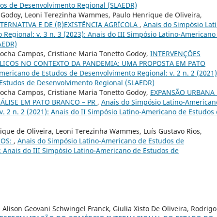
dos de Desenvolvimento Regional (SLAEDR)
o Godoy, Leoni Terezinha Wammes, Paulo Henrique de Oliveira,
ERNATIVA E DE (R)EXISTÊNCIA AGRÍCOLA
,
Anais do Simpósio Lat
egional: v. 3 n. 3 (2023): Anais do III Simpósio Latino-Americano
AEDR)
a Rocha Campos, Cristiane Maria Tonetto Godoy,
INTERVENÇÕES
LICOS NO CONTEXTO DA PANDEMIA: UMA PROPOSTA EM PATO
mericano de Estudos de Desenvolvimento Regional: v. 2 n. 2 (2021)
 Estudos de Desenvolvimento Regional (SLAEDR)
a Rocha Campos, Cristiane Maria Tonetto Godoy,
EXPANSÃO URBANA 
LISE EM PATO BRANCO – PR
,
Anais do Simpósio Latino-American
. 2 n. 2 (2021): Anais do II Simpósio Latino-Americano de Estudos
ique de Oliveira, Leoni Terezinha Wammes, Luís Gustavo Rios,
IOS:
,
Anais do Simpósio Latino-Americano de Estudos de
): Anais do III Simpósio Latino-Americano de Estudos de
, Alison Geovani Schwingel Franck, Giulia Xisto De Oliveira, Rodrigo