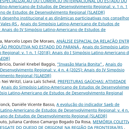
 ESPECIALIZAÇÃO DO COMÉRCIO INTERNACIONAL DO ESTADO DO
tino-Americano de Estudos de Desenvolvimento Regional: v. 1 n. 1
cano de Estudos de Desenvolvimento Regional (SLAEDR)
 desenho institucional e as dinâmicas participativas nos conselho
 Vales-RS
,
Anais do Simpósio Latino-Americano de Estudos de
): Anais do IV Simpósio Latino-Americano de Estudos de
a, Marcelo Lopes De Moraes,
ANÁLISE ESPACIAL DA RELAÇÃO ENT
AÇÃO PRODUTIVA NO ESTADO DO PARANÁ
,
Anais do Simpósio Latin
egional: v. 1 n. 1 (2018): Anais do I Simpósio Latino-Americano 
AEDR)
bricio, Daniel Knebel Baggio,
“Invasão Maria Bonita”
,
Anais do
esenvolvimento Regional: v. 4 n. 4 (2025): Anais do IV Simpósio
vimento Regional (SLAEDR)
 Nei Writzl, Liara Laís Scheid,
PREFEITURAS GAÚCHAS: ATIVIDADE
,
Anais do Simpósio Latino-Americano de Estudos de Desenvolvime
impósio Latino-Americano de Estudos de Desenvolvimento Regional
donck, Daniéle Vicente Basso,
A evolução do indicador Saeb de
Latino-Americano de Estudos de Desenvolvimento Regional: v. 4 n.
icano de Estudos de Desenvolvimento Regional (SLAEDR)
Souto, Juliana Cardoso Camargo Bogado Da Rosa,
MEMÓRIA COLETIV
 RESGATE DO QUEIJO DE ORIGONE NA REGIÃO DA FRONTEIRA/RS
,