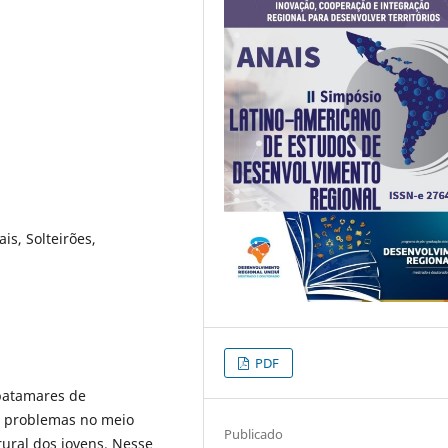
is, Solteirões,
PDF
patamares de
s problemas no meio
Publicado
rural dos jovens. Nesse