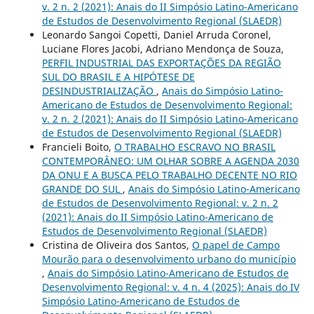
v. 2 n. 2 (2021): Anais do II Simpósio Latino-Americano
de Estudos de Desenvolvimento Regional (SLAEDR)
Leonardo Sangoi Copetti, Daniel Arruda Coronel,
Luciane Flores Jacobi, Adriano Mendonça de Souza,
PERFIL INDUSTRIAL DAS EXPORTAÇÕES DA REGIÃO
SUL DO BRASIL E A HIPÓTESE DE
DESINDUSTRIALIZAÇÃO
,
Anais do Simpósio Latino-
Americano de Estudos de Desenvolvimento Regional:
v. 2 n. 2 (2021): Anais do II Simpósio Latino-Americano
de Estudos de Desenvolvimento Regional (SLAEDR)
Francieli Boito,
O TRABALHO ESCRAVO NO BRASIL
CONTEMPORÂNEO: UM OLHAR SOBRE A AGENDA 2030
DA ONU E A BUSCA PELO TRABALHO DECENTE NO RIO
GRANDE DO SUL
,
Anais do Simpósio Latino-Americano
de Estudos de Desenvolvimento Regional: v. 2 n. 2
(2021): Anais do II Simpósio Latino-Americano de
Estudos de Desenvolvimento Regional (SLAEDR)
Cristina de Oliveira dos Santos,
O papel de Campo
Mourão para o desenvolvimento urbano do município
,
Anais do Simpósio Latino-Americano de Estudos de
Desenvolvimento Regional: v. 4 n. 4 (2025): Anais do IV
Simpósio Latino-Americano de Estudos de