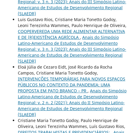
Regional: v. 3 n. 3 (2023): Anais do III Simpósio Latino-
Americano de Estudos de Desenvolvimento Regional
(SLAEDR)
Luis Gustavo Rios, Cristiane Maria Tonetto Godoy,
Leoni Terezinha Wammes, Paulo Henrique de Oliveira,
COOPERVEREDA UMA REDE ALIMENTAR ALTERNATIVA
E DE (R)EXISTÊNCIA AGRÍCOLA
,
Anais do Simpósio
Latino-Americano de Estudos de Desenvolvimento
Regional: v. 3 n. 3 (2023): Anais do III Simpósio Latino-
Americano de Estudos de Desenvolvimento Regional
(SLAEDR)
Eloá Júlia de Cezaro Eidt, José Ricardo da Rocha
Campos, Cristiane Maria Tonetto Godoy,
INTERVENÇÕES TEMPORÁRIAS PARA NOVOS ESPAÇOS
PÚBLICOS NO CONTEXTO DA PANDEMIA: UMA
PROPOSTA EM PATO BRANCO – PR
,
Anais do Simpósio
Latino-Americano de Estudos de Desenvolvimento
Regional: v. 2 n. 2 (2021): Anais do II Simpósio Latino-
Americano de Estudos de Desenvolvimento Regional
(SLAEDR)
Cristiane Maria Tonetto Godoy, Paulo Henrique de
Oliveira, Leoni Terezinha Wammes, Luís Gustavo Rios,
DIREITOS TRABALHISTAS E PREVIDENCIÁRIOS:
,
Anais