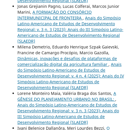
Desenvolvimento Regional (SLAEDR)
Jonas Grejianin Pagno, Lucas Colferai, Marcos Junior
Marini,
A FORMAÇÃO DO CONSÓRCIO
INTERMUNICIPAL DE FRONTEIRA
,
Anais do Simpósio
Latino-Americano de Estudos de Desenvolvimento
Regional: v. 3 n. 3 (2023): Anais do III Simpósio Latino-
Americano de Estudos de Desenvolvimento Regional
(SLAEDR)
Milena Demetrio, Eduardo Henrique Szpak Gaievski,
Francine de Camargo Procópio, Marcio Gazolla,
Dinâmicas, inovações e desafios de plataformas de
comercialização digital da agricultura familiar
,
Anais
do Simpósio Latino-Americano de Estudos de
Desenvolvimento Regional: v. 4 n. 4 (2025): Anais do IV
Simpósio Latino-Americano de Estudos de
Desenvolvimento Regional (SLAEDR)
Lorene Monteiro Maia, Valéria Braga dos Santos,
A
GÊNESE DO PLANEJAMENTO URBANO NO BRASIL:
,
Anais do Simpósio Latino-Americano de Estudos de
Desenvolvimento Regional: v. 3 n. 3 (2023): Anais do
III Simpósio Latino-Americano de Estudos de
Desenvolvimento Regional (SLAEDR)
Ivani Belenice Dallanôra, Meri Lourdes Bezzi,
O