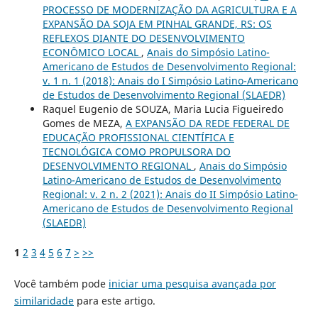
PROCESSO DE MODERNIZAÇÃO DA AGRICULTURA E A
EXPANSÃO DA SOJA EM PINHAL GRANDE, RS: OS
REFLEXOS DIANTE DO DESENVOLVIMENTO
ECONÔMICO LOCAL
,
Anais do Simpósio Latino-
Americano de Estudos de Desenvolvimento Regional:
v. 1 n. 1 (2018): Anais do I Simpósio Latino-Americano
de Estudos de Desenvolvimento Regional (SLAEDR)
Raquel Eugenio de SOUZA, Maria Lucia Figueiredo
Gomes de MEZA,
A EXPANSÃO DA REDE FEDERAL DE
EDUCAÇÃO PROFISSIONAL CIENTÍFICA E
TECNOLÓGICA COMO PROPULSORA DO
DESENVOLVIMENTO REGIONAL
,
Anais do Simpósio
Latino-Americano de Estudos de Desenvolvimento
Regional: v. 2 n. 2 (2021): Anais do II Simpósio Latino-
Americano de Estudos de Desenvolvimento Regional
(SLAEDR)
1
2
3
4
5
6
7
>
>>
Você também pode
iniciar uma pesquisa avançada por
similaridade
para este artigo.