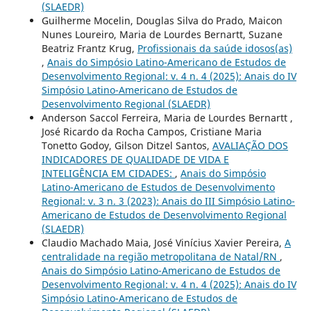
(SLAEDR)
Guilherme Mocelin, Douglas Silva do Prado, Maicon
Nunes Loureiro, Maria de Lourdes Bernartt, Suzane
Beatriz Frantz Krug,
Profissionais da saúde idosos(as)
,
Anais do Simpósio Latino-Americano de Estudos de
Desenvolvimento Regional: v. 4 n. 4 (2025): Anais do IV
Simpósio Latino-Americano de Estudos de
Desenvolvimento Regional (SLAEDR)
Anderson Saccol Ferreira, Maria de Lourdes Bernartt ,
José Ricardo da Rocha Campos, Cristiane Maria
Tonetto Godoy, Gilson Ditzel Santos,
AVALIAÇÃO DOS
INDICADORES DE QUALIDADE DE VIDA E
INTELIGÊNCIA EM CIDADES:
,
Anais do Simpósio
Latino-Americano de Estudos de Desenvolvimento
Regional: v. 3 n. 3 (2023): Anais do III Simpósio Latino-
Americano de Estudos de Desenvolvimento Regional
(SLAEDR)
Claudio Machado Maia, José Vinícius Xavier Pereira,
A
centralidade na região metropolitana de Natal/RN
,
Anais do Simpósio Latino-Americano de Estudos de
Desenvolvimento Regional: v. 4 n. 4 (2025): Anais do IV
Simpósio Latino-Americano de Estudos de