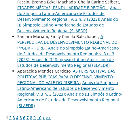
Faccin, Brenda Eckel Machado, Cheila Carine Seibert,
CIDADES MÉDIAS, PENDULARIDADE E REGIÃO:
,
Anais
do Simpósio Latino-Americano de Estudos de
Desenvolvimento Regional: v. 3 n. 3 (2023): Anais do
III Simpósio Latino-Americano de Estudos de
Desenvolvimento Regional (SLAEDR)
Samara Mariani, Emily Camila Batschauer,
A
PERSPECTIVA DE DESENVOLVIMENTO REGIONAL DO
PPGDR – FURB
,
Anais do Simpósio Latino-Americano
de Estudos de Desenvolvimento Regional: v. 3 n. 3
(2023): Anais do III Simpósio Latino-Americano de
Estudos de Desenvolvimento Regional (SLAEDR)
Aparecida Mendes Cardoso,
AS PERSPECTIVAS DAS
POLÍTICAS PÚBLICAS PARA O DESENVOLVIMENTO
REGIONAL DO VALE DO RIBEIRA
,
Anais do Simpósio
Latino-Americano de Estudos de Desenvolvimento
Regional: v. 3 n. 3 (2023): Anais do III Simpósio Latino-
Americano de Estudos de Desenvolvimento Regional
(SLAEDR)
1
2
3
4
5
6
7
8
9
10
>
>>