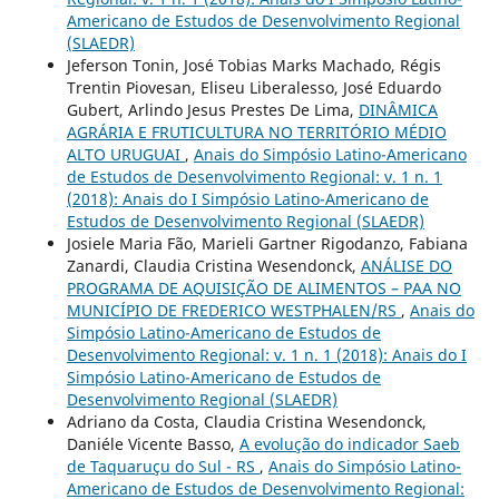
Americano de Estudos de Desenvolvimento Regional
(SLAEDR)
Jeferson Tonin, José Tobias Marks Machado, Régis
Trentin Piovesan, Eliseu Liberalesso, José Eduardo
Gubert, Arlindo Jesus Prestes De Lima,
DINÂMICA
AGRÁRIA E FRUTICULTURA NO TERRITÓRIO MÉDIO
ALTO URUGUAI
,
Anais do Simpósio Latino-Americano
de Estudos de Desenvolvimento Regional: v. 1 n. 1
(2018): Anais do I Simpósio Latino-Americano de
Estudos de Desenvolvimento Regional (SLAEDR)
Josiele Maria Fão, Marieli Gartner Rigodanzo, Fabiana
Zanardi, Claudia Cristina Wesendonck,
ANÁLISE DO
PROGRAMA DE AQUISIÇÃO DE ALIMENTOS – PAA NO
MUNICÍPIO DE FREDERICO WESTPHALEN/RS
,
Anais do
Simpósio Latino-Americano de Estudos de
Desenvolvimento Regional: v. 1 n. 1 (2018): Anais do I
Simpósio Latino-Americano de Estudos de
Desenvolvimento Regional (SLAEDR)
Adriano da Costa, Claudia Cristina Wesendonck,
Daniéle Vicente Basso,
A evolução do indicador Saeb
de Taquaruçu do Sul - RS
,
Anais do Simpósio Latino-
Americano de Estudos de Desenvolvimento Regional: