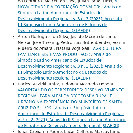
da Fontoura, Maicon da Silva, Julian Israel Lima,
A
NOVA CIDADE E A COCRIAÇÃO DE VALOR:
,
Anais do
Simpósio Latino-Americano de Estudos de
Desenvolvimento Regional: v. 3 n. 3 (2023): Anais do
III Simpósio Latino-Americano de Estudos de
Desenvolvimento Regional (SLAEDR)
Airton Rodrigues da Silva, Jesildo Moura de Lima,
Nelson José Thesing, Pedro Luis Büttenbender, Volmir
Ribeiro do Amaral, Natália Vogt Galli,
AGRICULTURA
FAMILIAR E SISTEMAS PRODUTIVOS:
,
Anais do
Simpósio Latino-Americano de Estudos de
Desenvolvimento Regional: v. 3 n. 3 (2023): Anais do
III Simpósio Latino-Americano de Estudos de
Desenvolvimento Regional (SLAEDR)
Carlos Stavizki Júnior, Cidonea Machado Deponti,
VALORIZANDO OS TERRITÓRIOS: DESENVOLVIMENTO
REGIONAL PARA ALÉM DA DICOTOMIA RURAL E
URBANO NA EXPERIÊNCIA DO MUNICÍPIO DE SANTA
CRUZ DO SUL/RS
,
Anais do Simpósio Latino-
Americano de Estudos de Desenvolvimento Regional:
v. 2 n. 2 (2021): Anais do II Simpósio Latino-Americano
de Estudos de Desenvolvimento Regional (SLAEDR)
Jonas Grejianin Pagno, Lucas Colferai, Marcos Junior