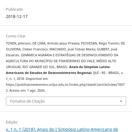
Publicado
2018-12-17
Como Citar
TONIN, Jeferson; DE LIMA, Arlindo Jesus Prestes; PIOVESAN, Régis Trentin; DE
OLIVEIRA, Cleber Francisco; MACHADO, José Tobias Marks; GUBERT, José
Eduardo. DINÂMICA AGRÁRIA E ESTRATÉGIAS DE DESENVOLVIMENTO DA
AGRICULTURA DO MUNICÍPIO DE PINHEIRINHO DO VALE, MÉDIO ALTO
URUGUAI, RIO GRANDE DO SUL, BRASIL.
Anais do Simpósio Latino-
Americano de Estudos de Desenvolvimento Regional
, IJUÍ - RS - BRASIL, v.
1, n. 1, 2018. Disponível em:
https://publicacoeseventos.unijui.edu.br/index.php/slaedr/article/view/1057
2. Acesso em: 7 ago. 2026.
Fomatos de Citação
Edição
v. 1 n. 1 (2018): Anais do I Simpósio Latino-Americano de