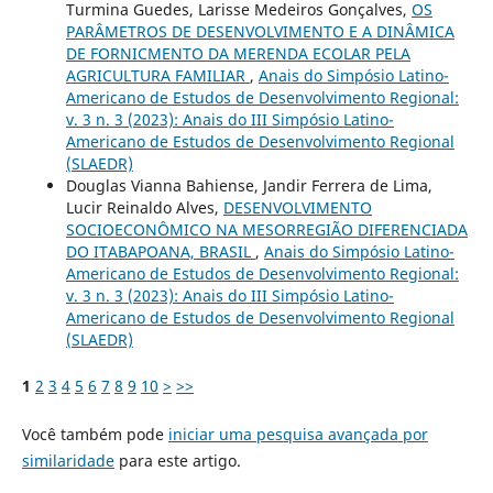
Turmina Guedes, Larisse Medeiros Gonçalves,
OS
PARÂMETROS DE DESENVOLVIMENTO E A DINÂMICA
DE FORNICMENTO DA MERENDA ECOLAR PELA
AGRICULTURA FAMILIAR
,
Anais do Simpósio Latino-
Americano de Estudos de Desenvolvimento Regional:
v. 3 n. 3 (2023): Anais do III Simpósio Latino-
Americano de Estudos de Desenvolvimento Regional
(SLAEDR)
Douglas Vianna Bahiense, Jandir Ferrera de Lima,
Lucir Reinaldo Alves,
DESENVOLVIMENTO
SOCIOECONÔMICO NA MESORREGIÃO DIFERENCIADA
DO ITABAPOANA, BRASIL
,
Anais do Simpósio Latino-
Americano de Estudos de Desenvolvimento Regional:
v. 3 n. 3 (2023): Anais do III Simpósio Latino-
Americano de Estudos de Desenvolvimento Regional
(SLAEDR)
1
2
3
4
5
6
7
8
9
10
>
>>
Você também pode
iniciar uma pesquisa avançada por
similaridade
para este artigo.