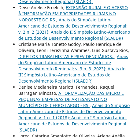
Desenvolvimento Regional (SLAEDR)
Deise Anelise Froelich,
EXTENSÃO RURAL E O ACESSO
À INFORMAÇÃO EM PROPRIEDADES RURAIS NO
NOROESTE DO RS
,
Anais do Simpósio Latino-
Americano de Estudos de Desenvolvimento Regional:
v. 2 n. 2 (2021): Anais do II Simpósio Latino-Americano
de Estudos de Desenvolvimento Regional (SLAEDR)
Cristiane Maria Tonetto Godoy, Paulo Henrique de
Oliveira, Leoni Terezinha Wammes, Luís Gustavo Rios,
DIREITOS TRABALHISTAS E PREVIDENCIÁRIOS:
,
Anais
do Simpósio Latino-Americano de Estudos de
Desenvolvimento Regional: v. 3 n. 3 (2023): Anais do
III Simpósio Latino-Americano de Estudos de
Desenvolvimento Regional (SLAEDR)
Denise Medianeira Mariotti Fernandes, Raquel
Barragan Minosso,
A FORMALIZAÇÃO DAS MICRO E
PEQUENAS EMPRESAS DE ARTESANATO NO
MUNICÍPIO DE CERRO LARGO - RS
,
Anais do Simpósio
Latino-Americano de Estudos de Desenvolvimento
Regional: v. 1 n. 1 (2018): Anais do I Simpósio Latino-
Americano de Estudos de Desenvolvimento Regional
(SLAEDR)
Loreci Catarina Smaniotto de Oliveira, Arlene Anélia