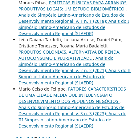
Moraes Ribas,
POLÍTICAS PÚBLICAS PARA ARRANJOS
PRODUTIVOS LOCAIS: UM ESTUDO BIBLIOMÉTRICO
,
Anais do Simpósio Latino-Americano de Estudos de
Desenvolvimento Regional: v. 1 n. 1 (2018): Anais do I
Simpósio Latino-Americano de Estudos de
Desenvolvimento Regional (SLAEDR)
Leila Daiana Tardetti, Luciana Artuso, Daniel Paim,
Cristiane Tonezzer, Rosana Maria Badalotti,
PRODUTOS COLONIAIS, ALTERNATIVA DE RENDA,
AUTOCONSUMO E PLURIATIVIDADE
,
Anais do
Simpósio Latino-Americano de Estudos de
Desenvolvimento Regional: v. 2 n. 2 (2021): Anais do II
Simpósio Latino-Americano de Estudos de
Desenvolvimento Regional (SLAEDR)
Mario Celso de Felippe,
FATORES CARACTERISTICOS
DE UMA CIDADE MÉDIA QUE INFLUENCIAM O
DESENVOLVIMENTO DOS PEQUENOS NEGÓCIOS
,
Anais do Simpósio Latino-Americano de Estudos de
Desenvolvimento Regional: v. 3 n. 3 (2023): Anais do
III Simpósio Latino-Americano de Estudos de
Desenvolvimento Regional (SLAEDR)