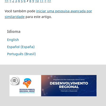
<<
<
2
3
4
5
6
7
8
9
10
11
>
>>
Você também pode
iniciar uma pesquisa avançada por
similaridade
para este artigo.
Idioma
English
Español (España)
Português (Brasil)