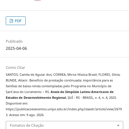
PDF
Publicado
2025-04-06
Como Citar
SANTOS, Camila de Aguiar dos; CORREA, Mirna Yéssica Brasil; FLORES, Silvia;
BUNDE, Altacir. Benefício de prestação continuada: importância para as
famílias de baixa renda contempladas pelo Programa no Município de
Sant’ana do Livramento – RS.
Anais do Simpósio Latino-Americano de
Estudos de Desenvolvimento Regional
, IJUÍ - RS - BRASIL, v. 4, n. 4, 2025.
Disponível em:
https://publicacoeseventos.unijui.edu.br/index.php/slaedr/article/view/2679
3. Acesso em: 9 ago. 2026.
Fomatos de Citação