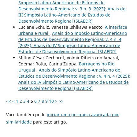
Simpósio Latino-Americano de Estudos de
Desenvolvimento Regional: v. 3 n. 3 (2023): Anais do
III Simpósio Latino-Americano de Estudos de
Desenvolvimento Regional (SLAEDR)
Luciane Schulz, Vanessa Ishikawa Rasoto,
A interface
urbana e rural
,
Anais do Simpósio Latino-Americano
de Estudos de Desenvolvimento Regional: v. 4 n. 4
(2025): Anais do IV Simpósio Latino-Americano de
Estudos de Desenvolvimento Regional (SLAEDR)
Milton César Gerhardt, Volmir Ribeiro do Amaral,
Edemar Rotta, Carina Zuppa,
Barragens no Rio
Uruguai
,
Anais do Simpósio Latino-Americano de
Estudos de Desenvolvimento Regional: v. 4 n. 4 (2025):
Anais do IV Simpósio Latino-Americano de Estudos de
Desenvolvimento Regional (SLAEDR)
<<
<
1
2
3
4
5
6
7
8
9
10
>
>>
Você também pode
iniciar uma pesquisa avançada por
similaridade
para este artigo.