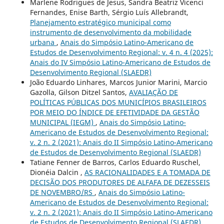
Marlene Rodrigues de Jesus, Sandra Beatriz Vicenci
Fernandes, Enise Barth, Sérgio Luís Allebrandt,
Planejamento estratégico municipal como
instrumento de desenvolvimento da mobilidade
urbana
,
Anais do Simpósio Latino-Americano de
Estudos de Desenvolvimento Regional: v. 4 n. 4 (2025):
Anais do IV Simpósio Latino-Americano de Estudos de
Desenvolvimento Regional (SLAEDR)
João Eduardo Linhares, Marcos Junior Marini, Marcio
Gazolla, Gilson Ditzel Santos,
AVALIAÇÃO DE
POLÍTICAS PÚBLICAS DOS MUNICÍPIOS BRASILEIROS
POR MEIO DO ÍNDICE DE EFETIVIDADE DA GESTÃO
MUNICIPAL (IEGM)
,
Anais do Simpósio Latino-
Americano de Estudos de Desenvolvimento Regional:
v. 2 n. 2 (2021): Anais do II Simpósio Latino-Americano
de Estudos de Desenvolvimento Regional (SLAEDR)
Tatiane Fenner de Barros, Carlos Eduardo Ruschel,
Dionéia Dalcin ,
AS RACIONALIDADES E A TOMADA DE
DECISÃO DOS PRODUTORES DE ALFAFA DE DEZESSEIS
DE NOVEMBRO/RS
,
Anais do Simpósio Latino-
Americano de Estudos de Desenvolvimento Regional:
v. 2 n. 2 (2021): Anais do II Simpósio Latino-Americano
de Estudos de Desenvolvimento Regional (SLAEDR)