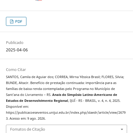
PDF
Publicado
2025-04-06
Como Citar
SANTOS, Camila de Aguiar dos; CORREA, Mirna Yéssica Brasil; FLORES, Silvia;
BUNDE, Altacir. Benefício de prestação continuada: importância para as
famílias de baixa renda contempladas pelo Programa no Município de
Sant’ana do Livramento – RS.
Anais do Simpósio Latino-Americano de
Estudos de Desenvolvimento Regional
, IJUÍ - RS - BRASIL, v. 4, n. 4, 2025.
Disponível em:
https://publicacoeseventos.unijui.edu.br/index.php/slaedr/article/view/2679
3. Acesso em: 9 ago. 2026.
Fomatos de Citação