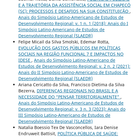
E A TRAJETÓRIA DA ASSISTÊNCIA SOCIAL EM CHAPECÓ
(SC): PROCESSOS E DESAFIOS NA SUA CONSTITUIÇÃO
,
Anais do Simpósio Latino-Americano de Estudos de
Desenvolvimento Regional: v. 1 n. 1 (2018): Anais do I
Simpósio Latino-Americano de Estudos de
Desenvolvimento Regional (SLAEDR)
Felipe Micail da Silva Smolski, Edemar Rotta,
EVOLUÇÃO DOS GASTOS PÚBLICOS EM POLÍTICAS
SOCIAIS NA REGIÃO FUNCIONAL 7 E IMPACTOS NO
IDESE
,
Anais do Simpósio Latino-Americano de
Estudos de Desenvolvimento Regional: v. 2 n. 2 (2021):
Anais do II Simpósio Latino-Americano de Estudos de
Desenvolvimento Regional (SLAEDR)
Ariana Cericatto da Silva, Francisco Dietima da Silva
Bezerra,
DIFERENÇAS REGIONAIS NO BRASIL E A
NECESSIDADE DO “PENSAR TERRITORIALMENTE”
,
Anais do Simpósio Latino-Americano de Estudos de
Desenvolvimento Regional: v. 3 n. 3 (2023): Anais do
III Simpósio Latino-Americano de Estudos de
Desenvolvimento Regional (SLAEDR)
Natalia Boessio Tex De Vasconcellos, Iara Denise
Endruweit Battisit,
POLÍTICA PÚBLICA DE SAÚDE: