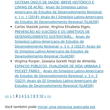
SISTEMA ÚNICO DE SAÚDE- BREVE HISTÓRICO E
LINHAS DE AÇÃO
,
Anais do Simpósio Latino-
Americano de Estudos de Desenvolvimento Regional:
v. 1 n. 1 (2018): Anais do I Simpósio Latino-Americano
de Estudos de Desenvolvimento Regional (SLAEDR)
Carlos Stavizki Junior, Virgínia Elisabeta Etges,
PREVENÇÃO AO SUICÍDIO E OS OBJETIVOS DE
DESENVOLVIMENTO SUSTENTÁVEL:
,
Anais do
Simpósio Latino-Americano de Estudos de
Desenvolvimento Regional: v. 3 n. 3 (2023): Anais do
III Simpósio Latino-Americano de Estudos de
Desenvolvimento Regional (SLAEDR)
Virgínia Purper, Giovana Goretti Feijó de Almeida,
ESPAÇOS PÚBLICOS, QUALIDADE DE VIDA URBANA E
POCKET PARKS:
,
Anais do Simpósio Latino-Americano
de Estudos de Desenvolvimento Regional: v. 3 n. 3
(2023): Anais do III Simpósio Latino-Americano de
Estudos de Desenvolvimento Regional (SLAEDR)
<<
<
1
2
3
4
5
6
7
8
9
10
>
>>
Você também pode
iniciar uma pesquisa avançada por