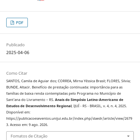
PDF
Publicado
2025-04-06
Como Citar
SANTOS, Camila de Aguiar dos; CORREA, Mirna Yéssica Brasil; FLORES, Silvia;
BUNDE, Altacir. Benefício de prestação continuada: importância para as
famílias de baixa renda contempladas pelo Programa no Município de
Sant’ana do Livramento – RS.
Anais do Simpósio Latino-Americano de
Estudos de Desenvolvimento Regional
, IJUÍ - RS - BRASIL, v. 4, n. 4, 2025.
Disponível em:
https://publicacoeseventos.unijui.edu.br/index.php/slaedr/article/view/2679
3. Acesso em: 9 ago. 2026.
Fomatos de Citação