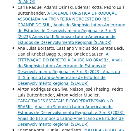
(SLAEDR)
Carla Raquel Adams Osinski, Edemar Rotta, Pedro Luís
Büttenbender,
ATIVIDADE TURÍSTICA E PRODUÇÃO
ASSOCIADA NA FRONTEIRA NOROESTE DO RIO
GRANDE DO SUL
,
Anais do Simpósio Latino-Americano
de Estudos de Desenvolvimento Regional: v. 3 n. 3
(2023): Anais do III Simpósio Latino-Americano de
Estudos de Desenvolvimento Regional (SLAEDR)
Ana Luisa Borsatto, Cassiano Vinícius dos Santos Beck,
Daniel Knebel Baggio, Jorge Oneide Sausen,
A
EFETIVAÇÃO DO DIREITO À SAÚDE NO BRASIL:
,
Anais
do Simpósio Latino-Americano de Estudos de
Desenvolvimento Regional: v. 3 n. 3 (2023): Anais do
III Simpósio Latino-Americano de Estudos de
Desenvolvimento Regional (SLAEDR)
Airton Rodrigues da Silva, Nelson José Thesing, Pedro
Luis Buttenbender, Airton Adelar Mueller,
CAPACIDADES ESTATAIS E COOPERATIVISMO NO
BRASIL
,
Anais do Simpósio Latino-Americano de
Estudos de Desenvolvimento Regional: v. 3 n. 3 (2023):
Anais do III Simpósio Latino-Americano de Estudos de
Desenvolvimento Regional (SLAEDR)
Edemar Rotta, Dunia Comerlatto,
POLÍTICAS PÚBLICAS