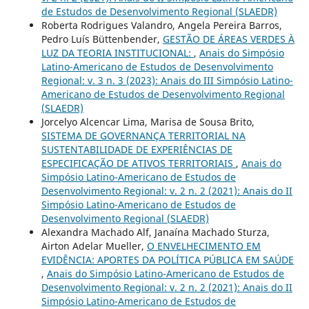
de Estudos de Desenvolvimento Regional (SLAEDR)
Roberta Rodrigues Valandro, Angela Pereira Barros,
Pedro Luís Büttenbender,
GESTÃO DE ÁREAS VERDES À
LUZ DA TEORIA INSTITUCIONAL:
,
Anais do Simpósio
Latino-Americano de Estudos de Desenvolvimento
Regional: v. 3 n. 3 (2023): Anais do III Simpósio Latino-
Americano de Estudos de Desenvolvimento Regional
(SLAEDR)
Jorcelyo Alcencar Lima, Marisa de Sousa Brito,
SISTEMA DE GOVERNANÇA TERRITORIAL NA
SUSTENTABILIDADE DE EXPERIÊNCIAS DE
ESPECIFICAÇÃO DE ATIVOS TERRITORIAIS
,
Anais do
Simpósio Latino-Americano de Estudos de
Desenvolvimento Regional: v. 2 n. 2 (2021): Anais do II
Simpósio Latino-Americano de Estudos de
Desenvolvimento Regional (SLAEDR)
Alexandra Machado Alf, Janaína Machado Sturza,
Airton Adelar Mueller,
O ENVELHECIMENTO EM
EVIDÊNCIA: APORTES DA POLÍTICA PÚBLICA EM SAÚDE
,
Anais do Simpósio Latino-Americano de Estudos de
Desenvolvimento Regional: v. 2 n. 2 (2021): Anais do II
Simpósio Latino-Americano de Estudos de