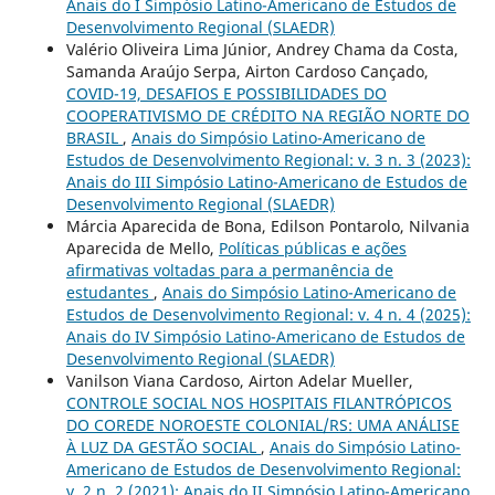
Anais do I Simpósio Latino-Americano de Estudos de
Desenvolvimento Regional (SLAEDR)
Valério Oliveira Lima Júnior, Andrey Chama da Costa,
Samanda Araújo Serpa, Airton Cardoso Cançado,
COVID-19, DESAFIOS E POSSIBILIDADES DO
COOPERATIVISMO DE CRÉDITO NA REGIÃO NORTE DO
BRASIL
,
Anais do Simpósio Latino-Americano de
Estudos de Desenvolvimento Regional: v. 3 n. 3 (2023):
Anais do III Simpósio Latino-Americano de Estudos de
Desenvolvimento Regional (SLAEDR)
Márcia Aparecida de Bona, Edilson Pontarolo, Nilvania
Aparecida de Mello,
Políticas públicas e ações
afirmativas voltadas para a permanência de
estudantes
,
Anais do Simpósio Latino-Americano de
Estudos de Desenvolvimento Regional: v. 4 n. 4 (2025):
Anais do IV Simpósio Latino-Americano de Estudos de
Desenvolvimento Regional (SLAEDR)
Vanilson Viana Cardoso, Airton Adelar Mueller,
CONTROLE SOCIAL NOS HOSPITAIS FILANTRÓPICOS
DO COREDE NOROESTE COLONIAL/RS: UMA ANÁLISE
À LUZ DA GESTÃO SOCIAL
,
Anais do Simpósio Latino-
Americano de Estudos de Desenvolvimento Regional:
v. 2 n. 2 (2021): Anais do II Simpósio Latino-Americano