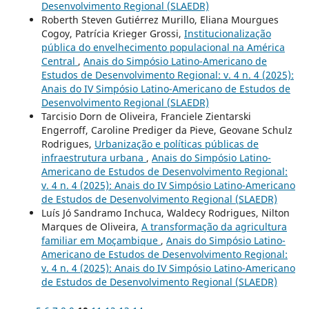
Desenvolvimento Regional (SLAEDR)
Roberth Steven Gutiérrez Murillo, Eliana Mourgues
Cogoy, Patrícia Krieger Grossi,
Institucionalização
pública do envelhecimento populacional na América
Central
,
Anais do Simpósio Latino-Americano de
Estudos de Desenvolvimento Regional: v. 4 n. 4 (2025):
Anais do IV Simpósio Latino-Americano de Estudos de
Desenvolvimento Regional (SLAEDR)
Tarcisio Dorn de Oliveira, Franciele Zientarski
Engerroff, Caroline Prediger da Pieve, Geovane Schulz
Rodrigues,
Urbanização e políticas públicas de
infraestrutura urbana
,
Anais do Simpósio Latino-
Americano de Estudos de Desenvolvimento Regional:
v. 4 n. 4 (2025): Anais do IV Simpósio Latino-Americano
de Estudos de Desenvolvimento Regional (SLAEDR)
Luís Jó Sandramo Inchuca, Waldecy Rodrigues, Nilton
Marques de Oliveira,
A transformação da agricultura
familiar em Moçambique
,
Anais do Simpósio Latino-
Americano de Estudos de Desenvolvimento Regional:
v. 4 n. 4 (2025): Anais do IV Simpósio Latino-Americano
de Estudos de Desenvolvimento Regional (SLAEDR)