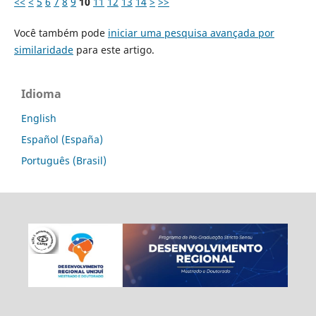
<<
<
5
6
7
8
9
10
11
12
13
14
>
>>
Você também pode
iniciar uma pesquisa avançada por
similaridade
para este artigo.
Idioma
English
Español (España)
Português (Brasil)