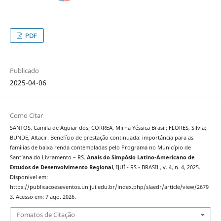
PDF
Publicado
2025-04-06
Como Citar
SANTOS, Camila de Aguiar dos; CORREA, Mirna Yéssica Brasil; FLORES, Silvia;
BUNDE, Altacir. Benefício de prestação continuada: importância para as
famílias de baixa renda contempladas pelo Programa no Município de
Sant’ana do Livramento – RS.
Anais do Simpósio Latino-Americano de
Estudos de Desenvolvimento Regional
, IJUÍ - RS - BRASIL, v. 4, n. 4, 2025.
Disponível em:
https://publicacoeseventos.unijui.edu.br/index.php/slaedr/article/view/2679
3. Acesso em: 7 ago. 2026.
Fomatos de Citação