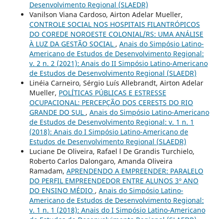
Desenvolvimento Regional (SLAEDR)
Vanilson Viana Cardoso, Airton Adelar Mueller,
CONTROLE SOCIAL NOS HOSPITAIS FILANTRÓPICOS
DO COREDE NOROESTE COLONIAL/RS: UMA ANÁLISE
À LUZ DA GESTÃO SOCIAL
,
Anais do Simpósio Latino-
Americano de Estudos de Desenvolvimento Regional:
v. 2 n. 2 (2021): Anais do II Simpósio Latino-Americano
de Estudos de Desenvolvimento Regional (SLAEDR)
Linéia Carneiro, Sérgio Luís Allebrandt, Airton Adelar
Mueller,
POLÍTICAS PÚBLICAS E ESTRESSE
OCUPACIONAL: PERCEPÇÃO DOS CERESTS DO RIO
GRANDE DO SUL
,
Anais do Simpósio Latino-Americano
de Estudos de Desenvolvimento Regional: v. 1 n. 1
(2018): Anais do I Simpósio Latino-Americano de
Estudos de Desenvolvimento Regional (SLAEDR)
Luciane De Oliveira, Rafael l De Grandis Turchielo,
Roberto Carlos Dalongaro, Amanda Oliveira
Ramadam,
APRENDENDO A EMPREENDER: PARALELO
DO PERFIL EMPREENDEDOR ENTRE ALUNOS 3º ANO
DO ENSINO MÉDIO
,
Anais do Simpósio Latino-
Americano de Estudos de Desenvolvimento Regional:
v. 1 n. 1 (2018): Anais do I Simpósio Latino-Americano