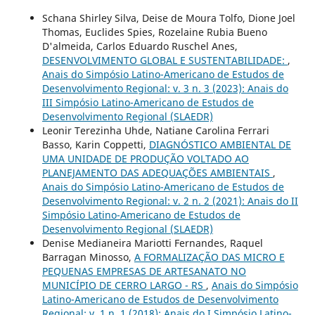
Schana Shirley Silva, Deise de Moura Tolfo, Dione Joel
Thomas, Euclides Spies, Rozelaine Rubia Bueno
D'almeida, Carlos Eduardo Ruschel Anes,
DESENVOLVIMENTO GLOBAL E SUSTENTABILIDADE:
,
Anais do Simpósio Latino-Americano de Estudos de
Desenvolvimento Regional: v. 3 n. 3 (2023): Anais do
III Simpósio Latino-Americano de Estudos de
Desenvolvimento Regional (SLAEDR)
Leonir Terezinha Uhde, Natiane Carolina Ferrari
Basso, Karin Coppetti,
DIAGNÓSTICO AMBIENTAL DE
UMA UNIDADE DE PRODUÇÃO VOLTADO AO
PLANEJAMENTO DAS ADEQUAÇÕES AMBIENTAIS
,
Anais do Simpósio Latino-Americano de Estudos de
Desenvolvimento Regional: v. 2 n. 2 (2021): Anais do II
Simpósio Latino-Americano de Estudos de
Desenvolvimento Regional (SLAEDR)
Denise Medianeira Mariotti Fernandes, Raquel
Barragan Minosso,
A FORMALIZAÇÃO DAS MICRO E
PEQUENAS EMPRESAS DE ARTESANATO NO
MUNICÍPIO DE CERRO LARGO - RS
,
Anais do Simpósio
Latino-Americano de Estudos de Desenvolvimento
Regional: v. 1 n. 1 (2018): Anais do I Simpósio Latino-