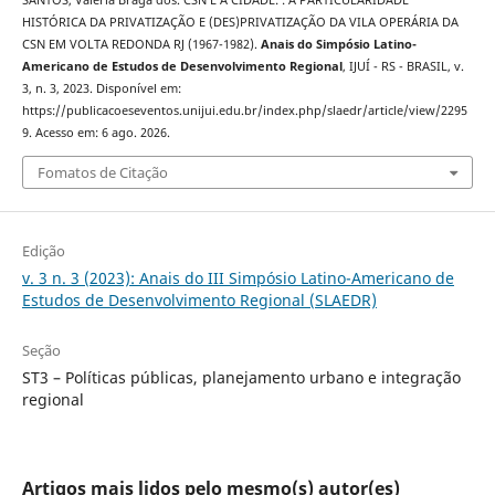
SANTOS, Valéria Braga dos. CSN E A CIDADE: : A PARTICULARIDADE
HISTÓRICA DA PRIVATIZAÇÃO E (DES)PRIVATIZAÇÃO DA VILA OPERÁRIA DA
CSN EM VOLTA REDONDA RJ (1967-1982).
Anais do Simpósio Latino-
Americano de Estudos de Desenvolvimento Regional
, IJUÍ - RS - BRASIL, v.
3, n. 3, 2023. Disponível em:
https://publicacoeseventos.unijui.edu.br/index.php/slaedr/article/view/2295
9. Acesso em: 6 ago. 2026.
Fomatos de Citação
Edição
v. 3 n. 3 (2023): Anais do III Simpósio Latino-Americano de
Estudos de Desenvolvimento Regional (SLAEDR)
Seção
ST3 – Políticas públicas, planejamento urbano e integração
regional
Artigos mais lidos pelo mesmo(s) autor(es)