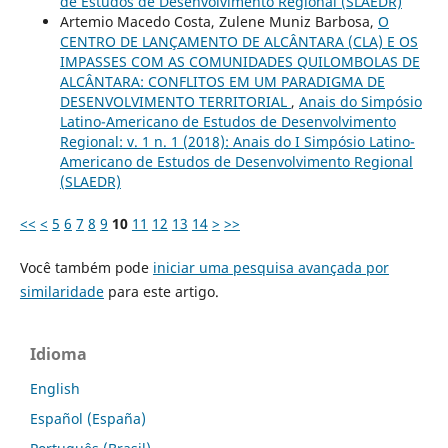
de Estudos de Desenvolvimento Regional (SLAEDR)
Artemio Macedo Costa, Zulene Muniz Barbosa,
O
CENTRO DE LANÇAMENTO DE ALCÂNTARA (CLA) E OS
IMPASSES COM AS COMUNIDADES QUILOMBOLAS DE
ALCÂNTARA: CONFLITOS EM UM PARADIGMA DE
DESENVOLVIMENTO TERRITORIAL
,
Anais do Simpósio
Latino-Americano de Estudos de Desenvolvimento
Regional: v. 1 n. 1 (2018): Anais do I Simpósio Latino-
Americano de Estudos de Desenvolvimento Regional
(SLAEDR)
<<
<
5
6
7
8
9
10
11
12
13
14
>
>>
Você também pode
iniciar uma pesquisa avançada por
similaridade
para este artigo.
Idioma
English
Español (España)