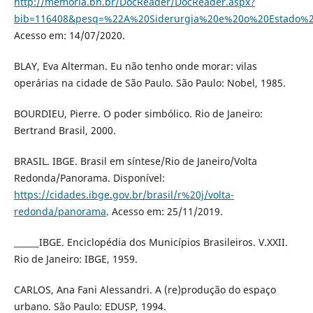
http://memoria.bn.br/DocReader/DocReader.aspx?
bib=116408&pesq=%22A%20Siderurgia%20e%20o%20Estado%2
Acesso em: 14/07/2020.
BLAY, Eva Alterman. Eu não tenho onde morar: vilas
operárias na cidade de São Paulo. São Paulo: Nobel, 1985.
BOURDIEU, Pierre. O poder simbólico. Rio de Janeiro:
Bertrand Brasil, 2000.
BRASIL. IBGE. Brasil em síntese/Rio de Janeiro/Volta
Redonda/Panorama. Disponível:
https://cidades.ibge.gov.br/brasil/r%20j/volta-
redonda/panorama
. Acesso em: 25/11/2019.
______IBGE. Enciclopédia dos Municípios Brasileiros. V.XXII.
Rio de Janeiro: IBGE, 1959.
CARLOS, Ana Fani Alessandri. A (re)produção do espaço
urbano. São Paulo: EDUSP, 1994.