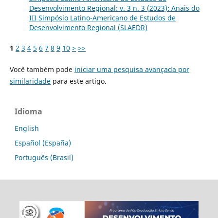
Desenvolvimento Regional: v. 3 n. 3 (2023): Anais do
III Simpósio Latino-Americano de Estudos de
Desenvolvimento Regional (SLAEDR)
1
2
3
4
5
6
7
8
9
10
>
>>
Você também pode
iniciar uma pesquisa avançada por
similaridade
para este artigo.
Idioma
English
Español (España)
Português (Brasil)