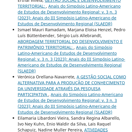
Erthal Villela,
GESTÃO SOCIAL E DESENVOLVIMENTO
TERRITORIAL:
,
Anais do Simpósio Latino-Americano
de Estudos de Desenvolvimento Regional: v. 3 n. 3
(2023): Anais do III Simpósio Latino-Americano de
Estudos de Desenvolvimento Regional (SLAEDR)
Ismael Mauri Ramadam, Marjana Eloisa Henzel, Pedro
Luís Büttenbender, Sérgio Luís Allebrandt,
ABORDAGEM TERRITORIAL DO DESENVOLVIMENTO E
PATRIMÔNIO TERRITORIAL:
,
Anais do Simpósio
Latino-Americano de Estudos de Desenvolvimento
Regional: v. 3 n. 3 (2023): Anais do III Simpósio Latino-
Americano de Estudos de Desenvolvimento Regional
(SLAEDR)
Verónica Orellana-Navarrete,
A GESTÃO SOCIAL COMO
ALTERNATIVA PARA A PRODUÇÃO DE CONHECIMENTO
DA UNIVERSIDADE ATRAVÉS DA PESQUISA
PARTICIPATIVA
,
Anais do Simpósio Latino-Americano
de Estudos de Desenvolvimento Regional: v. 3 n. 3
(2023): Anais do III Simpósio Latino-Americano de
Estudos de Desenvolvimento Regional (SLAEDR)
Eilamaria Libardoni Vieira, Sandra Regina Albarello,
Ivo Ney Kuhn, Enio Waldir da Silva, Lais Raquel
Schapuiz, Nadine Muller Pereira,
ATIVIDADES