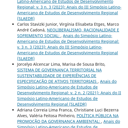
Latino-Americano de Estudos de Desenvolvimento
Regional: v. 3 n. 3 (2023): Anais do III Simpósio Latino-
Americano de Estudos de Desenvolvimento Regional
(SLAEDR)
Carlos Stavizki Junior, Virgínia Elisabeta Etges, Marco
André Cadoná,
NEOLIBERALISMO, RACIONALIDADE E
SOFRIMENTO SOCIAL:
,
Anais do Simpósio Latino-
Americano de Estudos de Desenvolvimento Regional:
v. 3 n. 3 (2023): Anais do III Simpósio Latino-
Americano de Estudos de Desenvolvimento Regional
(SLAEDR)
Jorcelyo Alcencar Lima, Marisa de Sousa Brito,
SISTEMA DE GOVERNANÇA TERRITORIAL NA
SUSTENTABILIDADE DE EXPERIÊNCIAS DE
ESPECIFICAÇÃO DE ATIVOS TERRITORIAIS
,
Anais do
Simpósio Latino-Americano de Estudos de
Desenvolvimento Regional: v. 2 n. 2 (2021): Anais do II
Simpósio Latino-Americano de Estudos de
Desenvolvimento Regional (SLAEDR)
Adriana Correia Lima Franca, Christiane Luci Bezerra
Alves, Valéria Feitosa Pinheiro,
POLÍTICA PÚBLICA NA
PROMOÇÃO DA GOVERNANÇA AMBIENTAL:
,
Anais do
Simpósio Latino-Americano de Estudos de