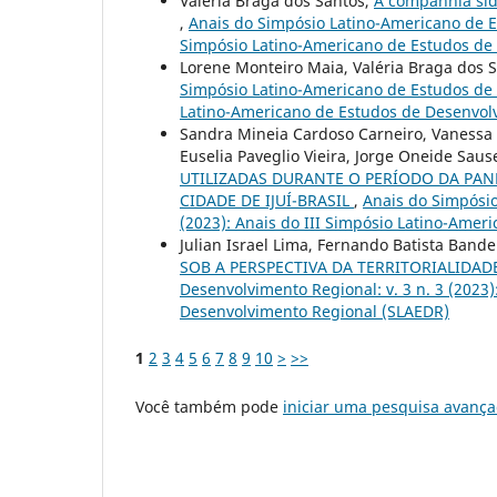
Valéria Braga dos Santos,
A companhia sid
,
Anais do Simpósio Latino-Americano de Es
Simpósio Latino-Americano de Estudos de
Lorene Monteiro Maia, Valéria Braga dos 
Simpósio Latino-Americano de Estudos de D
Latino-Americano de Estudos de Desenvol
Sandra Mineia Cardoso Carneiro, Vanessa 
Euselia Paveglio Vieira, Jorge Oneide Saus
UTILIZADAS DURANTE O PERÍODO DA PAN
CIDADE DE IJUÍ-BRASIL
,
Anais do Simpósio
(2023): Anais do III Simpósio Latino-Ame
Julian Israel Lima, Fernando Batista Bandei
SOB A PERSPECTIVA DA TERRITORIALIDA
Desenvolvimento Regional: v. 3 n. 3 (2023
Desenvolvimento Regional (SLAEDR)
1
2
3
4
5
6
7
8
9
10
>
>>
Você também pode
iniciar uma pesquisa avança