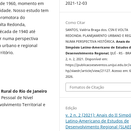
2021-12-03
a de 1960, momento em
cidade. Nosso estudo tem
promotora do
Como Citar
olta Redonda,
SANTOS, Valéria Braga dos. CSN E VOLTA
écada de 1940 até
REDONDA: PLANEJAMENTO URBANO E RE
r numa perspectiva
NUMA PERSPECTIVA HISTÓRICA.
Anais do
o urbano e regional
Simpósio Latino-Americano de Estudos 
ritório.
Desenvolvimento Regional
, IJUÍ - RS - BR
2, n. 2, 2021. Disponível em:
https://publicacoeseventos.unijui.edu.br/
hp/slaedr/article/view/21127. Acesso em: 6
2026.
Fomatos de Citação
Rural do Rio de Janeiro
Pessoal de Nível
olvimento Territorial e
Edição
v. 2 n. 2 (2021): Anais do II Simpó
Latino-Americano de Estudos de
Desenvolvimento Regional (SLAE