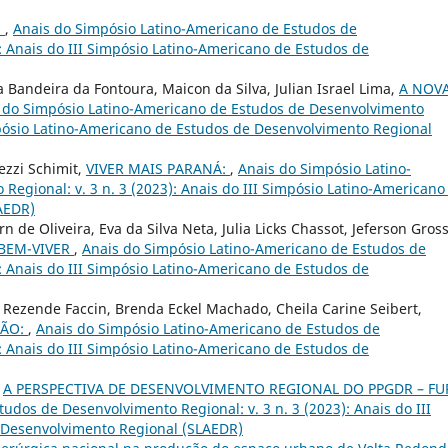
:
,
Anais do Simpósio Latino-Americano de Estudos de
): Anais do III Simpósio Latino-Americano de Estudos de
a Bandeira da Fontoura, Maicon da Silva, Julian Israel Lima,
A NOV
 do Simpósio Latino-Americano de Estudos de Desenvolvimento
Simpósio Latino-Americano de Estudos de Desenvolvimento Regional
ezzi Schimit,
VIVER MAIS PARANÁ:
,
Anais do Simpósio Latino-
egional: v. 3 n. 3 (2023): Anais do III Simpósio Latino-Americano
AEDR)
n de Oliveira, Eva da Silva Neta, Julia Licks Chassot, Jeferson Gros
BEM-VIVER
,
Anais do Simpósio Latino-Americano de Estudos de
): Anais do III Simpósio Latino-Americano de Estudos de
a Rezende Faccin, Brenda Eckel Machado, Cheila Carine Seibert,
IÃO:
,
Anais do Simpósio Latino-Americano de Estudos de
): Anais do III Simpósio Latino-Americano de Estudos de
,
A PERSPECTIVA DE DESENVOLVIMENTO REGIONAL DO PPGDR – F
udos de Desenvolvimento Regional: v. 3 n. 3 (2023): Anais do III
 Desenvolvimento Regional (SLAEDR)