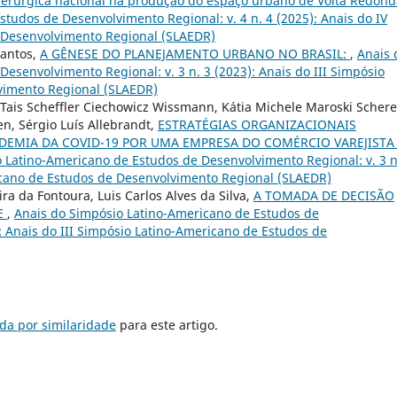
erúrgica nacional na produção do espaço urbano de Volta Redond
tudos de Desenvolvimento Regional: v. 4 n. 4 (2025): Anais do IV
 Desenvolvimento Regional (SLAEDR)
Santos,
A GÊNESE DO PLANEJAMENTO URBANO NO BRASIL:
,
Anais 
esenvolvimento Regional: v. 3 n. 3 (2023): Anais do III Simpósio
vimento Regional (SLAEDR)
Tais Scheffler Ciechowicz Wissmann, Kátia Michele Maroski Schere
en, Sérgio Luís Allebrandt,
ESTRATÉGIAS ORGANIZACIONAIS
DEMIA DA COVID-19 POR UMA EMPRESA DO COMÉRCIO VAREJISTA
 Latino-Americano de Estudos de Desenvolvimento Regional: v. 3 n
ricano de Estudos de Desenvolvimento Regional (SLAEDR)
ra da Fontoura, Luis Carlos Alves da Silva,
A TOMADA DE DECISÃO
DE
,
Anais do Simpósio Latino-Americano de Estudos de
): Anais do III Simpósio Latino-Americano de Estudos de
da por similaridade
para este artigo.