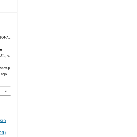
GIONAL
de
ASIL, v.
index.p
 ago.
sio
DR)