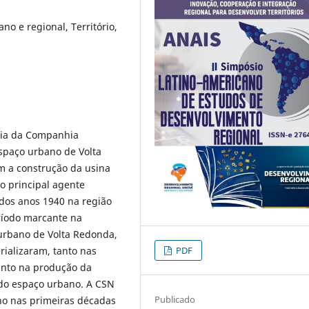
o e regional, Território,
cia da Companhia
spaço urbano de Volta
m a construção da usina
mo principal agente
dos anos 1940 na região
eríodo marcante na
urbano de Volta Redonda,
rializaram, tanto nas
PDF
anto na produção da
 do espaço urbano. A CSN
Publicado
no nas primeiras décadas