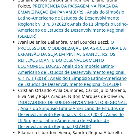
Foleto,
PREFERÊNCIA DA PAISAGEM NA PRAÇA DA
EMANCIPAÇÃO EM PANAMBI/RS
,
Anais do Simpósio
Latino-Americano de Estudos de Desenvolvimento
Regional: v. 3 n. 3 (2023): Anais do III Simpósio Latino-
Americano de Estudos de Desenvolvimento Regional
(SLAEDR)
Ivani Belenice Dallanôra, Meri Lourdes Bezzi,
O
PROCESSO DE MODERNIZAÇÃO DA AGRICULTURA E A
EXPANSÃO DA SOJA EM PINHAL GRANDE, RS: OS
REFLEXOS DIANTE DO DESENVOLVIMENTO
ECONÔMICO LOCAL
,
Anais do Simpósio Latino-
Americano de Estudos de Desenvolvimento Regional:
v. 1 n. 1 (2018): Anais do I Simpósio Latino-Americano
de Estudos de Desenvolvimento Regional (SLAEDR)
Cristian Orlando Avila Quiñones, Carlos Julio Moreno,
Elva Nelly Rojas Araque, Nilton Marques de Oliveira,
INDICADORES DE SUBDESENVOLVIMENTO REGIONAL:
,
Anais do Simpósio Latino-Americano de Estudos de
Desenvolvimento Regional: v. 3 n. 3 (2023): Anais do
III Simpósio Latino-Americano de Estudos de
Desenvolvimento Regional (SLAEDR)
Eilamaria Libardoni Vieira, Sandra Regina Albarello,