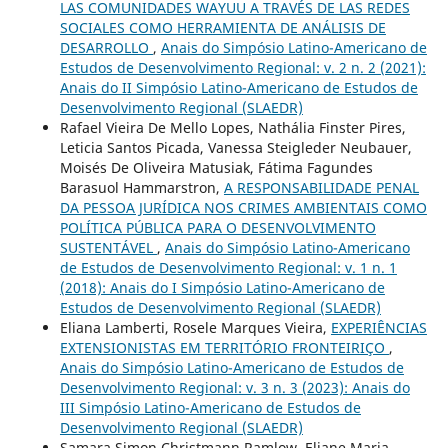
LAS COMUNIDADES WAYUU A TRAVÉS DE LAS REDES
SOCIALES COMO HERRAMIENTA DE ANÁLISIS DE
DESARROLLO
,
Anais do Simpósio Latino-Americano de
Estudos de Desenvolvimento Regional: v. 2 n. 2 (2021):
Anais do II Simpósio Latino-Americano de Estudos de
Desenvolvimento Regional (SLAEDR)
Rafael Vieira De Mello Lopes, Nathália Finster Pires,
Leticia Santos Picada, Vanessa Steigleder Neubauer,
Moisés De Oliveira Matusiak, Fátima Fagundes
Barasuol Hammarstron,
A RESPONSABILIDADE PENAL
DA PESSOA JURÍDICA NOS CRIMES AMBIENTAIS COMO
POLÍTICA PÚBLICA PARA O DESENVOLVIMENTO
SUSTENTÁVEL
,
Anais do Simpósio Latino-Americano
de Estudos de Desenvolvimento Regional: v. 1 n. 1
(2018): Anais do I Simpósio Latino-Americano de
Estudos de Desenvolvimento Regional (SLAEDR)
Eliana Lamberti, Rosele Marques Vieira,
EXPERIÊNCIAS
EXTENSIONISTAS EM TERRITÓRIO FRONTEIRIÇO
,
Anais do Simpósio Latino-Americano de Estudos de
Desenvolvimento Regional: v. 3 n. 3 (2023): Anais do
III Simpósio Latino-Americano de Estudos de
Desenvolvimento Regional (SLAEDR)
Samara Simon Christmann Ramlow, Eliane Maria