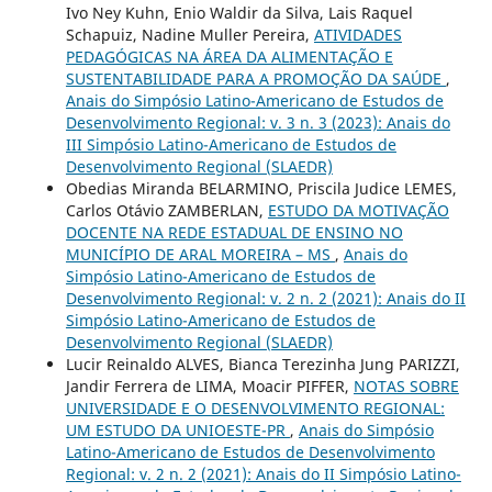
Ivo Ney Kuhn, Enio Waldir da Silva, Lais Raquel
Schapuiz, Nadine Muller Pereira,
ATIVIDADES
PEDAGÓGICAS NA ÁREA DA ALIMENTAÇÃO E
SUSTENTABILIDADE PARA A PROMOÇÃO DA SAÚDE
,
Anais do Simpósio Latino-Americano de Estudos de
Desenvolvimento Regional: v. 3 n. 3 (2023): Anais do
III Simpósio Latino-Americano de Estudos de
Desenvolvimento Regional (SLAEDR)
Obedias Miranda BELARMINO, Priscila Judice LEMES,
Carlos Otávio ZAMBERLAN,
ESTUDO DA MOTIVAÇÃO
DOCENTE NA REDE ESTADUAL DE ENSINO NO
MUNICÍPIO DE ARAL MOREIRA – MS
,
Anais do
Simpósio Latino-Americano de Estudos de
Desenvolvimento Regional: v. 2 n. 2 (2021): Anais do II
Simpósio Latino-Americano de Estudos de
Desenvolvimento Regional (SLAEDR)
Lucir Reinaldo ALVES, Bianca Terezinha Jung PARIZZI,
Jandir Ferrera de LIMA, Moacir PIFFER,
NOTAS SOBRE
UNIVERSIDADE E O DESENVOLVIMENTO REGIONAL:
UM ESTUDO DA UNIOESTE-PR
,
Anais do Simpósio
Latino-Americano de Estudos de Desenvolvimento
Regional: v. 2 n. 2 (2021): Anais do II Simpósio Latino-