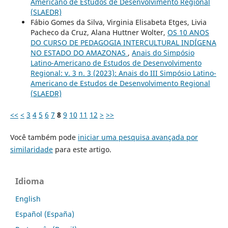
Americano de Estudos de Desenvolvimento Regional
(SLAEDR)
Fábio Gomes da Silva, Virginia Elisabeta Etges, Livia
Pacheco da Cruz, Alana Huttner Wolter,
OS 10 ANOS
DO CURSO DE PEDAGOGIA INTERCULTURAL INDÍGENA
NO ESTADO DO AMAZONAS
,
Anais do Simpósio
Latino-Americano de Estudos de Desenvolvimento
Regional: v. 3 n. 3 (2023): Anais do III Simpósio Latino-
Americano de Estudos de Desenvolvimento Regional
(SLAEDR)
<<
<
3
4
5
6
7
8
9
10
11
12
>
>>
Você também pode
iniciar uma pesquisa avançada por
similaridade
para este artigo.
Idioma
English
Español (España)