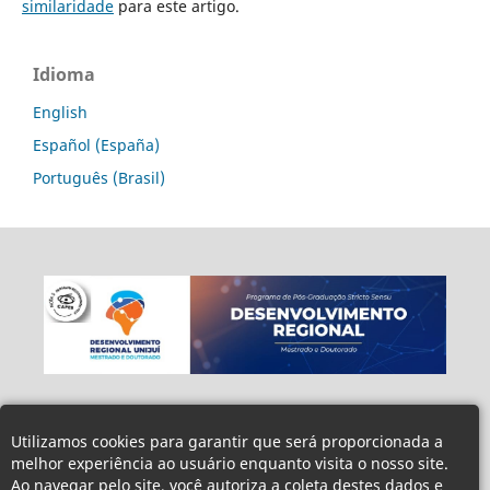
similaridade
para este artigo.
Idioma
English
Español (España)
Português (Brasil)
Utilizamos cookies para garantir que será proporcionada a
melhor experiência ao usuário enquanto visita o nosso site.
Ao navegar pelo site, você autoriza a coleta destes dados e