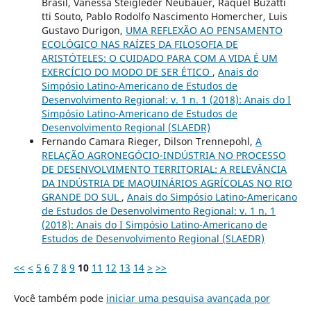
Brasil, Vanessa Steigleder Neubauer, Raquel Buzatti
tti Souto, Pablo Rodolfo Nascimento Homercher, Luis
Gustavo Durigon,
UMA REFLEXÃO AO PENSAMENTO
ECOLÓGICO NAS RAÍZES DA FILOSOFIA DE
ARISTÓTELES: O CUIDADO PARA COM A VIDA É UM
EXERCÍCIO DO MODO DE SER ÉTICO
,
Anais do
Simpósio Latino-Americano de Estudos de
Desenvolvimento Regional: v. 1 n. 1 (2018): Anais do I
Simpósio Latino-Americano de Estudos de
Desenvolvimento Regional (SLAEDR)
Fernando Camara Rieger, Dilson Trennepohl,
A
RELAÇÃO AGRONEGÓCIO-INDÚSTRIA NO PROCESSO
DE DESENVOLVIMENTO TERRITORIAL: A RELEVÂNCIA
DA INDÚSTRIA DE MAQUINÁRIOS AGRÍCOLAS NO RIO
GRANDE DO SUL
,
Anais do Simpósio Latino-Americano
de Estudos de Desenvolvimento Regional: v. 1 n. 1
(2018): Anais do I Simpósio Latino-Americano de
Estudos de Desenvolvimento Regional (SLAEDR)
<<
<
5
6
7
8
9
10
11
12
13
14
>
>>
Você também pode
iniciar uma pesquisa avançada por