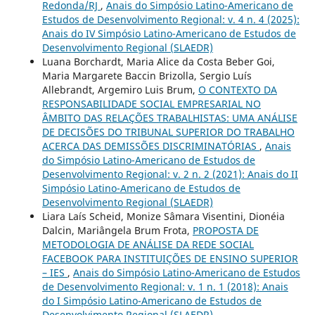
Redonda/RJ
,
Anais do Simpósio Latino-Americano de
Estudos de Desenvolvimento Regional: v. 4 n. 4 (2025):
Anais do IV Simpósio Latino-Americano de Estudos de
Desenvolvimento Regional (SLAEDR)
Luana Borchardt, Maria Alice da Costa Beber Goi,
Maria Margarete Baccin Brizolla, Sergio Luís
Allebrandt, Argemiro Luis Brum,
O CONTEXTO DA
RESPONSABILIDADE SOCIAL EMPRESARIAL NO
ÂMBITO DAS RELAÇÕES TRABALHISTAS: UMA ANÁLISE
DE DECISÕES DO TRIBUNAL SUPERIOR DO TRABALHO
ACERCA DAS DEMISSÕES DISCRIMINATÓRIAS
,
Anais
do Simpósio Latino-Americano de Estudos de
Desenvolvimento Regional: v. 2 n. 2 (2021): Anais do II
Simpósio Latino-Americano de Estudos de
Desenvolvimento Regional (SLAEDR)
Liara Laís Scheid, Monize Sâmara Visentini, Dionéia
Dalcin, Mariângela Brum Frota,
PROPOSTA DE
METODOLOGIA DE ANÁLISE DA REDE SOCIAL
FACEBOOK PARA INSTITUIÇÕES DE ENSINO SUPERIOR
– IES
,
Anais do Simpósio Latino-Americano de Estudos
de Desenvolvimento Regional: v. 1 n. 1 (2018): Anais
do I Simpósio Latino-Americano de Estudos de
Desenvolvimento Regional (SLAEDR)