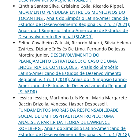
Cínthia Santos Silva, Crislaine Colla, Ricardo Rippel,
MOVIMENTO PENDULAR ENTRE OS MUNICÍPIOS DO
TOCANTINS
,
Anais do Simpósio Latino-Americano de
Estudos de Desenvolvimento Regional: v. 2 n. 2 (2021):
Anais do II Simpósio Latino-Americano de Estudos de
Desenvolvimento Regional (SLAEDR)
Felipe Cavalheiro Zaluski, Ricardo Alberti, Silvia Helena
Zwirtes, Diziane Inês ês De Lima, Fernando De Jesus
Moreira Junior,
DESENVOLVIMENTO DO
PLANEJAMENTO ESTRATÉGICO: O CASO DE UMA
INDÚSTRIA DE CONFECÇÕES
,
Anais do Simpósio
Latino-Americano de Estudos de Desenvolvimento
Regional: v. 1 n. 1 (2018): Anais do I Simpósio Latino-
Americano de Estudos de Desenvolvimento Regional
(SLAEDR)
Jessica Jessica, Martinho Luís Kelm, Maria Margarete
Baccin Brizolla, Vanessa Hasper Desbessell,
FUNDAMENTOS MORAIS DA RESPONSABILIDADE
SOCIAL DE UM HOSPITAL FILANTRÓPICO: UMA
ANÁLISE A PARTIR DA TEORIA DE LAWRENCE
KOHLBERG
,
Anais do Simpósio Latino-Americano de
Estudos de Desenvolvimento Regional: v. 1 n. 1 (2018):