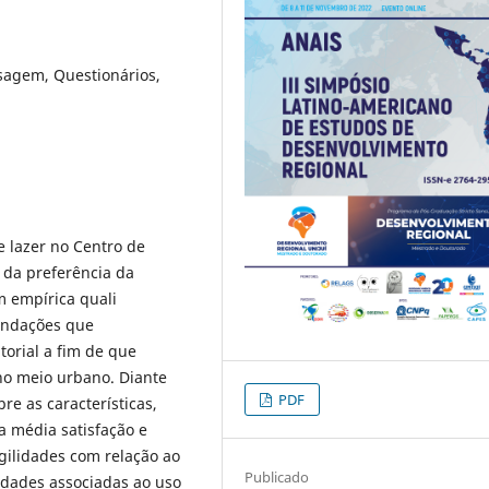
isagem, Questionários,
e lazer no Centro de
 da preferência da
m empírica quali
mendações que
torial a fim de que
no meio urbano. Diante
PDF
re as características,
a média satisfação e
agilidades com relação ao
Publicado
idades associadas ao uso