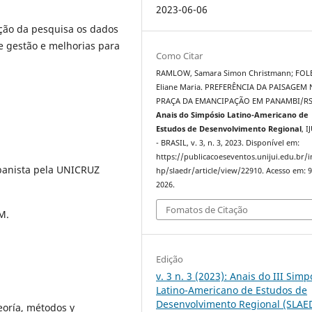
2023-06-06
ação da pesquisa os dados
e gestão e melhorias para
Como Citar
RAMLOW, Samara Simon Christmann; FOL
Eliane Maria. PREFERÊNCIA DA PAISAGEM 
PRAÇA DA EMANCIPAÇÃO EM PANAMBI/RS
Anais do Simpósio Latino-Americano de
Estudos de Desenvolvimento Regional
, I
- BRASIL, v. 3, n. 3, 2023. Disponível em:
https://publicacoeseventos.unijui.edu.br/
banista pela UNICRUZ
hp/slaedr/article/view/22910. Acesso em: 9
2026.
Fomatos de Citação
M.
Edição
v. 3 n. 3 (2023): Anais do III Simp
Latino-Americano de Estudos de
Desenvolvimento Regional (SLAE
eoría, métodos y