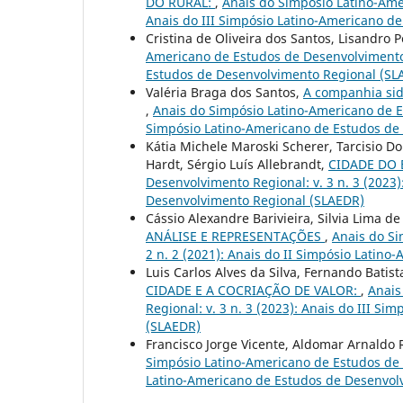
DO RURAL:
,
Anais do Simpósio Latino-Amer
Anais do III Simpósio Latino-Americano d
Cristina de Oliveira dos Santos, Lisandro P
Americano de Estudos de Desenvolvimento R
Estudos de Desenvolvimento Regional (SL
Valéria Braga dos Santos,
A companhia sid
,
Anais do Simpósio Latino-Americano de Es
Simpósio Latino-Americano de Estudos de
Kátia Michele Maroski Scherer, Tarcisio Dor
Hardt, Sérgio Luís Allebrandt,
CIDADE DO 
Desenvolvimento Regional: v. 3 n. 3 (2023
Desenvolvimento Regional (SLAEDR)
Cássio Alexandre Barivieira, Silvia Lima d
ANÁLISE E REPRESENTAÇÕES
,
Anais do Si
2 n. 2 (2021): Anais do II Simpósio Latin
Luis Carlos Alves da Silva, Fernando Batist
CIDADE E A COCRIAÇÃO DE VALOR:
,
Anais
Regional: v. 3 n. 3 (2023): Anais do III 
(SLAEDR)
Francisco Jorge Vicente, Aldomar Arnaldo 
Simpósio Latino-Americano de Estudos de D
Latino-Americano de Estudos de Desenvol