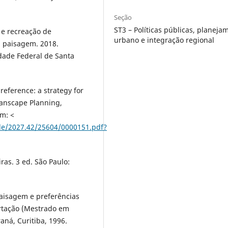
Seção
ST3 – Políticas públicas, planeja
 e recreação de
urbano e integração regional
a paisagem. 2018.
dade Federal de Santa
reference: a strategy for
Lanscape Planning,
em: <
le/2027.42/25604/0000151.pdf?
ras. 3 ed. São Paulo:
aisagem e preferências
ertação (Mestrado em
aná, Curitiba, 1996.