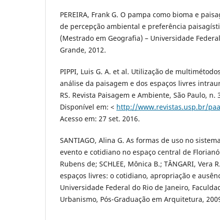
PEREIRA, Frank G. O pampa como bioma e paisa
de percepção ambiental e preferência paisagísti
(Mestrado em Geografia) – Universidade Federal
Grande, 2012.
PIPPI, Luis G. A. et al. Utilização de multimétodo
análise da paisagem e dos espaços livres intrau
RS. Revista Paisagem e Ambiente, São Paulo, n. 3
Disponível em: <
http://www.revistas.usp.br/pa
Acesso em: 27 set. 2016.
SANTIAGO, Alina G. As formas de uso no sistema
evento e cotidiano no espaço central de Florian
Rubens de; SCHLEE, Mônica B.; TÂNGARI, Vera R.
espaços livres: o cotidiano, apropriação e ausênc
Universidade Federal do Rio de Janeiro, Faculda
Urbanismo, Pós-Graduação em Arquitetura, 2009