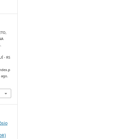
ETO,
NA
.
JUÍ - RS
index.p
 ago.
ósio
DR)