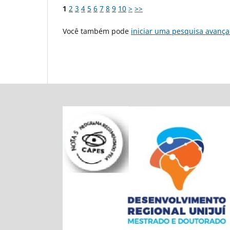
1
2
3
4
5
6
7
8
9
10
>
>>
Você também pode
iniciar uma pesquisa avança