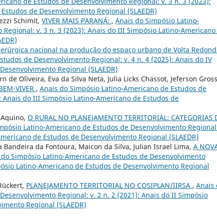
icano de Estudos de Desenvolvimento Regional: v. 3 n. 3 (2023):
e Estudos de Desenvolvimento Regional (SLAEDR)
ezzi Schimit,
VIVER MAIS PARANÁ:
,
Anais do Simpósio Latino-
egional: v. 3 n. 3 (2023): Anais do III Simpósio Latino-Americano
AEDR)
erúrgica nacional na produção do espaço urbano de Volta Redond
tudos de Desenvolvimento Regional: v. 4 n. 4 (2025): Anais do IV
 Desenvolvimento Regional (SLAEDR)
n de Oliveira, Eva da Silva Neta, Julia Licks Chassot, Jeferson Gros
BEM-VIVER
,
Anais do Simpósio Latino-Americano de Estudos de
): Anais do III Simpósio Latino-Americano de Estudos de
e Aquino,
O RURAL NO PLANEJAMENTO TERRITORIAL: CATEGORIAS 
mpósio Latino-Americano de Estudos de Desenvolvimento Regional:
o-Americano de Estudos de Desenvolvimento Regional (SLAEDR)
a Bandeira da Fontoura, Maicon da Silva, Julian Israel Lima,
A NOV
 do Simpósio Latino-Americano de Estudos de Desenvolvimento
Simpósio Latino-Americano de Estudos de Desenvolvimento Regional
Rückert,
PLANEJAMENTO TERRITORIAL NO COSIPLAN/IIRSA
,
Anais
esenvolvimento Regional: v. 2 n. 2 (2021): Anais do II Simpósio
vimento Regional (SLAEDR)