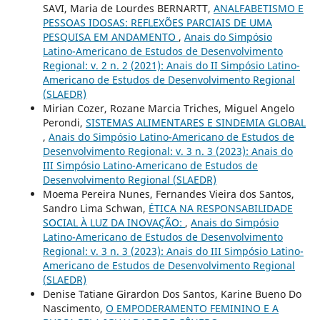
SAVI, Maria de Lourdes BERNARTT,
ANALFABETISMO E
PESSOAS IDOSAS: REFLEXÕES PARCIAIS DE UMA
PESQUISA EM ANDAMENTO
,
Anais do Simpósio
Latino-Americano de Estudos de Desenvolvimento
Regional: v. 2 n. 2 (2021): Anais do II Simpósio Latino-
Americano de Estudos de Desenvolvimento Regional
(SLAEDR)
Mirian Cozer, Rozane Marcia Triches, Miguel Angelo
Perondi,
SISTEMAS ALIMENTARES E SINDEMIA GLOBAL
,
Anais do Simpósio Latino-Americano de Estudos de
Desenvolvimento Regional: v. 3 n. 3 (2023): Anais do
III Simpósio Latino-Americano de Estudos de
Desenvolvimento Regional (SLAEDR)
Moema Pereira Nunes, Fernandes Vieira dos Santos,
Sandro Lima Schwan,
ÉTICA NA RESPONSABILIDADE
SOCIAL À LUZ DA INOVAÇÃO:
,
Anais do Simpósio
Latino-Americano de Estudos de Desenvolvimento
Regional: v. 3 n. 3 (2023): Anais do III Simpósio Latino-
Americano de Estudos de Desenvolvimento Regional
(SLAEDR)
Denise Tatiane Girardon Dos Santos, Karine Bueno Do
Nascimento,
O EMPODERAMENTO FEMININO E A