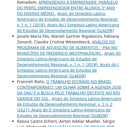
Ramadam,
APRENDENDO A EMPREENDER: PARALELO
DO PERFIL EMPREENDEDOR ENTRE ALUNOS 3º ANO
DO ENSINO MÉDIO
,
Anais do Simpósio Latino-
Americano de Estudos de Desenvolvimento Regional:
v. 1 n. 1 (2018): Anais do I Simpósio Latino-Americano
de Estudos de Desenvolvimento Regional (SLAEDR)
Josiele Maria Fão, Marieli Gartner Rigodanzo, Fabiana
Zanardi, Claudia Cristina Wesendonck,
ANÁLISE DO
PROGRAMA DE AQUISIÇÃO DE ALIMENTOS – PAA NO
MUNICÍPIO DE FREDERICO WESTPHALEN/RS
,
Anais do
Simpósio Latino-Americano de Estudos de
Desenvolvimento Regional: v. 1 n. 1 (2018): Anais do I
Simpósio Latino-Americano de Estudos de
Desenvolvimento Regional (SLAEDR)
Francieli Boito,
O TRABALHO ESCRAVO NO BRASIL
CONTEMPORÂNEO: UM OLHAR SOBRE A AGENDA 2030
DA ONU E A BUSCA PELO TRABALHO DECENTE NO RIO
GRANDE DO SUL
,
Anais do Simpósio Latino-Americano
de Estudos de Desenvolvimento Regional: v. 2 n. 2
(2021): Anais do II Simpósio Latino-Americano de
Estudos de Desenvolvimento Regional (SLAEDR)
Raíssa Castro Schörn, Airton Adelar Mueller, Sérgio
Luís Allebrandt,
INCLUSÃO SOCIAL DE IDOSOS POR