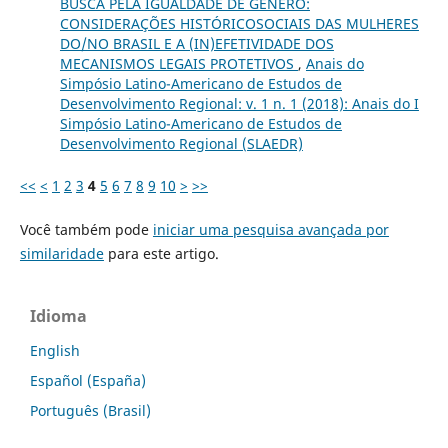
BUSCA PELA IGUALDADE DE GÊNERO:
CONSIDERAÇÕES HISTÓRICOSOCIAIS DAS MULHERES
DO/NO BRASIL E A (IN)EFETIVIDADE DOS
MECANISMOS LEGAIS PROTETIVOS
,
Anais do
Simpósio Latino-Americano de Estudos de
Desenvolvimento Regional: v. 1 n. 1 (2018): Anais do I
Simpósio Latino-Americano de Estudos de
Desenvolvimento Regional (SLAEDR)
<<
<
1
2
3
4
5
6
7
8
9
10
>
>>
Você também pode
iniciar uma pesquisa avançada por
similaridade
para este artigo.
Idioma
English
Español (España)
Português (Brasil)