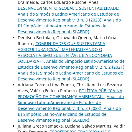
D'almeida, Carlos Eduardo Ruschel Anes,
DESENVOLVIMENTO GLOBAL E SUSTENTABILIDADE:
,
Anais do Simpósio Latino-Americano de Estudos de
Desenvolvimento Regional: v. 3 n. 3 (2023): Anais do
III Simpósio Latino-Americano de Estudos de
Desenvolvimento Regional (SLAEDR)
Denilson Bertolaia, Oriowaldo Queda, Maria Lúcia
Ribeiro ,
COMUNIDADES QUE SUSTENTAM A
AGRICULTURA (CSAs): MATERIALIZANDO O
ASSOCIATIVISMO SUSTENTÁVEL E A ECONOMIA
SOLIDÁRIA?!
,
Anais do Simpósio Latino-Americano de
Estudos de Desenvolvimento Regional: v. 2 n. 2 (2021):
Anais do II Simpósio Latino-Americano de Estudos de
Desenvolvimento Regional (SLAEDR)
Adriana Correia Lima Franca, Christiane Luci Bezerra
Alves, Valéria Feitosa Pinheiro,
POLÍTICA PÚBLICA NA
PROMOÇÃO DA GOVERNANÇA AMBIENTAL:
,
Anais do
Simpósio Latino-Americano de Estudos de
Desenvolvimento Regional: v. 3 n. 3 (2023): Anais do
III Simpósio Latino-Americano de Estudos de
Desenvolvimento Regional (SLAEDR)
Juliana Greco Yamaoka, Luciana Galvão Martins, Valdir
Frigo Denardin,
TERRITÓRIOS TRADICIONAIS E