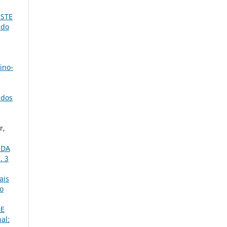
ESTE
 do
ino-
udos
r,
 DA
. 3
ais
io
DE
al: