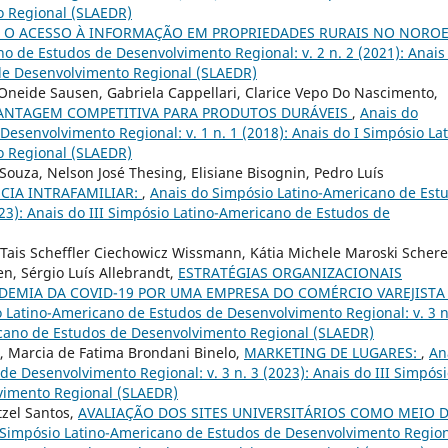
 Regional (SLAEDR)
E O ACESSO À INFORMAÇÃO EM PROPRIEDADES RURAIS NO NORO
o de Estudos de Desenvolvimento Regional: v. 2 n. 2 (2021): Anais
de Desenvolvimento Regional (SLAEDR)
Oneide Sausen, Gabriela Cappellari, Clarice Vepo Do Nascimento,
ANTAGEM COMPETITIVA PARA PRODUTOS DURÁVEIS
,
Anais do
esenvolvimento Regional: v. 1 n. 1 (2018): Anais do I Simpósio Lat
 Regional (SLAEDR)
Souza, Nelson José Thesing, Elisiane Bisognin, Pedro Luís
CIA INTRAFAMILIAR:
,
Anais do Simpósio Latino-Americano de Est
023): Anais do III Simpósio Latino-Americano de Estudos de
Tais Scheffler Ciechowicz Wissmann, Kátia Michele Maroski Schere
en, Sérgio Luís Allebrandt,
ESTRATÉGIAS ORGANIZACIONAIS
DEMIA DA COVID-19 POR UMA EMPRESA DO COMÉRCIO VAREJISTA
 Latino-Americano de Estudos de Desenvolvimento Regional: v. 3 n
ricano de Estudos de Desenvolvimento Regional (SLAEDR)
, Marcia de Fatima Brondani Binelo,
MARKETING DE LUGARES:
,
An
e Desenvolvimento Regional: v. 3 n. 3 (2023): Anais do III Simpós
vimento Regional (SLAEDR)
tzel Santos,
AVALIAÇÃO DOS SITES UNIVERSITÁRIOS COMO MEIO 
 Simpósio Latino-Americano de Estudos de Desenvolvimento Region