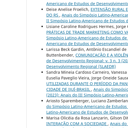
Americano de Estudos de Desenvolvimento
Deise Anelise Froelich,
EXTENSÃO RURAL 
DO RS
,
Anais do Simpósio Latino-American
II Simpósio Latino-Americano de Estudos 
Lisiane Caroline Rodrigues Hermes, Jorge 
PRÁTICAS DE TRADE MARKETING COMO V
Simpósio Latino-Americano de Estudos de D
Americano de Estudos de Desenvolvimento
Larissa Beck Gardin, Antônio Escandiel de 
Buttenbender,
COMUNICAÇÃO E A VIOLÊN
de Desenvolvimento Regional: v. 3 n. 3 (2
Desenvolvimento Regional (SLAEDR)
Sandra Mineia Cardoso Carneiro, Vanessa 
Euselia Paveglio Vieira, Jorge Oneide Saus
UTILIZADAS DURANTE O PERÍODO DA PAN
CIDADE DE IJUÍ-BRASIL
,
Anais do Simpósio
(2023): Anais do III Simpósio Latino-Ame
Ariosto Sparemberger, Luciano Zamberlan
do Simpósio Latino-Americano de Estudos d
Latino-Americano de Estudos de Desenvol
Marisa Olicéia da Rosa Lanzarin, Gilson Di
INTERAÇÃO COM A SOCIEDADE
,
Anais do