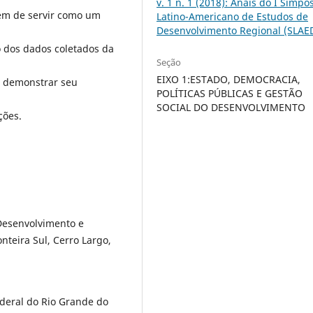
v. 1 n. 1 (2018): Anais do I Simpó
ém de servir como um
Latino-Americano de Estudos de
Desenvolvimento Regional (SLAE
o dos dados coletados da
Seção
EIXO 1:ESTADO, DEMOCRACIA,
e demonstrar seu
POLÍTICAS PÚBLICAS E GESTÃO
SOCIAL DO DESENVOLVIMENTO
ções.
esenvolvimento e
nteira Sul, Cerro Largo,
deral do Rio Grande do