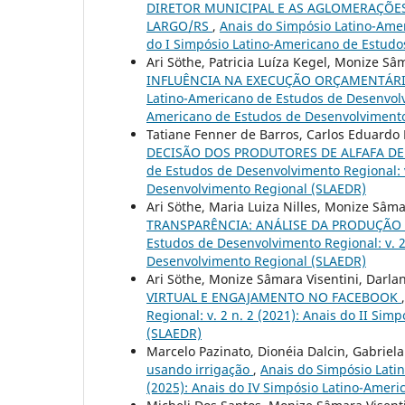
DIRETOR MUNICIPAL E AS AGLOMERAÇÕE
LARGO/RS
,
Anais do Simpósio Latino-Amer
do I Simpósio Latino-Americano de Estud
Ari Söthe, Patricia Luíza Kegel, Monize Sâm
INFLUÊNCIA NA EXECUÇÃO ORÇAMENTÁRI
Latino-Americano de Estudos de Desenvolvi
Americano de Estudos de Desenvolvimento
Tatiane Fenner de Barros, Carlos Eduardo 
DECISÃO DOS PRODUTORES DE ALFAFA D
de Estudos de Desenvolvimento Regional: v
Desenvolvimento Regional (SLAEDR)
Ari Söthe, Maria Luiza Nilles, Monize Sâma
TRANSPARÊNCIA: ANÁLISE DA PRODUÇÃO
Estudos de Desenvolvimento Regional: v. 2
Desenvolvimento Regional (SLAEDR)
Ari Söthe, Monize Sâmara Visentini, Darlan
VIRTUAL E ENGAJAMENTO NO FACEBOOK
Regional: v. 2 n. 2 (2021): Anais do II S
(SLAEDR)
Marcelo Pazinato, Dionéia Dalcin, Gabriela
usando irrigação
,
Anais do Simpósio Lati
(2025): Anais do IV Simpósio Latino-Amer