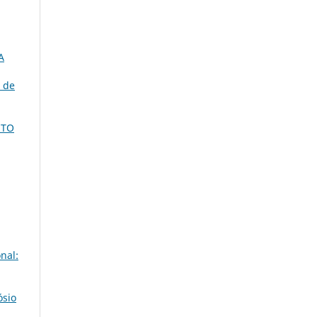
A
 de
NTO
nal:
ósio