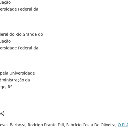
duação
versidade Federal da
eral do Rio Grande do
duação
versidade Federal da
 pela Universidade
Administração da
rgo, RS.
s)
eves Barboza, Rodrigo Prante Dill, Fabrício Costa De Oliveira,
O PL