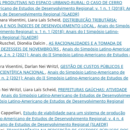
S PRODUTIVAS NO ESPAÇO URBANO-RURAL: O CASO DE CERRO
icano de Estudos de Desenvolvimento Regional: v. 1 n. 1 (2018): A
os de Desenvolvimento Regional (SLAEDR)
ara Visentini, Liara Laís Scheid,
DISTRIBUIÇÃO TRIBUTÁRIA:
A E NOS ÍNDICES DE DESENVOLVIMENTO LOCAL
,
Anais do Simpós
mento Regional: v. 1 n. 1 (2018): Anais do I Simpósio Latino-
 Regional (SLAEDR)
Ruschel, Dionéia Dalcin ,
AS RACIONALIDADES E A TOMADA DE
E DEZESSEIS DE NOVEMBRO/RS
,
Anais do Simpósio Latino-America
. 2 n. 2 (2021): Anais do II Simpósio Latino-Americano de Estudos
ra Visentini, Darlan Nei Writzl,
GESTÃO DE CUSTOS PÚBLICOS E
 CIENTÍFICA NACIONAL
,
Anais do Simpósio Latino-Americano de
 n. 2 (2021): Anais do II Simpósio Latino-Americano de Estudos de
 Nei Writzl, Liara Laís Scheid,
PREFEITURAS GAÚCHAS: ATIVIDADE
,
Anais do Simpósio Latino-Americano de Estudos de Desenvolvime
impósio Latino-Americano de Estudos de Desenvolvimento Regional
 Cappellari,
Estudo de viabilidade para um sistema de produção
no-Americano de Estudos de Desenvolvimento Regional: v. 4 n. 4
icano de Estudos de Desenvolvimento Regional (SLAEDR)