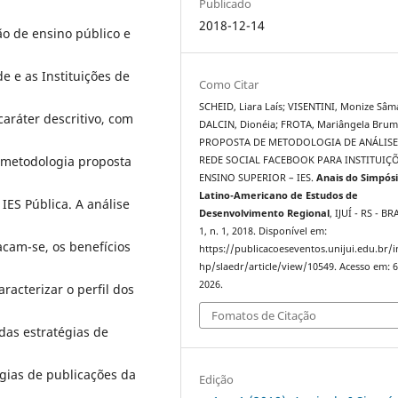
Publicado
2018-12-14
o de ensino público e
de e as Instituições de
Como Citar
SCHEID, Liara Laís; VISENTINI, Monize Sâm
caráter descritivo, com
DALCIN, Dionéia; FROTA, Mariângela Brum
PROPOSTA DE METODOLOGIA DE ANÁLISE
 metodologia proposta
REDE SOCIAL FACEBOOK PARA INSTITUIÇÕ
ENSINO SUPERIOR – IES.
Anais do Simpós
Latino-Americano de Estudos de
IES Pública. A análise
Desenvolvimento Regional
, IJUÍ - RS - BR
1, n. 1, 2018. Disponível em:
acam-se, os benefícios
https://publicacoeseventos.unijui.edu.br/
hp/slaedr/article/view/10549. Acesso em: 6
2026.
racterizar o perfil dos
Fomatos de Citação
das estratégias de
ogias de publicações da
Edição