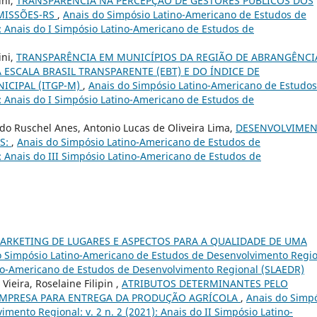
ini,
TRANSPARÊNCIA NA PERCEPÇÃO DE GESTORES PÚBLICOS DOS
MISSÕES-RS
,
Anais do Simpósio Latino-Americano de Estudos de
): Anais do I Simpósio Latino-Americano de Estudos de
ini,
TRANSPARÊNCIA EM MUNICÍPIOS DA REGIÃO DE ABRANGÊNCI
 ESCALA BRASIL TRANSPARENTE (EBT) E DO ÍNDICE DE
ICIPAL (ITGP-M)
,
Anais do Simpósio Latino-Americano de Estudos
): Anais do I Simpósio Latino-Americano de Estudos de
rdo Ruschel Anes, Antonio Lucas de Oliveira Lima,
DESENVOLVIME
AS:
,
Anais do Simpósio Latino-Americano de Estudos de
): Anais do III Simpósio Latino-Americano de Estudos de
ARKETING DE LUGARES E ASPECTOS PARA A QUALIDADE DE UMA
o Simpósio Latino-Americano de Estudos de Desenvolvimento Regio
atino-Americano de Estudos de Desenvolvimento Regional (SLAEDR)
ieira, Roselaine Filipin ,
ATRIBUTOS DETERMINANTES PELO
EMPRESA PARA ENTREGA DA PRODUÇÃO AGRÍCOLA
,
Anais do Simp
ento Regional: v. 2 n. 2 (2021): Anais do II Simpósio Latino-