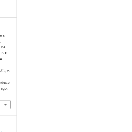
ara;
.
 DA
ES DE
io
ASIL, v.
index.p
 ago.