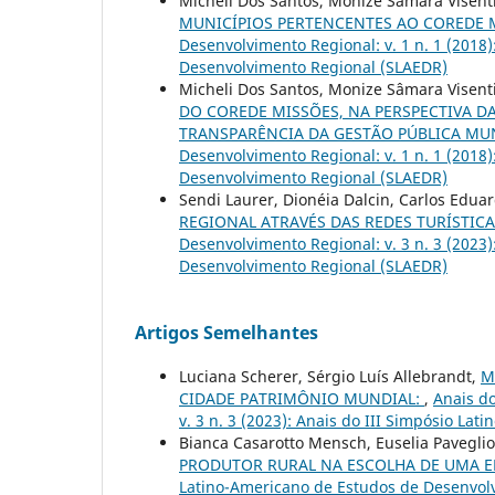
Micheli Dos Santos, Monize Sâmara Visent
MUNICÍPIOS PERTENCENTES AO COREDE 
Desenvolvimento Regional: v. 1 n. 1 (2018
Desenvolvimento Regional (SLAEDR)
Micheli Dos Santos, Monize Sâmara Visent
DO COREDE MISSÕES, NA PERSPECTIVA DA
TRANSPARÊNCIA DA GESTÃO PÚBLICA MUN
Desenvolvimento Regional: v. 1 n. 1 (2018
Desenvolvimento Regional (SLAEDR)
Sendi Laurer, Dionéia Dalcin, Carlos Edua
REGIONAL ATRAVÉS DAS REDES TURÍSTIC
Desenvolvimento Regional: v. 3 n. 3 (2023
Desenvolvimento Regional (SLAEDR)
Artigos Semelhantes
Luciana Scherer, Sérgio Luís Allebrandt,
M
CIDADE PATRIMÔNIO MUNDIAL:
,
Anais d
v. 3 n. 3 (2023): Anais do III Simpósio L
Bianca Casarotto Mensch, Euselia Paveglio V
PRODUTOR RURAL NA ESCOLHA DE UMA 
Latino-Americano de Estudos de Desenvolvim