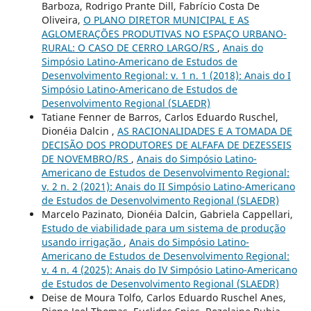
Barboza, Rodrigo Prante Dill, Fabrício Costa De
Oliveira,
O PLANO DIRETOR MUNICIPAL E AS
AGLOMERAÇÕES PRODUTIVAS NO ESPAÇO URBANO-
RURAL: O CASO DE CERRO LARGO/RS
,
Anais do
Simpósio Latino-Americano de Estudos de
Desenvolvimento Regional: v. 1 n. 1 (2018): Anais do I
Simpósio Latino-Americano de Estudos de
Desenvolvimento Regional (SLAEDR)
Tatiane Fenner de Barros, Carlos Eduardo Ruschel,
Dionéia Dalcin ,
AS RACIONALIDADES E A TOMADA DE
DECISÃO DOS PRODUTORES DE ALFAFA DE DEZESSEIS
DE NOVEMBRO/RS
,
Anais do Simpósio Latino-
Americano de Estudos de Desenvolvimento Regional:
v. 2 n. 2 (2021): Anais do II Simpósio Latino-Americano
de Estudos de Desenvolvimento Regional (SLAEDR)
Marcelo Pazinato, Dionéia Dalcin, Gabriela Cappellari,
Estudo de viabilidade para um sistema de produção
usando irrigação
,
Anais do Simpósio Latino-
Americano de Estudos de Desenvolvimento Regional:
v. 4 n. 4 (2025): Anais do IV Simpósio Latino-Americano
de Estudos de Desenvolvimento Regional (SLAEDR)
Deise de Moura Tolfo, Carlos Eduardo Ruschel Anes,