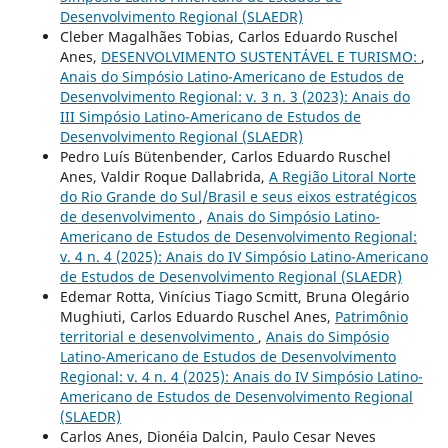
Desenvolvimento Regional (SLAEDR)
Cleber Magalhães Tobias, Carlos Eduardo Ruschel
Anes,
DESENVOLVIMENTO SUSTENTÁVEL E TURISMO:
,
Anais do Simpósio Latino-Americano de Estudos de
Desenvolvimento Regional: v. 3 n. 3 (2023): Anais do
III Simpósio Latino-Americano de Estudos de
Desenvolvimento Regional (SLAEDR)
Pedro Luís Bütenbender, Carlos Eduardo Ruschel
Anes, Valdir Roque Dallabrida,
A Região Litoral Norte
do Rio Grande do Sul/Brasil e seus eixos estratégicos
de desenvolvimento
,
Anais do Simpósio Latino-
Americano de Estudos de Desenvolvimento Regional:
v. 4 n. 4 (2025): Anais do IV Simpósio Latino-Americano
de Estudos de Desenvolvimento Regional (SLAEDR)
Edemar Rotta, Vinícius Tiago Scmitt, Bruna Olegário
Mughiuti, Carlos Eduardo Ruschel Anes,
Patrimônio
territorial e desenvolvimento
,
Anais do Simpósio
Latino-Americano de Estudos de Desenvolvimento
Regional: v. 4 n. 4 (2025): Anais do IV Simpósio Latino-
Americano de Estudos de Desenvolvimento Regional
(SLAEDR)
Carlos Anes, Dionéia Dalcin, Paulo Cesar Neves