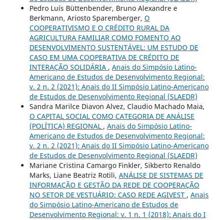
Pedro Luís Büttenbender, Bruno Alexandre e
Berkmann, Ariosto Sparemberger,
O
COOPERATIVISMO E O CRÉDITO RURAL DA
AGRICULTURA FAMILIAR COMO FOMENTO AO
DESENVOLVIMENTO SUSTENTÁVEL: UM ESTUDO DE
CASO EM UMA COOPERATIVA DE CRÉDITO DE
INTERAÇÃO SOLIDÁRIA
,
Anais do Simpósio Latino-
Americano de Estudos de Desenvolvimento Regional:
v. 2 n. 2 (2021): Anais do II Simpósio Latino-Americano
de Estudos de Desenvolvimento Regional (SLAEDR)
Sandra Marilce Diavon Alvez, Claudio Machado Maia,
O CAPITAL SOCIAL COMO CATEGORIA DE ANÁLISE
(POLÍTICA) REGIONAL
,
Anais do Simpósio Latino-
Americano de Estudos de Desenvolvimento Regional:
v. 2 n. 2 (2021): Anais do II Simpósio Latino-Americano
de Estudos de Desenvolvimento Regional (SLAEDR)
Mariane Cristina Camargo Finkler, Sikberto Renaldo
Marks, Liane Beatriz Rotili,
ANÁLISE DE SISTEMAS DE
INFORMAÇÃO E GESTÃO DA REDE DE COOPERAÇÃO
NO SETOR DE VESTUÁRIO: CASO REDE AGIVEST
,
Anais
do Simpósio Latino-Americano de Estudos de
Desenvolvimento Regional: v. 1 n. 1 (2018): Anais do I