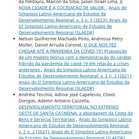
da Fontoura, Maicon da Silva, Julian Israel Lima,
A
NOVA CIDADE E A COCRIAÇÃO DE VALOR:
,
Anais do
Simpósio Latino-Americano de Estudos de
Desenvolvimento Regional: v. 3 n. 3 (2023): Anais do
III Simpósio Latino-Americano de Estudos de
Desenvolvimento Regional (SLAEDR)
Nelson Guilherme Machado Pinto, Andressa Petry
Müller, Daniel Arruda Coronel,
O QUE NOS FEZ
CHEGAR ATÉ A PANDEMIA DA COVID-19? Proposição
de um modelo teórico com a demonstração do caráter
híbrido da pandemia da covid-19 em relação a crises
anteriores
,
Anais do Simpósio Latino-Americano de
Estudos de Desenvolvimento Regional: v. 2 n. 2 (2021):
Anais do II Simpósio Latino-Americano de Estudos de
Desenvolvimento Regional (SLAEDR)
Andréia Tecchio, Adinor José Capelesso, Clovis
Dorigon, Ademir Antonio Cazzella,
DESENVOLVIMENTO TERRITORIAL NO EXTREMO
OESTE DE SANTA CATARINA: a abordagem da Cesta de
Bens e Serviços Territoriais
,
Anais do Simpósio Latino-
Americano de Estudos de Desenvolvimento Regional:
v. 2 n. 2 (2021): Anais do II Simpósio Latino-Americano
de Estudos de Desenvolvimento Regional (SLAEDR)