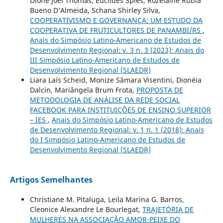
Dione Joel Thomas, Euclides Spies, Rozelaine Rubia
Bueno D’Almeida, Schana Shirley Silva,
COOPERATIVISMO E GOVERNANÇA: UM ESTUDO DA
COOPERATIVA DE FRUTICULTORES DE PANAMBI/RS
,
Anais do Simpósio Latino-Americano de Estudos de
Desenvolvimento Regional: v. 3 n. 3 (2023): Anais do
III Simpósio Latino-Americano de Estudos de
Desenvolvimento Regional (SLAEDR)
Liara Laís Scheid, Monize Sâmara Visentini, Dionéia
Dalcin, Mariângela Brum Frota,
PROPOSTA DE
METODOLOGIA DE ANÁLISE DA REDE SOCIAL
FACEBOOK PARA INSTITUIÇÕES DE ENSINO SUPERIOR
– IES
,
Anais do Simpósio Latino-Americano de Estudos
de Desenvolvimento Regional: v. 1 n. 1 (2018): Anais
do I Simpósio Latino-Americano de Estudos de
Desenvolvimento Regional (SLAEDR)
Artigos Semelhantes
Christiane M. Pitaluga, Leila Marina G. Barros,
Cleonice Alexandre Le Bourlegat,
TRAJETÓRIA DE
MULHERES NA ASSOCIAÇÃO AMOR-PEIXE DO