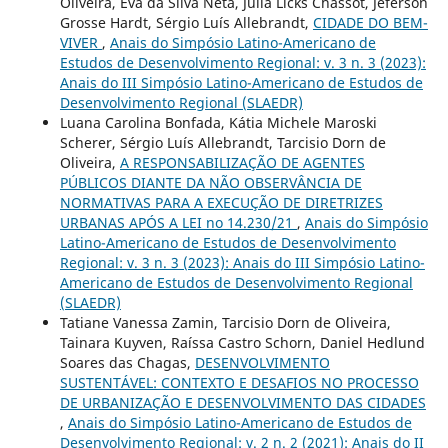
Oliveira, Eva da Silva Neta, Julia Licks Chassot, Jeferson
Grosse Hardt, Sérgio Luís Allebrandt,
CIDADE DO BEM-
VIVER
,
Anais do Simpósio Latino-Americano de
Estudos de Desenvolvimento Regional: v. 3 n. 3 (2023):
Anais do III Simpósio Latino-Americano de Estudos de
Desenvolvimento Regional (SLAEDR)
Luana Carolina Bonfada, Kátia Michele Maroski
Scherer, Sérgio Luís Allebrandt, Tarcisio Dorn de
Oliveira,
A RESPONSABILIZAÇÃO DE AGENTES
PÚBLICOS DIANTE DA NÃO OBSERVÂNCIA DE
NORMATIVAS PARA A EXECUÇÃO DE DIRETRIZES
URBANAS APÓS A LEI no 14.230/21
,
Anais do Simpósio
Latino-Americano de Estudos de Desenvolvimento
Regional: v. 3 n. 3 (2023): Anais do III Simpósio Latino-
Americano de Estudos de Desenvolvimento Regional
(SLAEDR)
Tatiane Vanessa Zamin, Tarcisio Dorn de Oliveira,
Tainara Kuyven, Raíssa Castro Schorn, Daniel Hedlund
Soares das Chagas,
DESENVOLVIMENTO
SUSTENTÁVEL: CONTEXTO E DESAFIOS NO PROCESSO
DE URBANIZAÇÃO E DESENVOLVIMENTO DAS CIDADES
,
Anais do Simpósio Latino-Americano de Estudos de
Desenvolvimento Regional: v. 2 n. 2 (2021): Anais do II