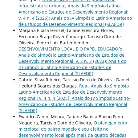
infraestrutura urbana
,
Anais do Simpósio Latino-
Americano de Estudos de Desenvolvimento Regional:
v. 4 n. 4 (2025): Anais do IV Simpósio Latino-Americano
de Estudos de Desenvolvimento Regional (SLAEDR)
Marjana Eloisa Henzel, Laiane Frescura Flores,
Fernanda Braga Royer Camargo, Tarcisio Dorn de
Oliveira, Pedro Luís Buttenbender,
DESENVOLVIMENTO LOCAL E O PAPEL EDUCADOR:
,
Anais do Simpósio Latino-Americano de Estudos de
Desenvolvimento Regional: v. 3 n. 3 (2023): Anais do
III Simpósio Latino-Americano de Estudos de
Desenvolvimento Regional (SLAEDR)
Gabriel Silva Ribeiro, Tarcisio Dorn de Oliveira, Daniel
Hedlund Soares das Chagas,
Rua
,
Anais do Simpósio
Latino-Americano de Estudos de Desenvolvimento
Regional: v. 4 n. 4 (2025): Anais do IV Simpósio Latino-
Americano de Estudos de Desenvolvimento Regional
(SLAEDR)
Evandro Zanini Moura, Tatiane Batista Boeno Peno
Nogueira, Tarcisio Dorn de Oliveira,
O planejamento
microlocal do bairro modelo e seu efeito no
desenvolvimento local após mais de quatro décadas