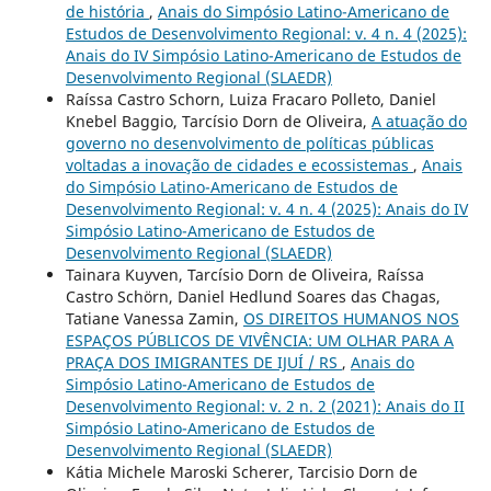
de história
,
Anais do Simpósio Latino-Americano de
Estudos de Desenvolvimento Regional: v. 4 n. 4 (2025):
Anais do IV Simpósio Latino-Americano de Estudos de
Desenvolvimento Regional (SLAEDR)
Raíssa Castro Schorn, Luiza Fracaro Polleto, Daniel
Knebel Baggio, Tarcísio Dorn de Oliveira,
A atuação do
governo no desenvolvimento de políticas públicas
voltadas a inovação de cidades e ecossistemas
,
Anais
do Simpósio Latino-Americano de Estudos de
Desenvolvimento Regional: v. 4 n. 4 (2025): Anais do IV
Simpósio Latino-Americano de Estudos de
Desenvolvimento Regional (SLAEDR)
Tainara Kuyven, Tarcísio Dorn de Oliveira, Raíssa
Castro Schörn, Daniel Hedlund Soares das Chagas,
Tatiane Vanessa Zamin,
OS DIREITOS HUMANOS NOS
ESPAÇOS PÚBLICOS DE VIVÊNCIA: UM OLHAR PARA A
PRAÇA DOS IMIGRANTES DE IJUÍ / RS
,
Anais do
Simpósio Latino-Americano de Estudos de
Desenvolvimento Regional: v. 2 n. 2 (2021): Anais do II
Simpósio Latino-Americano de Estudos de
Desenvolvimento Regional (SLAEDR)
Kátia Michele Maroski Scherer, Tarcisio Dorn de