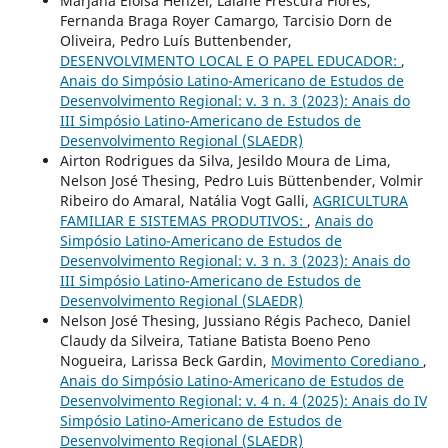
Marjana Eloisa Henzel, Laiane Frescura Flores,
Fernanda Braga Royer Camargo, Tarcisio Dorn de
Oliveira, Pedro Luís Buttenbender,
DESENVOLVIMENTO LOCAL E O PAPEL EDUCADOR:
,
Anais do Simpósio Latino-Americano de Estudos de
Desenvolvimento Regional: v. 3 n. 3 (2023): Anais do
III Simpósio Latino-Americano de Estudos de
Desenvolvimento Regional (SLAEDR)
Airton Rodrigues da Silva, Jesildo Moura de Lima,
Nelson José Thesing, Pedro Luis Büttenbender, Volmir
Ribeiro do Amaral, Natália Vogt Galli,
AGRICULTURA
FAMILIAR E SISTEMAS PRODUTIVOS:
,
Anais do
Simpósio Latino-Americano de Estudos de
Desenvolvimento Regional: v. 3 n. 3 (2023): Anais do
III Simpósio Latino-Americano de Estudos de
Desenvolvimento Regional (SLAEDR)
Nelson José Thesing, Jussiano Régis Pacheco, Daniel
Claudy da Silveira, Tatiane Batista Boeno Peno
Nogueira, Larissa Beck Gardin,
Movimento Corediano
,
Anais do Simpósio Latino-Americano de Estudos de
Desenvolvimento Regional: v. 4 n. 4 (2025): Anais do IV
Simpósio Latino-Americano de Estudos de
Desenvolvimento Regional (SLAEDR)