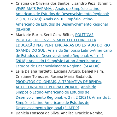
Cristina de Oliveira dos Santos, Lisandro Pezzi Schimit,
VIVER MAIS PARANÁ:
,
Anais do Simpósio Latino-
Americano de Estudos de Desenvolvimento Regional:
v. 3 n. 3 (2023): Anais do III Simpósio Latino-
Americano de Estudos de Desenvolvimento Regional
(SLAEDR)
Marizete Burin, Serli Genz Bölter,
POLÍTICAS
PÚBLICAS, DESENVOLVIMENTO E O DIREITO À
EDUCAÇÃO NAS PENITENCIÁRIAS DO ESTADO DO RIO
GRANDE DO SUL
,
Anais do Simpósio Latino-Americano
de Estudos de Desenvolvimento Regional: v. 1 n. 1
(2018): Anais do I Simpósio Latino-Americano de
Estudos de Desenvolvimento Regional (SLAEDR)
Leila Daiana Tardetti, Luciana Artuso, Daniel Paim,
Cristiane Tonezzer, Rosana Maria Badalotti,
PRODUTOS COLONIAIS, ALTERNATIVA DE RENDA,
AUTOCONSUMO E PLURIATIVIDADE
,
Anais do
Simpósio Latino-Americano de Estudos de
Desenvolvimento Regional: v. 2 n. 2 (2021): Anais do II
Simpósio Latino-Americano de Estudos de
Desenvolvimento Regional (SLAEDR)
Daniela Fonseca da Silva, Anelise Graciele Rambo,