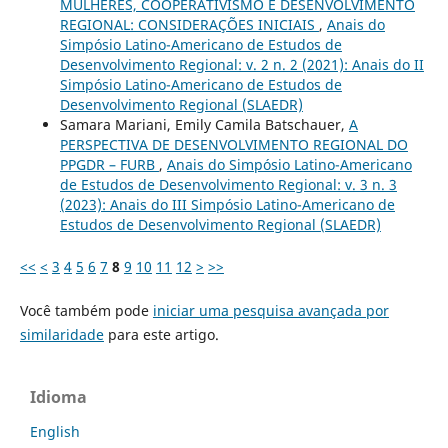
MULHERES, COOPERATIVISMO E DESENVOLVIMENTO
REGIONAL: CONSIDERAÇÕES INICIAIS
,
Anais do
Simpósio Latino-Americano de Estudos de
Desenvolvimento Regional: v. 2 n. 2 (2021): Anais do II
Simpósio Latino-Americano de Estudos de
Desenvolvimento Regional (SLAEDR)
Samara Mariani, Emily Camila Batschauer,
A
PERSPECTIVA DE DESENVOLVIMENTO REGIONAL DO
PPGDR – FURB
,
Anais do Simpósio Latino-Americano
de Estudos de Desenvolvimento Regional: v. 3 n. 3
(2023): Anais do III Simpósio Latino-Americano de
Estudos de Desenvolvimento Regional (SLAEDR)
<<
<
3
4
5
6
7
8
9
10
11
12
>
>>
Você também pode
iniciar uma pesquisa avançada por
similaridade
para este artigo.
Idioma
English