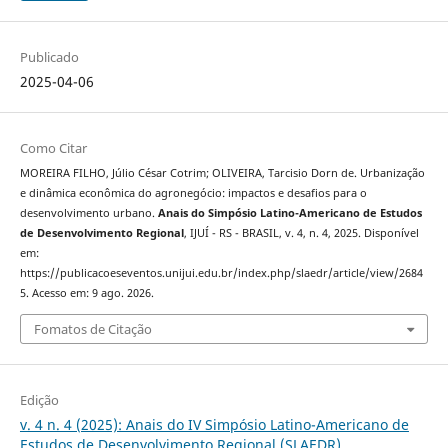
Publicado
2025-04-06
Como Citar
MOREIRA FILHO, Júlio César Cotrim; OLIVEIRA, Tarcisio Dorn de. Urbanização
e dinâmica econômica do agronegócio: impactos e desafios para o
desenvolvimento urbano.
Anais do Simpósio Latino-Americano de Estudos
de Desenvolvimento Regional
, IJUÍ - RS - BRASIL, v. 4, n. 4, 2025. Disponível
em:
https://publicacoeseventos.unijui.edu.br/index.php/slaedr/article/view/2684
5. Acesso em: 9 ago. 2026.
Fomatos de Citação
Edição
v. 4 n. 4 (2025): Anais do IV Simpósio Latino-Americano de
Estudos de Desenvolvimento Regional (SLAEDR)