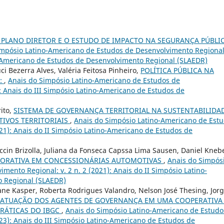
 PLANO DIRETOR E O ESTUDO DE IMPACTO NA SEGURANÇA PÚBLI
impósio Latino-Americano de Estudos de Desenvolvimento Regional:
no-Americano de Estudos de Desenvolvimento Regional (SLAEDR)
ci Bezerra Alves, Valéria Feitosa Pinheiro,
POLÍTICA PÚBLICA NA
:
,
Anais do Simpósio Latino-Americano de Estudos de
): Anais do III Simpósio Latino-Americano de Estudos de
ito,
SISTEMA DE GOVERNANÇA TERRITORIAL NA SUSTENTABILIDA
ATIVOS TERRITORIAIS
,
Anais do Simpósio Latino-Americano de Est
021): Anais do II Simpósio Latino-Americano de Estudos de
cin Brizolla, Juliana da Fonseca Capssa Lima Sausen, Daniel Kneb
PORATIVA EM CONCESSIONÁRIAS AUTOMOTIVAS
,
Anais do Simpós
ento Regional: v. 2 n. 2 (2021): Anais do II Simpósio Latino-
 Regional (SLAEDR)
ane Kasper, Roberta Rodrigues Valandro, Nelson José Thesing, Jor
ATUAÇÃO DOS AGENTES DE GOVERNANÇA EM UMA COOPERATIVA
PRÁTICAS DO IBGC
,
Anais do Simpósio Latino-Americano de Estudo
023): Anais do III Simpósio Latino-Americano de Estudos de