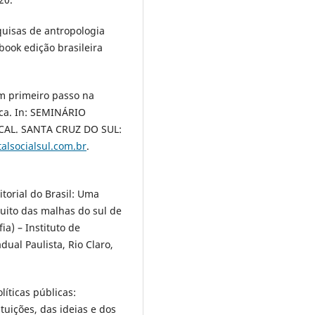
quisas de antropologia
book edição brasileira
Um primeiro passo na
ca. In: SEMINÁRIO
AL. SANTA CRUZ DO SUL:
alsocialsul.com.br
.
torial do Brasil: Uma
cuito das malhas do sul de
a) – Instituto de
dual Paulista, Rio Claro,
líticas públicas:
tuições, das ideias e dos