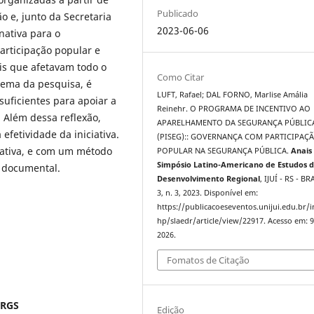
Publicado
o e, junto da Secretaria
2023-06-06
nativa para o
participação popular e
is que afetavam todo o
Como Citar
lema da pesquisa, é
LUFT, Rafael; DAL FORNO, Marlise Amália
 suficientes para apoiar a
Reinehr. O PROGRAMA DE INCENTIVO AO
 Além dessa reflexão,
APARELHAMENTO DA SEGURANÇA PÚBLIC
efetividade da iniciativa.
(PISEG):: GOVERNANÇA COM PARTICIPAÇ
ativa, e com um método
POPULAR NA SEGURANÇA PÚBLICA.
Anais
Simpósio Latino-Americano de Estudos 
e documental.
Desenvolvimento Regional
, IJUÍ - RS - BR
3, n. 3, 2023. Disponível em:
https://publicacoeseventos.unijui.edu.br/
hp/slaedr/article/view/22917. Acesso em: 9
2026.
Fomatos de Citação
FRGS
Edição