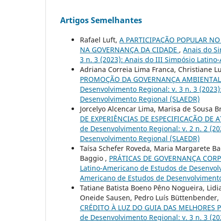
Artigos Semelhantes
Rafael Luft,
A PARTICIPAÇÃO POPULAR NO
NA GOVERNANÇA DA CIDADE
,
Anais do S
3 n. 3 (2023): Anais do III Simpósio Lati
Adriana Correia Lima Franca, Christiane Lu
PROMOÇÃO DA GOVERNANÇA AMBIENTAL
Desenvolvimento Regional: v. 3 n. 3 (2023
Desenvolvimento Regional (SLAEDR)
Jorcelyo Alcencar Lima, Marisa de Sousa Br
DE EXPERIÊNCIAS DE ESPECIFICAÇÃO DE 
de Desenvolvimento Regional: v. 2 n. 2 (2
Desenvolvimento Regional (SLAEDR)
Taísa Schefer Roveda, Maria Margarete Bac
Baggio ,
PRÁTICAS DE GOVERNANÇA COR
Latino-Americano de Estudos de Desenvolvim
Americano de Estudos de Desenvolvimento
Tatiane Batista Boeno Pêno Nogueira, Lidi
Oneide Sausen, Pedro Luís Büttenbender,
CRÉDITO À LUZ DO GUIA DAS MELHORES 
de Desenvolvimento Regional: v. 3 n. 3 (2