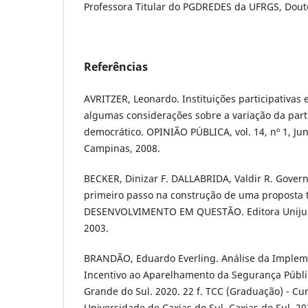
Professora Titular do PGDREDES da UFRGS, Dout
Referências
AVRITZER, Leonardo. Instituições participativas 
algumas considerações sobre a variação da parti
democrático. OPINIÃO PÚBLICA, vol. 14, nº 1, Jun
Campinas, 2008.
BECKER, Dinizar F. DALLABRIDA, Valdir R. Govern
primeiro passo na construção de uma proposta 
DESENVOLVIMENTO EM QUESTÃO. Editora Unijuí. A
2003.
BRANDÃO, Eduardo Everling. Análise da Imple
Incentivo ao Aparelhamento da Segurança Públi
Grande do Sul. 2020. 22 f. TCC (Graduação) - Cu
Universidade de Caxias do Sul, Caxias do Sul, 20