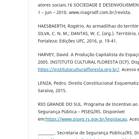
atores sociais.16 SOCIEDADE E DESENVOLVIMENTO
1 – Jun – 2010. www.inagrodf.com.br/revista.
HAESBAERTH, Rogério. As armadilhas do território.
SILVA, C. N. M.; DANTAS, W. C. (org.). Território
Fortaleza: Edições UFC, 2016, p. 19-41.
HARVEY, David. A Produção Capitalista do Espaço
2005. INSTITUTO CULTURAL FLORESTA (ICF). Dis
https://institutoculturalfloresta.org.br/
. Acesso 
LENZA, Pedro. Direito Constitucional Esquematiz
Saraiva, 2015.
RIO GRANDE DO SUL. Programa de Incentivo ao
Segurança Pública – PISEG/RS. Disponível
em:
https://www.piseg.rs.gov.br/legislacao
. Ace
_________. Secretaria de Segurança Pública/RS. D