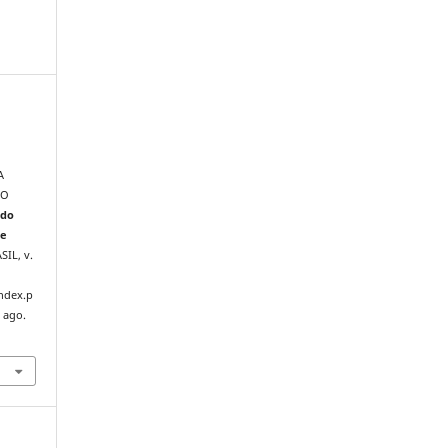
A
ÃO
 do
de
ASIL, v.
index.p
 ago.