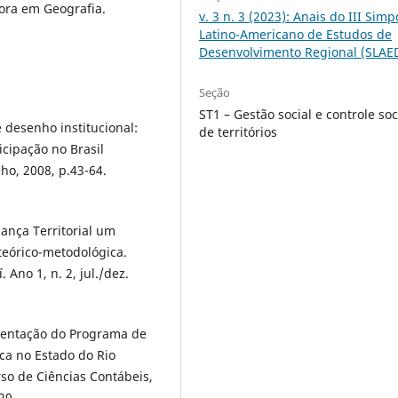
ora em Geografia.
v. 3 n. 3 (2023): Anais do III Simp
Latino-Americano de Estudos de
Desenvolvimento Regional (SLAE
Seção
ST1 – Gestão social e controle soc
e desenho institucional:
de territórios
cipação no Brasil
ho, 2008, p.43-64.
ança Territorial um
teórico-metodológica.
no 1, n. 2, jul./dez.
mentação do Programa de
ca no Estado do Rio
rso de Ciências Contábeis,
20.