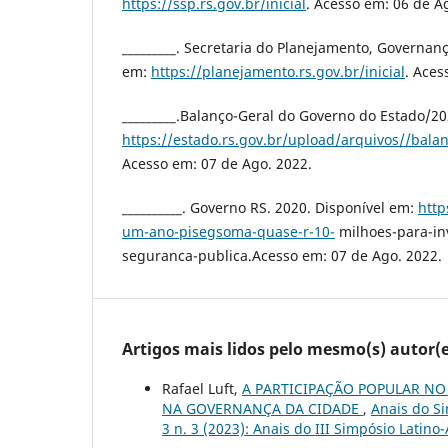
https://ssp.rs.gov.br/inicial
. Acesso em: 06 de A
_________. Secretaria do Planejamento, Governanç
em:
https://planejamento.rs.gov.br/inicial
. Aces
_________.Balanço-Geral do Governo do Estado/20
https://estado.rs.gov.br/upload/arquivos//bala
Acesso em: 07 de Ago. 2022.
__________. Governo RS. 2020. Disponível em:
http
um-ano-pisegsoma-quase-r-10-
milhoes-para-in
seguranca-publica.Acesso em: 07 de Ago. 2022.
Artigos mais lidos pelo mesmo(s) autor(e
Rafael Luft,
A PARTICIPAÇÃO POPULAR NO
NA GOVERNANÇA DA CIDADE
,
Anais do S
3 n. 3 (2023): Anais do III Simpósio Lati