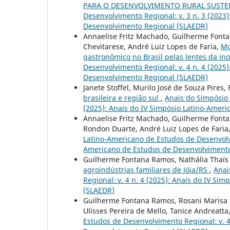
PARA O DESENVOLVIMENTO RURAL SUSTE
Desenvolvimento Regional: v. 3 n. 3 (2023
Desenvolvimento Regional (SLAEDR)
Annaelise Fritz Machado, Guilherme Fonta
Chevitarese, André Luiz Lopes de Faria,
Mo
gastronômico no Brasil pelas lentes da in
Desenvolvimento Regional: v. 4 n. 4 (2025
Desenvolvimento Regional (SLAEDR)
Janete Stoffel, Murilo José de Souza Pire
brasileira e região sul
,
Anais do Simpósio 
(2025): Anais do IV Simpósio Latino-Amer
Annaelise Fritz Machado, Guilherme Fontana
Rondon Duarte, André Luiz Lopes de Faria
Latino-Americano de Estudos de Desenvolvi
Americano de Estudos de Desenvolvimento
Guilherme Fontana Ramos, Nathália Thaís C
agroindústrias familiares de Jóia/RS
,
Anai
Regional: v. 4 n. 4 (2025): Anais do IV S
(SLAEDR)
Guilherme Fontana Ramos, Rosani Marisa 
Ulisses Pereira de Mello, Tanice Andreatta
Estudos de Desenvolvimento Regional: v. 4