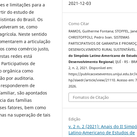
2021-12-03
es e limitações para a
tir do estudo de
istintas do Brasil. Os
Como Citar
volveram se, como
RAMOS, Guilherme Fontana; STOFFEL, Jane
agrícola. Neste sentido
CHRISTOFFOLI, Pedro Ivan. SISTEMAS
omentarem a articulação
PARTICIPATIVOS DE GARANTIA E PROMO
os como comércio justo,
DESENVOLVIMENTO RURAL SUSTENTÁVEL
estas redes está
do Simpósio Latino-Americano de Estud
Desenvolvimento Regional
, IJUÍ - RS - BR
Participativos de
2, n. 2, 2021. Disponível em:
o orgânica como
https://publicacoeseventos.unijui.edu.br/
ção por auditoria.
hp/slaedr/article/view/21110. Acesso em: 7
ão responderem de
2026.
familiar, são apontados
Fomatos de Citação
ia das famílias
sses fatores, bem como
mas na superação de tais
Edição
v. 2 n. 2 (2021): Anais do II Simpó
Latino-Americano de Estudos de