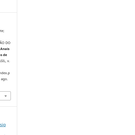
te;
ÇÃO DO
.
Anais
os de
ASIL, v.
index.p
 ago.
sio