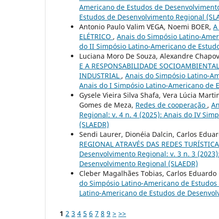
Americano de Estudos de Desenvolvimento R
Estudos de Desenvolvimento Regional (SL
Antonio Paulo Valim VEGA, Noemi BOER,
A
ELÉTRICO
,
Anais do Simpósio Latino-Ameri
do II Simpósio Latino-Americano de Estud
Luciana Moro De Souza, Alexandre Chapova
E A RESPONSABILIDADE SOCIOAMBIENTA
INDUSTRIAL
,
Anais do Simpósio Latino-Am
Anais do I Simpósio Latino-Americano de 
Gysele Vieira Silva Shafa, Vera Lúcia Mart
Gomes de Meza,
Redes de cooperação
,
An
Regional: v. 4 n. 4 (2025): Anais do IV S
(SLAEDR)
Sendi Laurer, Dionéia Dalcin, Carlos Edua
REGIONAL ATRAVÉS DAS REDES TURÍSTIC
Desenvolvimento Regional: v. 3 n. 3 (2023
Desenvolvimento Regional (SLAEDR)
Cleber Magalhães Tobias, Carlos Eduardo
do Simpósio Latino-Americano de Estudos d
Latino-Americano de Estudos de Desenvol
1
2
3
4
5
6
7
8
9
>
>>