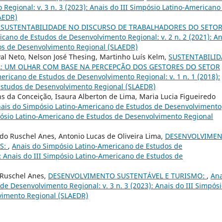
egional: v. 3 n. 3 (2023): Anais do III Simpósio Latino-Americano
AEDR)
 SUSTENTABILIDADE NO DISCURSO DE TRABALHADORES DO SETO
cano de Estudos de Desenvolvimento Regional: v. 2 n. 2 (2021): An
os de Desenvolvimento Regional (SLAEDR)
l Neto, Nelson José Thesing, Martinho Luís Kelm,
SUSTENTABILI
L: UM OLHAR COM BASE NA PERCEPÇÃO DOS GESTORES DO SETOR
ericano de Estudos de Desenvolvimento Regional: v. 1 n. 1 (2018):
Estudos de Desenvolvimento Regional (SLAEDR)
ins da Conceição, Isaura Alberton de Lima, Maria Lucia Figueiredo
ais do Simpósio Latino-Americano de Estudos de Desenvolvimento
impósio Latino-Americano de Estudos de Desenvolvimento Regional
rdo Ruschel Anes, Antonio Lucas de Oliveira Lima,
DESENVOLVIME
AS:
,
Anais do Simpósio Latino-Americano de Estudos de
): Anais do III Simpósio Latino-Americano de Estudos de
 Ruschel Anes,
DESENVOLVIMENTO SUSTENTÁVEL E TURISMO:
,
Ana
e Desenvolvimento Regional: v. 3 n. 3 (2023): Anais do III Simpós
vimento Regional (SLAEDR)