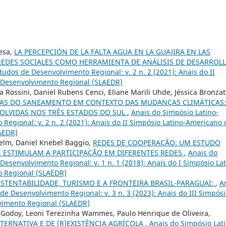
esa,
LA PERCEPCIÓN DE LA FALTA AGUA EN LA GUAJIRA EN LAS
REDES SOCIALES COMO HERRAMIENTA DE ANÁLISIS DE DESARROL
udos de Desenvolvimento Regional: v. 2 n. 2 (2021): Anais do II
 Desenvolvimento Regional (SLAEDR)
Rossini, Daniel Rubens Cenci, Eliane Marili Uhde, Jéssica Bronzat
VAS DO SANEAMENTO EM CONTEXTO DAS MUDANÇAS CLIMÁTICAS:
OLVIDAS NOS TRÊS ESTADOS DO SUL
,
Anais do Simpósio Latino-
egional: v. 2 n. 2 (2021): Anais do II Simpósio Latino-Americano 
AEDR)
elm, Daniel Knebel Baggio,
REDES DE COOPERAÇÃO: UM ESTUDO
E ESTIMULAM A PARTICIPAÇÃO EM DIFERENTES REDES
,
Anais do
esenvolvimento Regional: v. 1 n. 1 (2018): Anais do I Simpósio Lat
 Regional (SLAEDR)
STENTABILIDADE, TURISMO E A FRONTEIRA BRASIL-PARAGUAI:
,
A
e Desenvolvimento Regional: v. 3 n. 3 (2023): Anais do III Simpós
vimento Regional (SLAEDR)
o Godoy, Leoni Terezinha Wammes, Paulo Henrique de Oliveira,
ERNATIVA E DE (R)EXISTÊNCIA AGRÍCOLA
,
Anais do Simpósio Lat