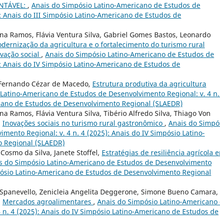
NTÁVEL:
,
Anais do Simpósio Latino-Americano de Estudos de
): Anais do III Simpósio Latino-Americano de Estudos de
na Ramos, Flávia Ventura Silva, Gabriel Gomes Bastos, Leonardo
dernização da agricultura e o fortalecimento do turismo rural
ovação social
,
Anais do Simpósio Latino-Americano de Estudos de
): Anais do IV Simpósio Latino-Americano de Estudos de
s, Fernando Cézar de Macedo,
Estrutura produtiva da agricultura
Latino-Americano de Estudos de Desenvolvimento Regional: v. 4 n.
icano de Estudos de Desenvolvimento Regional (SLAEDR)
 Ramos, Flávia Ventura Silva, Tibério Alfredo Silva, Thiago Von
,
Inovações sociais no turismo rural gastronômico
,
Anais do Simpó
mento Regional: v. 4 n. 4 (2025): Anais do IV Simpósio Latino-
 Regional (SLAEDR)
osmo da Silva, Janete Stoffel,
Estratégias de resiliência agrícola 
s do Simpósio Latino-Americano de Estudos de Desenvolvimento
impósio Latino-Americano de Estudos de Desenvolvimento Regional
Spanevello, Zenicleia Angelita Deggerone, Simone Bueno Camara,
,
Mercados agroalimentares
,
Anais do Simpósio Latino-Americano
 n. 4 (2025): Anais do IV Simpósio Latino-Americano de Estudos de