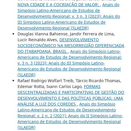
NOVA CIDADE E A COCRIAÇÃO DE VALOR:
,
Anais do
Simpósio Latino-Americano de Estudos de
Desenvolvimento Regional: v. 3 n. 3 (2023): Anais do
III Simpósio Latino-Americano de Estudos de
Desenvolvimento Regional (SLAEDR)
Douglas Vianna Bahiense, Jandir Ferrera de Lima,
Lucir Reinaldo Alves,
DESENVOLVIMENTO
SOCIOECONÔMICO NA MESORREGIÃO DIFERENCIADA
DO ITABAPOANA, BRASIL
,
Anais do Simpósio Latino-
Americano de Estudos de Desenvolvimento Regional:
v. 3 n. 3 (2023): Anais do III Simpósio Latino-
Americano de Estudos de Desenvolvimento Regional
(SLAEDR)
Rafael Rodrigo Wolfart Treib, Tárcio Ricardo Thomas,
Edemar Rotta, Ivann Carlos Lago,
FORMAS
DESCENTRALIZADAS E PARTICIPATIVAS DE GESTÃO DO
DESENVOLVIMENTO E DAS POLÍTICAS PÚBLICAS: UMA
ANÁLISE A LUZ DOS COREDES
,
Anais do Simpósio
Latino-Americano de Estudos de Desenvolvimento
Regional: v. 2 n. 2 (2021): Anais do II Simpósio Latino-
Americano de Estudos de Desenvolvimento Regional
(SLAEDR)