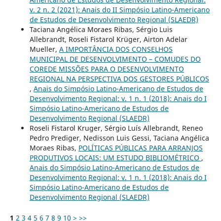
v. 2 n. 2 (2021): Anais do II Simpósio Latino-Americano
de Estudos de Desenvolvimento Regional (SLAEDR)
Taciana Angélica Moraes Ribas, Sérgio Luis
Allebrandt, Roseli Fistarol Krüger, Airton Adelar
Mueller,
A IMPORTÂNCIA DOS CONSELHOS
MUNICIPAL DE DESENVOLVIMENTO – COMUDES DO
COREDE MISSÕES PARA O DESENVOLVIMENTO
REGIONAL NA PERSPECTIVA DOS GESTORES PÚBLICOS
,
Anais do Simpósio Latino-Americano de Estudos de
Desenvolvimento Regional: v. 1 n. 1 (2018): Anais do I
Simpósio Latino-Americano de Estudos de
Desenvolvimento Regional (SLAEDR)
Roseli Fistarol Kruger, Sérgio Luís Allebrandt, Reneo
Pedro Prediger, Nedisson Luis Gessi, Taciana Angélica
Moraes Ribas,
POLÍTICAS PÚBLICAS PARA ARRANJOS
PRODUTIVOS LOCAIS: UM ESTUDO BIBLIOMÉTRICO
,
Anais do Simpósio Latino-Americano de Estudos de
Desenvolvimento Regional: v. 1 n. 1 (2018): Anais do I
Simpósio Latino-Americano de Estudos de
Desenvolvimento Regional (SLAEDR)
1
2
3
4
5
6
7
8
9
10
>
>>