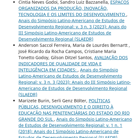
Cintia Neves Godoi, Sandro Luiz Bazzanella,
ESPAÇOS
ORGANIZADOS DA PRODUÇÃO, INOVAÇÃO,
TECNOLOGIA E OS LIMITES DO DESENVOLVIMENTO
,
Anais do Simpósio Latino-Americano de Estudos de
Desenvolvimento Regional: v. 3 n. 3 (2023): Anais do
III Simpósio Latino-Americano de Estudos de
Desenvolvimento Regional (SLAEDR)
Anderson Saccol Ferreira, Maria de Lourdes Bernartt ,
José Ricardo da Rocha Campos, Cristiane Maria
Tonetto Godoy, Gilson Ditzel Santos,
AVALIAÇÃO DOS
INDICADORES DE QUALIDADE DE VIDA E
INTELIGÊNCIA EM CIDADES:
,
Anais do Simpósio
Latino-Americano de Estudos de Desenvolvimento
Regional: v. 3 n. 3 (2023): Anais do III Simpósio Latino-
Americano de Estudos de Desenvolvimento Regional
(SLAEDR)
Marizete Burin, Serli Genz Bölter,
POLÍTICAS
PÚBLICAS, DESENVOLVIMENTO E O DIREITO À
EDUCAÇÃO NAS PENITENCIÁRIAS DO ESTADO DO RIO
GRANDE DO SUL
,
Anais do Simpósio Latino-Americano
de Estudos de Desenvolvimento Regional: v. 1 n. 1
(2018): Anais do I Simpósio Latino-Americano de
Estudos de Desenvolvimento Regional (SLAEDR)