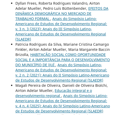
Dyllan Frees, Roberta Rodrigues Valandro, Airton
Adelar Mueller, Pedro Luís Büttenbender,
EFEITOS DA
DINÂMICA DEMOGRÁFICA NO MERCADO DE
TRABALHO FORMAL
,
Anais do Simpósio Latino-
Americano de Estudos de Desenvolvimento Regional:
v. 3 n. 3 (2023): Anais do III Simpósio Latino-
Americano de Estudos de Desenvolvimento Regional
(SLAEDR)
Patricia Rodrigues da Silva, Mariane Cristina Camargo
Finkler, Airton Adelar Mueller, Maria Margarete Baccin
Brizolla,
HABITAÇÃO SOCIAL COMO OPORTUNIDADE
SOCIAL E A IMPORTÂNCIA PARA O DESENVOLVIMENTO
DO MUNICÍPIO DE IJUÍ
,
Anais do Simpósio Latino-
Americano de Estudos de Desenvolvimento Regional:
v. 2 n. 2 (2021): Anais do II Simpósio Latino-Americano
de Estudos de Desenvolvimento Regional (SLAEDR)
Magali Pereira de Oliveira, Danieli de Oliveira Biolchi,
Airton Adelar Mueller,
Educação integral e o
desenvolvimento regional
,
Anais do Simpósio Latino-
Americano de Estudos de Desenvolvimento Regional:
v. 4 n. 4 (2025): Anais do IV Simpósio Latino-Americano
de Estudos de Desenvolvimento Regional (SLAEDR)