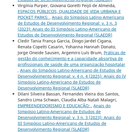
Virgínia Purper, Giovana Goretti Feijó de Almeida,
ESPAÇOS PÚBLICOS, QUALIDADE DE VIDA URBANA E
POCKET PARKS:
,
Anais do Simpósio Latino-Americano
de Estudos de Desenvolvimento Regional: v. 3 n. 3
(2023): Anais do III Simpósio Latino-Americano de
Estudos de Desenvolvimento Regional (SLAEDR)
Cledir Tania França Garcia, Diogo Jardel Cigana,
Renata Copetti Casarin, Yohanna Hannah Donato,
Jorge Oneide Sausen, Argemiro Luís Brum,
Práticas de
gestão do conhecimento e a capacidade absortiva de
profissionais de saúde de uma organização hospitalar
,
Anais do Simpósio Latino-Americano de Estudos de
Desenvolvimento Regional: v. 4 n. 4 (2025): Anais do IV
Simpósio Latino-Americano de Estudos de
Desenvolvimento Regional (SLAEDR)
Dilani Silveira Bassan, Fernandes Vieira dos Santos,
Sandro Lima Schwan, Claudia Alba Natali Malagri,
EMPREENDEDORISMO E EDUCAÇÃO:
,
Anais do
Simpósio Latino-Americano de Estudos de
Desenvolvimento Regional: v. 3 n. 3 (2023): Anais do
III Simpósio Latino-Americano de Estudos de
Desenvolvimento Regional (SLAEDR)