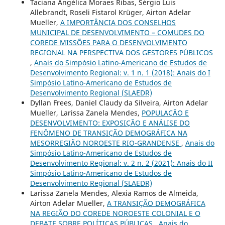
Taciana Angélica Moraes Ribas, Sérgio Luis
Allebrandt, Roseli Fistarol Krüger, Airton Adelar
Mueller,
A IMPORTÂNCIA DOS CONSELHOS
MUNICIPAL DE DESENVOLVIMENTO – COMUDES DO
COREDE MISSÕES PARA O DESENVOLVIMENTO
REGIONAL NA PERSPECTIVA DOS GESTORES PÚBLICOS
,
Anais do Simpósio Latino-Americano de Estudos de
Desenvolvimento Regional: v. 1 n. 1 (2018): Anais do I
Simpósio Latino-Americano de Estudos de
Desenvolvimento Regional (SLAEDR)
Dyllan Frees, Daniel Claudy da Silveira, Airton Adelar
Mueller, Larissa Zanela Mendes,
POPULAÇÃO E
DESENVOLVIMENTO: EXPOSIÇÃO E ANÁLISE DO
FENÔMENO DE TRANSIÇÃO DEMOGRÁFICA NA
MESORREGIÃO NOROESTE RIO-GRANDENSE
,
Anais do
Simpósio Latino-Americano de Estudos de
Desenvolvimento Regional: v. 2 n. 2 (2021): Anais do II
Simpósio Latino-Americano de Estudos de
Desenvolvimento Regional (SLAEDR)
Larissa Zanela Mendes, Alexia Ramos de Almeida,
Airton Adelar Mueller,
A TRANSIÇÃO DEMOGRÁFICA
NA REGIÃO DO COREDE NOROESTE COLONIAL E O
DEBATE SOBRE POLÍTICAS PÚBLICAS
,
Anais do