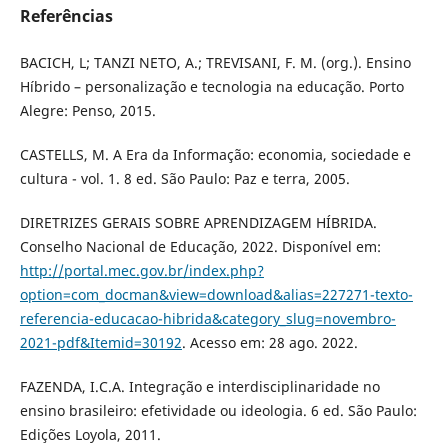
Referências
BACICH, L; TANZI NETO, A.; TREVISANI, F. M. (org.). Ensino
Híbrido – personalização e tecnologia na educação. Porto
Alegre: Penso, 2015.
CASTELLS, M. A Era da Informação: economia, sociedade e
cultura - vol. 1. 8 ed. São Paulo: Paz e terra, 2005.
DIRETRIZES GERAIS SOBRE APRENDIZAGEM HÍBRIDA.
Conselho Nacional de Educação, 2022. Disponível em:
http://portal.mec.gov.br/index.php?
option=com_docman&view=download&alias=227271-texto-
referencia-educacao-hibrida&category_slug=novembro-
2021-pdf&Itemid=30192
. Acesso em: 28 ago. 2022.
FAZENDA, I.C.A. Integração e interdisciplinaridade no
ensino brasileiro: efetividade ou ideologia. 6 ed. São Paulo:
Edições Loyola, 2011.