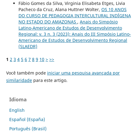
Fábio Gomes da Silva, Virginia Elisabeta Etges, Livia
Pacheco da Cruz, Alana Huttner Wolter,
OS 10 ANOS
DO CURSO DE PEDAGOGIA INTERCULTURAL INDÍGENA
NO ESTADO DO AMAZONAS
,
Anais do Simpósio
Latino-Americano de Estudos de Desenvolvimento
Regional: v. 3 n. 3 (2023): Anais do III Simpósio Latino-
Americano de Estudos de Desenvolvimento Regional
(SLAEDR)
1
2
3
4
5
6
7
8
9
10
>
>>
Você também pode
iniciar uma pesquisa avançada por
similaridade
para este artigo.
Idioma
English
Español (España)
Português (Brasil)