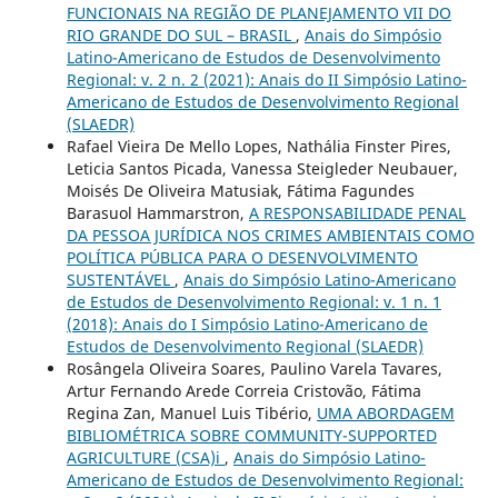
FUNCIONAIS NA REGIÃO DE PLANEJAMENTO VII DO
RIO GRANDE DO SUL – BRASIL
,
Anais do Simpósio
Latino-Americano de Estudos de Desenvolvimento
Regional: v. 2 n. 2 (2021): Anais do II Simpósio Latino-
Americano de Estudos de Desenvolvimento Regional
(SLAEDR)
Rafael Vieira De Mello Lopes, Nathália Finster Pires,
Leticia Santos Picada, Vanessa Steigleder Neubauer,
Moisés De Oliveira Matusiak, Fátima Fagundes
Barasuol Hammarstron,
A RESPONSABILIDADE PENAL
DA PESSOA JURÍDICA NOS CRIMES AMBIENTAIS COMO
POLÍTICA PÚBLICA PARA O DESENVOLVIMENTO
SUSTENTÁVEL
,
Anais do Simpósio Latino-Americano
de Estudos de Desenvolvimento Regional: v. 1 n. 1
(2018): Anais do I Simpósio Latino-Americano de
Estudos de Desenvolvimento Regional (SLAEDR)
Rosângela Oliveira Soares, Paulino Varela Tavares,
Artur Fernando Arede Correia Cristovão, Fátima
Regina Zan, Manuel Luis Tibério,
UMA ABORDAGEM
BIBLIOMÉTRICA SOBRE COMMUNITY-SUPPORTED
AGRICULTURE (CSA)i
,
Anais do Simpósio Latino-
Americano de Estudos de Desenvolvimento Regional: