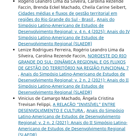
Rogério Leandro Lima da Silveira, Carolina Rezende
Faccin, Brenda Eckel Machado, Cheila Carine Seibert,
Cidades médias e fluxos de gestão territorial em
regiões do Rio Grande do Sul - Brasil
,
Anais do
Simpósio Latino-Americano de Estudos de
Desenvolvimento Regional: v. 4 n. 4 (2025): Anais do IV
Simpósio Latino-Americano de Estudos de
Desenvolvimento Regional (SLAEDR)
Lenize Rodrigues Ferreira, Rogério Leandro Lima da
Silveira, Carolina Rezende Faccin,
NOROESTE DO RIO
GRANDE DO SUL: DINÂMICA REGIONAL E OS FLUXOS
DE GESTÃO DO TERRITÓRIO NA REGIÃO FUNCIONAL 7
,
Anais do Simpósio Latino-Americano de Estudos de
Desenvolvimento Regional: v. 2 n. 2 (2021): Anais do II
Simpósio Latino-Americano de Estudos de
Desenvolvimento Regional (SLAEDR)
Vinicius de Camargo Machado, Ângela Cristina
Trevisan Felippi,
A RELAÇÃO “INVISÍVEL” ENTRE
DESENVOLVIMENTO E CULTURA
,
Anais do Simpósio
Latino-Americano de Estudos de Desenvolvimento
Regional: v. 2 n. 2 (2021): Anais do II Simpósio Latino-
Americano de Estudos de Desenvolvimento Regional
(SLAEDR)