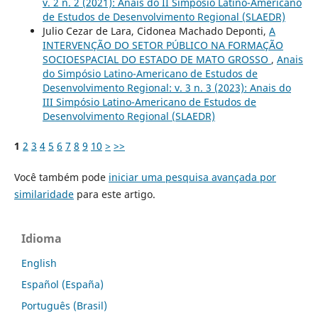
v. 2 n. 2 (2021): Anais do II Simpósio Latino-Americano
de Estudos de Desenvolvimento Regional (SLAEDR)
Julio Cezar de Lara, Cidonea Machado Deponti,
A
INTERVENÇÃO DO SETOR PÚBLICO NA FORMAÇÃO
SOCIOESPACIAL DO ESTADO DE MATO GROSSO
,
Anais
do Simpósio Latino-Americano de Estudos de
Desenvolvimento Regional: v. 3 n. 3 (2023): Anais do
III Simpósio Latino-Americano de Estudos de
Desenvolvimento Regional (SLAEDR)
1
2
3
4
5
6
7
8
9
10
>
>>
Você também pode
iniciar uma pesquisa avançada por
similaridade
para este artigo.
Idioma
English
Español (España)
Português (Brasil)