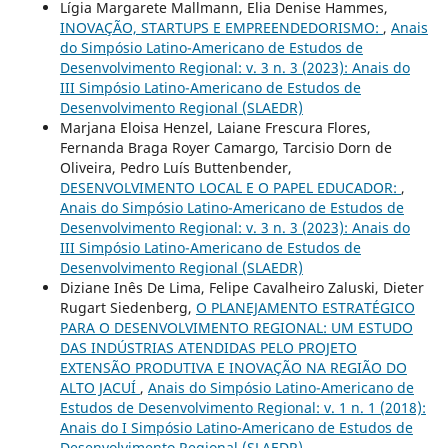
Lígia Margarete Mallmann, Elia Denise Hammes,
INOVAÇÃO, STARTUPS E EMPREENDEDORISMO:
,
Anais
do Simpósio Latino-Americano de Estudos de
Desenvolvimento Regional: v. 3 n. 3 (2023): Anais do
III Simpósio Latino-Americano de Estudos de
Desenvolvimento Regional (SLAEDR)
Marjana Eloisa Henzel, Laiane Frescura Flores,
Fernanda Braga Royer Camargo, Tarcisio Dorn de
Oliveira, Pedro Luís Buttenbender,
DESENVOLVIMENTO LOCAL E O PAPEL EDUCADOR:
,
Anais do Simpósio Latino-Americano de Estudos de
Desenvolvimento Regional: v. 3 n. 3 (2023): Anais do
III Simpósio Latino-Americano de Estudos de
Desenvolvimento Regional (SLAEDR)
Diziane Inês De Lima, Felipe Cavalheiro Zaluski, Dieter
Rugart Siedenberg,
O PLANEJAMENTO ESTRATÉGICO
PARA O DESENVOLVIMENTO REGIONAL: UM ESTUDO
DAS INDÚSTRIAS ATENDIDAS PELO PROJETO
EXTENSÃO PRODUTIVA E INOVAÇÃO NA REGIÃO DO
ALTO JACUÍ
,
Anais do Simpósio Latino-Americano de
Estudos de Desenvolvimento Regional: v. 1 n. 1 (2018):
Anais do I Simpósio Latino-Americano de Estudos de
Desenvolvimento Regional (SLAEDR)