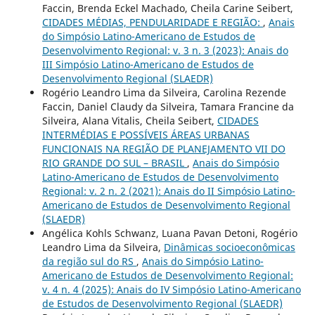
Faccin, Brenda Eckel Machado, Cheila Carine Seibert,
CIDADES MÉDIAS, PENDULARIDADE E REGIÃO:
,
Anais
do Simpósio Latino-Americano de Estudos de
Desenvolvimento Regional: v. 3 n. 3 (2023): Anais do
III Simpósio Latino-Americano de Estudos de
Desenvolvimento Regional (SLAEDR)
Rogério Leandro Lima da Silveira, Carolina Rezende
Faccin, Daniel Claudy da Silveira, Tamara Francine da
Silveira, Alana Vitalis, Cheila Seibert,
CIDADES
INTERMÉDIAS E POSSÍVEIS ÁREAS URBANAS
FUNCIONAIS NA REGIÃO DE PLANEJAMENTO VII DO
RIO GRANDE DO SUL – BRASIL
,
Anais do Simpósio
Latino-Americano de Estudos de Desenvolvimento
Regional: v. 2 n. 2 (2021): Anais do II Simpósio Latino-
Americano de Estudos de Desenvolvimento Regional
(SLAEDR)
Angélica Kohls Schwanz, Luana Pavan Detoni, Rogério
Leandro Lima da Silveira,
Dinâmicas socioeconômicas
da região sul do RS
,
Anais do Simpósio Latino-
Americano de Estudos de Desenvolvimento Regional:
v. 4 n. 4 (2025): Anais do IV Simpósio Latino-Americano
de Estudos de Desenvolvimento Regional (SLAEDR)