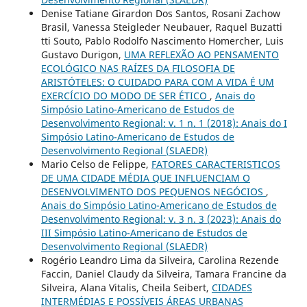
Denise Tatiane Girardon Dos Santos, Rosani Zachow
Brasil, Vanessa Steigleder Neubauer, Raquel Buzatti
tti Souto, Pablo Rodolfo Nascimento Homercher, Luis
Gustavo Durigon,
UMA REFLEXÃO AO PENSAMENTO
ECOLÓGICO NAS RAÍZES DA FILOSOFIA DE
ARISTÓTELES: O CUIDADO PARA COM A VIDA É UM
EXERCÍCIO DO MODO DE SER ÉTICO
,
Anais do
Simpósio Latino-Americano de Estudos de
Desenvolvimento Regional: v. 1 n. 1 (2018): Anais do I
Simpósio Latino-Americano de Estudos de
Desenvolvimento Regional (SLAEDR)
Mario Celso de Felippe,
FATORES CARACTERISTICOS
DE UMA CIDADE MÉDIA QUE INFLUENCIAM O
DESENVOLVIMENTO DOS PEQUENOS NEGÓCIOS
,
Anais do Simpósio Latino-Americano de Estudos de
Desenvolvimento Regional: v. 3 n. 3 (2023): Anais do
III Simpósio Latino-Americano de Estudos de
Desenvolvimento Regional (SLAEDR)
Rogério Leandro Lima da Silveira, Carolina Rezende
Faccin, Daniel Claudy da Silveira, Tamara Francine da
Silveira, Alana Vitalis, Cheila Seibert,
CIDADES
INTERMÉDIAS E POSSÍVEIS ÁREAS URBANAS