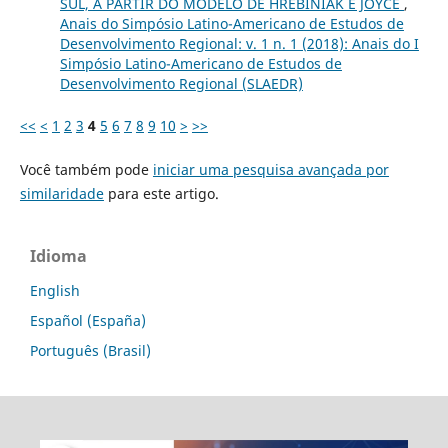
SUL, A PARTIR DO MODELO DE HREBINIAK E JOYCE
,
Anais do Simpósio Latino-Americano de Estudos de
Desenvolvimento Regional: v. 1 n. 1 (2018): Anais do I
Simpósio Latino-Americano de Estudos de
Desenvolvimento Regional (SLAEDR)
<<
<
1
2
3
4
5
6
7
8
9
10
>
>>
Você também pode
iniciar uma pesquisa avançada por
similaridade
para este artigo.
Idioma
English
Español (España)
Português (Brasil)