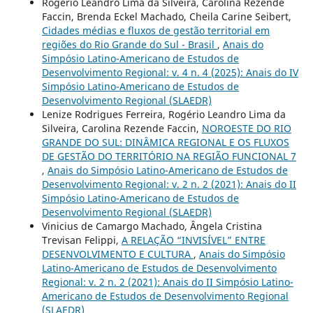
Rogério Leandro Lima da Silveira, Carolina Rezende
Faccin, Brenda Eckel Machado, Cheila Carine Seibert,
Cidades médias e fluxos de gestão territorial em
regiões do Rio Grande do Sul - Brasil
,
Anais do
Simpósio Latino-Americano de Estudos de
Desenvolvimento Regional: v. 4 n. 4 (2025): Anais do IV
Simpósio Latino-Americano de Estudos de
Desenvolvimento Regional (SLAEDR)
Lenize Rodrigues Ferreira, Rogério Leandro Lima da
Silveira, Carolina Rezende Faccin,
NOROESTE DO RIO
GRANDE DO SUL: DINÂMICA REGIONAL E OS FLUXOS
DE GESTÃO DO TERRITÓRIO NA REGIÃO FUNCIONAL 7
,
Anais do Simpósio Latino-Americano de Estudos de
Desenvolvimento Regional: v. 2 n. 2 (2021): Anais do II
Simpósio Latino-Americano de Estudos de
Desenvolvimento Regional (SLAEDR)
Vinicius de Camargo Machado, Ângela Cristina
Trevisan Felippi,
A RELAÇÃO “INVISÍVEL” ENTRE
DESENVOLVIMENTO E CULTURA
,
Anais do Simpósio
Latino-Americano de Estudos de Desenvolvimento
Regional: v. 2 n. 2 (2021): Anais do II Simpósio Latino-
Americano de Estudos de Desenvolvimento Regional
(SLAEDR)