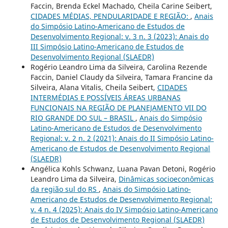
Faccin, Brenda Eckel Machado, Cheila Carine Seibert,
CIDADES MÉDIAS, PENDULARIDADE E REGIÃO:
,
Anais
do Simpósio Latino-Americano de Estudos de
Desenvolvimento Regional: v. 3 n. 3 (2023): Anais do
III Simpósio Latino-Americano de Estudos de
Desenvolvimento Regional (SLAEDR)
Rogério Leandro Lima da Silveira, Carolina Rezende
Faccin, Daniel Claudy da Silveira, Tamara Francine da
Silveira, Alana Vitalis, Cheila Seibert,
CIDADES
INTERMÉDIAS E POSSÍVEIS ÁREAS URBANAS
FUNCIONAIS NA REGIÃO DE PLANEJAMENTO VII DO
RIO GRANDE DO SUL – BRASIL
,
Anais do Simpósio
Latino-Americano de Estudos de Desenvolvimento
Regional: v. 2 n. 2 (2021): Anais do II Simpósio Latino-
Americano de Estudos de Desenvolvimento Regional
(SLAEDR)
Angélica Kohls Schwanz, Luana Pavan Detoni, Rogério
Leandro Lima da Silveira,
Dinâmicas socioeconômicas
da região sul do RS
,
Anais do Simpósio Latino-
Americano de Estudos de Desenvolvimento Regional:
v. 4 n. 4 (2025): Anais do IV Simpósio Latino-Americano
de Estudos de Desenvolvimento Regional (SLAEDR)