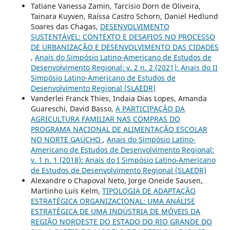
Tatiane Vanessa Zamin, Tarcisio Dorn de Oliveira,
Tainara Kuyven, Raíssa Castro Schorn, Daniel Hedlund
Soares das Chagas,
DESENVOLVIMENTO
SUSTENTÁVEL: CONTEXTO E DESAFIOS NO PROCESSO
DE URBANIZAÇÃO E DESENVOLVIMENTO DAS CIDADES
,
Anais do Simpósio Latino-Americano de Estudos de
Desenvolvimento Regional: v. 2 n. 2 (2021): Anais do II
Simpósio Latino-Americano de Estudos de
Desenvolvimento Regional (SLAEDR)
Vanderlei Franck Thies, Indaia Dias Lopes, Amanda
Guareschi, David Basso,
A PARTICIPAÇÃO DA
AGRICULTURA FAMILIAR NAS COMPRAS DO
PROGRAMA NACIONAL DE ALIMENTAÇÃO ESCOLAR
NO NORTE GAÚCHO
,
Anais do Simpósio Latino-
Americano de Estudos de Desenvolvimento Regional:
v. 1 n. 1 (2018): Anais do I Simpósio Latino-Americano
de Estudos de Desenvolvimento Regional (SLAEDR)
Alexandre o Chapoval Neto, Jorge Oneide Sausen,
Martinho Luís Kelm,
TIPOLOGIA DE ADAPTAÇÃO
ESTRATÉGICA ORGANIZACIONAL: UMA ANÁLISE
ESTRATÉGICA DE UMA INDÚSTRIA DE MÓVEIS DA
REGIÃO NOROESTE DO ESTADO DO RIO GRANDE DO