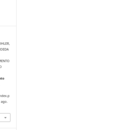
OHLER,
 MOEDA
MENTO
O
nto
.
index.p
 ago.