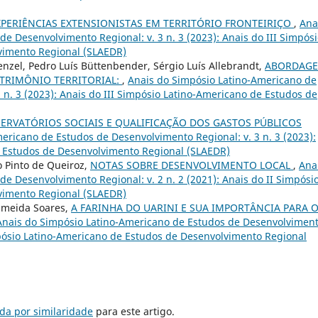
XPERIÊNCIAS EXTENSIONISTAS EM TERRITÓRIO FRONTEIRIÇO
,
Ana
e Desenvolvimento Regional: v. 3 n. 3 (2023): Anais do III Simpós
vimento Regional (SLAEDR)
zel, Pedro Luís Büttenbender, Sérgio Luís Allebrandt,
ABORDAG
ATRIMÔNIO TERRITORIAL:
,
Anais do Simpósio Latino-Americano de
 n. 3 (2023): Anais do III Simpósio Latino-Americano de Estudos de
ERVATÓRIOS SOCIAIS E QUALIFICAÇÃO DOS GASTOS PÚBLICOS
ericano de Estudos de Desenvolvimento Regional: v. 3 n. 3 (2023):
e Estudos de Desenvolvimento Regional (SLAEDR)
o Pinto de Queiroz,
NOTAS SOBRE DESENVOLVIMENTO LOCAL
,
Ana
e Desenvolvimento Regional: v. 2 n. 2 (2021): Anais do II Simpósi
vimento Regional (SLAEDR)
Almeida Soares,
A FARINHA DO UARINI E SUA IMPORTÂNCIA PARA 
Anais do Simpósio Latino-Americano de Estudos de Desenvolvimen
Simpósio Latino-Americano de Estudos de Desenvolvimento Regional
da por similaridade
para este artigo.