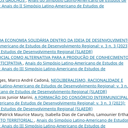
IOS GAÚCHOS
,
Anais do Simpósio Latino-Americano de Estudos de
): Anais do II Simpósio Latino-Americano de Estudos de
DA ECONOMIA SOLIDÁRIA DENTRO DA IDEIA DE DESENVOLVIMEN
mericano de Estudos de Desenvolvimento Regional: v. 3 n. 3 (2023
e Estudos de Desenvolvimento Regional (SLAEDR)
OCIAL COMO ALTERNATIVA PARA A PRODUÇÃO DE CONHECIMENTO
RTICIPATIVA
,
Anais do Simpósio Latino-Americano de Estudos de
): Anais do III Simpósio Latino-Americano de Estudos de
 Etges, Marco André Cadoná,
NEOLIBERALISMO, RACIONALIDADE E
Latino-Americano de Estudos de Desenvolvimento Regional: v. 3 n.
ricano de Estudos de Desenvolvimento Regional (SLAEDR)
cos Junior Marini,
A FORMAÇÃO DO CONSÓRCIO INTERMUNICIPAL
ricano de Estudos de Desenvolvimento Regional: v. 3 n. 3 (2023):
e Estudos de Desenvolvimento Regional (SLAEDR)
atrick Maurice Maury, Isabella Dias de Carvalho, Lamounier Ertha
TO TERRITORIAL:
,
Anais do Simpósio Latino-Americano de Estudo
): Anais do III Simpósio Latino-Americano de Estudos de