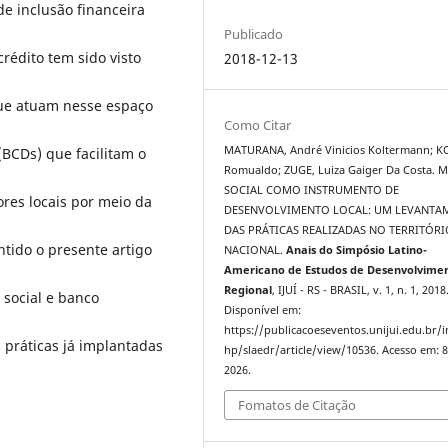
de inclusão financeira
Publicado
crédito tem sido visto
2018-12-13
 que atuam nesse espaço
Como Citar
MATURANA, André Vinicios Koltermann; K
BCDs) que facilitam o
Romualdo; ZUGE, Luiza Gaiger Da Costa.
SOCIAL COMO INSTRUMENTO DE
res locais por meio da
DESENVOLVIMENTO LOCAL: UM LEVANTA
DAS PRÁTICAS REALIZADAS NO TERRITÓRI
ntido o presente artigo
NACIONAL.
Anais do Simpósio Latino-
Americano de Estudos de Desenvolvime
Regional
, IJUÍ - RS - BRASIL, v. 1, n. 1, 2018
 social e banco
Disponível em:
https://publicacoeseventos.unijui.edu.br/
práticas já implantadas
hp/slaedr/article/view/10536. Acesso em: 8
2026.
Fomatos de Citação