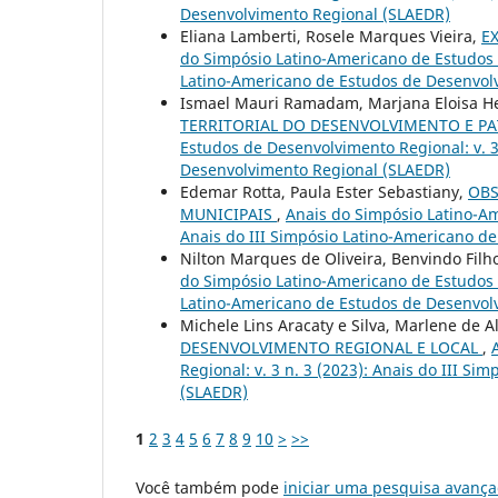
Desenvolvimento Regional (SLAEDR)
Eliana Lamberti, Rosele Marques Vieira,
E
do Simpósio Latino-Americano de Estudos d
Latino-Americano de Estudos de Desenvol
Ismael Mauri Ramadam, Marjana Eloisa Hen
TERRITORIAL DO DESENVOLVIMENTO E P
Estudos de Desenvolvimento Regional: v. 3
Desenvolvimento Regional (SLAEDR)
Edemar Rotta, Paula Ester Sebastiany,
OBS
MUNICIPAIS
,
Anais do Simpósio Latino-Am
Anais do III Simpósio Latino-Americano d
Nilton Marques de Oliveira, Benvindo Filh
do Simpósio Latino-Americano de Estudos d
Latino-Americano de Estudos de Desenvol
Michele Lins Aracaty e Silva, Marlene de 
DESENVOLVIMENTO REGIONAL E LOCAL
,
Regional: v. 3 n. 3 (2023): Anais do III 
(SLAEDR)
1
2
3
4
5
6
7
8
9
10
>
>>
Você também pode
iniciar uma pesquisa avança