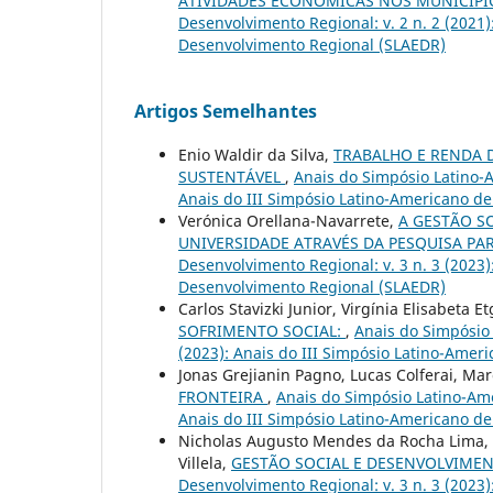
ATIVIDADES ECONÔMICAS NOS MUNICÍP
Desenvolvimento Regional: v. 2 n. 2 (2021
Desenvolvimento Regional (SLAEDR)
Artigos Semelhantes
Enio Waldir da Silva,
TRABALHO E RENDA 
SUSTENTÁVEL
,
Anais do Simpósio Latino-A
Anais do III Simpósio Latino-Americano d
Verónica Orellana-Navarrete,
A GESTÃO S
UNIVERSIDADE ATRAVÉS DA PESQUISA PA
Desenvolvimento Regional: v. 3 n. 3 (2023
Desenvolvimento Regional (SLAEDR)
Carlos Stavizki Junior, Virgínia Elisabeta
SOFRIMENTO SOCIAL:
,
Anais do Simpósio 
(2023): Anais do III Simpósio Latino-Ame
Jonas Grejianin Pagno, Lucas Colferai, Mar
FRONTEIRA
,
Anais do Simpósio Latino-Ame
Anais do III Simpósio Latino-Americano d
Nicholas Augusto Mendes da Rocha Lima, P
Villela,
GESTÃO SOCIAL E DESENVOLVIMEN
Desenvolvimento Regional: v. 3 n. 3 (2023