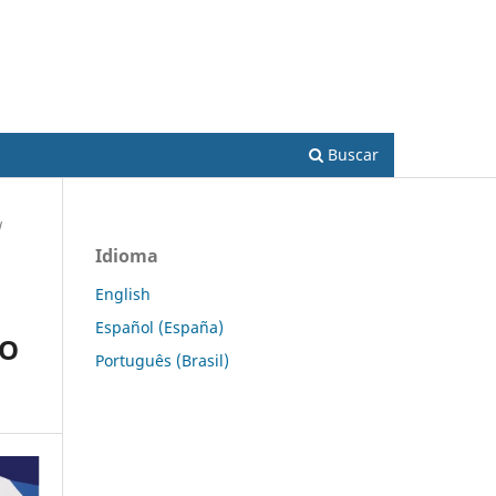
Acesso
Buscar
/
Idioma
English
Español (España)
DO
Português (Brasil)