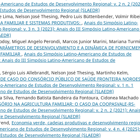
-Americano de Estudos de Desenvolvimento Regional: v. 2 n. 2 (202
 Estudos de Desenvolvimento Regional (SLAEDR)
de Lima, Nelson José Thesing, Pedro Luis Büttenbender, Volmir Ribe
A FAMILIAR E SISTEMAS PRODUTIVOS:
,
Anais do Simpósio Latino-
egional: v. 3 n. 3 (2023): Anais do III Simpósio Latino-Americano
AEDR)
odoy, Miguel Angelo Perondi, Marcos Junior Marini, Mariana Turm
PARÂMETROS DE DESENVOLVIMENTO E A DINÂMICA DE FORNICME
 FAMILIAR
,
Anais do Simpósio Latino-Americano de Estudos de
): Anais do III Simpósio Latino-Americano de Estudos de
 Sérgio Luis Allebrandt, Nelson José Thesing, Martinho Kelm,
 DE CASO DO CONSÓRCIO PÚBLICO DE SAÚDE FRONTEIRA NOROE
no-Americano de Estudos de Desenvolvimento Regional: v. 1 n. 1
cano de Estudos de Desenvolvimento Regional (SLAEDR)
 da Silva, Fernando Batista Bandeira da Fontoura, Cidonea Machado
SÓRIO NA AGRICULTURA FAMILIAR: O CASO DA COOPASVALE-RS-
no de Estudos de Desenvolvimento Regional: v. 2 n. 2 (2021): Anai
de Desenvolvimento Regional (SLAEDR)
Arend,
Economia verde, cadeias produtivas e desenvolvimento regio
ericano de Estudos de Desenvolvimento Regional: v. 4 n. 4 (2025)
e Estudos de Desenvolvimento Regional (SLAEDR)