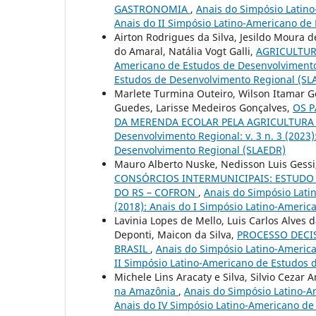
GASTRONOMIA
,
Anais do Simpósio Latino
Anais do II Simpósio Latino-Americano de
Airton Rodrigues da Silva, Jesildo Moura 
do Amaral, Natália Vogt Galli,
AGRICULTUR
Americano de Estudos de Desenvolvimento R
Estudos de Desenvolvimento Regional (SL
Marlete Turmina Outeiro, Wilson Itamar G
Guedes, Larisse Medeiros Gonçalves,
OS 
DA MERENDA ECOLAR PELA AGRICULTURA
Desenvolvimento Regional: v. 3 n. 3 (2023
Desenvolvimento Regional (SLAEDR)
Mauro Alberto Nuske, Nedisson Luis Gessi,
CONSÓRCIOS INTERMUNICIPAIS: ESTUDO
DO RS – COFRON
,
Anais do Simpósio Lati
(2018): Anais do I Simpósio Latino-Ameri
Lavinia Lopes de Mello, Luis Carlos Alves
Deponti, Maicon da Silva,
PROCESSO DECI
BRASIL
,
Anais do Simpósio Latino-America
II Simpósio Latino-Americano de Estudos 
Michele Lins Aracaty e Silva, Silvio Cezar 
na Amazônia
,
Anais do Simpósio Latino-Am
Anais do IV Simpósio Latino-Americano d