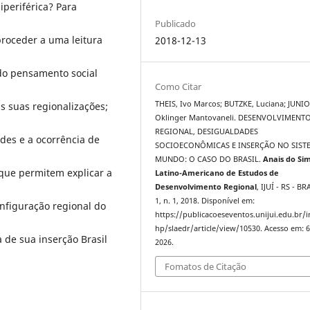
iperiférica? Para
Publicado
proceder a uma leitura
2018-12-13
 do pensamento social
Como Citar
THEIS, Ivo Marcos; BUTZKE, Luciana; JUNIO
s suas regionalizações;
Oklinger Mantovaneli. DESENVOLVIMENT
REGIONAL, DESIGUALDADES
des e a ocorrência de
SOCIOECONÔMICAS E INSERÇÃO NO SIST
MUNDO: O CASO DO BRASIL.
Anais do Si
s que permitem explicar a
Latino-Americano de Estudos de
Desenvolvimento Regional
, IJUÍ - RS - BR
1, n. 1, 2018. Disponível em:
nfiguração regional do
https://publicacoeseventos.unijui.edu.br/
hp/slaedr/article/view/10530. Acesso em: 6
 de sua inserção Brasil
2026.
Fomatos de Citação