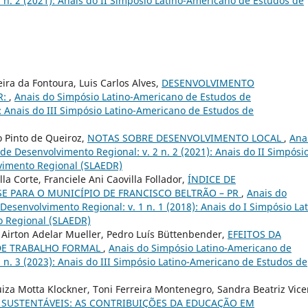
 n. 2 (2021): Anais do II Simpósio Latino-Americano de Estudos de
ira da Fontoura, Luis Carlos Alves,
DESENVOLVIMENTO
R:
,
Anais do Simpósio Latino-Americano de Estudos de
): Anais do III Simpósio Latino-Americano de Estudos de
o Pinto de Queiroz,
NOTAS SOBRE DESENVOLVIMENTO LOCAL
,
Ana
e Desenvolvimento Regional: v. 2 n. 2 (2021): Anais do II Simpósi
vimento Regional (SLAEDR)
la Corte, Franciele Ani Caovilla Follador,
ÍNDICE DE
E PARA O MUNICÍPIO DE FRANCISCO BELTRÃO – PR
,
Anais do
esenvolvimento Regional: v. 1 n. 1 (2018): Anais do I Simpósio Lat
 Regional (SLAEDR)
 Airton Adelar Mueller, Pedro Luís Büttenbender,
EFEITOS DA
DE TRABALHO FORMAL
,
Anais do Simpósio Latino-Americano de
 n. 3 (2023): Anais do III Simpósio Latino-Americano de Estudos de
iza Motta Klockner, Toni Ferreira Montenegro, Sandra Beatriz Vice
SUSTENTÁVEIS: AS CONTRIBUIÇÕES DA EDUCAÇÃO EM