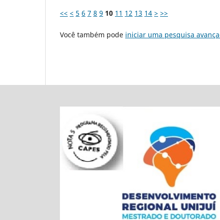
<<
<
5
6
7
8
9
10
11
12
13
14
>
>>
Você também pode
iniciar uma pesquisa avança