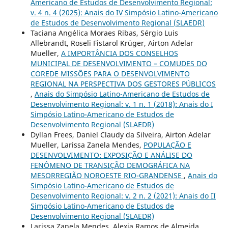
Americano de Estudos de Desenvolvimento Regional:
v. 4 n. 4 (2025): Anais do IV Simpósio Latino-Americano
de Estudos de Desenvolvimento Regional (SLAEDR)
Taciana Angélica Moraes Ribas, Sérgio Luis
Allebrandt, Roseli Fistarol Krüger, Airton Adelar
Mueller,
A IMPORTÂNCIA DOS CONSELHOS
MUNICIPAL DE DESENVOLVIMENTO – COMUDES DO
COREDE MISSÕES PARA O DESENVOLVIMENTO
REGIONAL NA PERSPECTIVA DOS GESTORES PÚBLICOS
,
Anais do Simpósio Latino-Americano de Estudos de
Desenvolvimento Regional: v. 1 n. 1 (2018): Anais do I
Simpósio Latino-Americano de Estudos de
Desenvolvimento Regional (SLAEDR)
Dyllan Frees, Daniel Claudy da Silveira, Airton Adelar
Mueller, Larissa Zanela Mendes,
POPULAÇÃO E
DESENVOLVIMENTO: EXPOSIÇÃO E ANÁLISE DO
FENÔMENO DE TRANSIÇÃO DEMOGRÁFICA NA
MESORREGIÃO NOROESTE RIO-GRANDENSE
,
Anais do
Simpósio Latino-Americano de Estudos de
Desenvolvimento Regional: v. 2 n. 2 (2021): Anais do II
Simpósio Latino-Americano de Estudos de
Desenvolvimento Regional (SLAEDR)
Larissa Zanela Mendes, Alexia Ramos de Almeida,