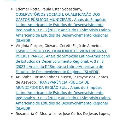
Edemar Rotta, Paula Ester Sebastiany,
OBSERVATÓRIOS SOCIAIS E QUALIFICAÇÃO DOS
GASTOS PÚBLICOS MUNICIPAIS
,
Anais do Simpósio
Latino-Americano de Estudos de Desenvolvimento
Regional: v. 3 n. 3 (2023): Anais do III Simpósio Latino-
Americano de Estudos de Desenvolvimento Regional
(SLAEDR)
Virgínia Purper, Giovana Goretti Feijó de Almeida,
ESPAÇOS PÚBLICOS, QUALIDADE DE VIDA URBANA E
POCKET PARKS:
,
Anais do Simpósio Latino-Americano
de Estudos de Desenvolvimento Regional: v. 3 n. 3
(2023): Anais do III Simpósio Latino-Americano de
Estudos de Desenvolvimento Regional (SLAEDR)
Ari Söthe , Bruno Kober Hausen, Jasmyne dos Santos
de Azevedo,
TRANSPARÊNCIA PÚBLICA DE
MUNICÍPIOS DA REGIÃO SUL:
,
Anais do Simpósio
Latino-Americano de Estudos de Desenvolvimento
Regional: v. 3 n. 3 (2023): Anais do III Simpósio Latino-
Americano de Estudos de Desenvolvimento Regional
(SLAEDR)
Rosamaria C. Moura-Leite, José Carlos De Jesus Lopes,