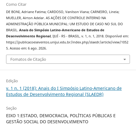
Como Citar
DE BONI, Adriane Fatima; CARDOSO, Vanilson Viana; CARNEIRO, Lineia;
MUELLER, Airton Adelar. AS AÇÕES DE CONTROLE INTERNO NA
ADMINISTRAÇÃO PÚBLICA MUNICIPAL: UM ESTUDO DE CASO NO SUL DO
BRASIL.
Anais do Simpósio Latino-Americano de Estudos de
Desenvolvimento Regional
, IJUÍ - RS - BRASIL, v. 1, n. 1, 2018. Disponível em:
https://publicacoeseventos.unijui.edu.br/index.php/slaedr/article/view/1052
5. Acesso em: 6 ago. 2026.
Fomatos de Citação
Edição
v. 1 n. 1 (2018): Anais do I Simpósio Latino-Americano de
Estudos de Desenvolvimento Regional (SLAEDR)
Seção
EIXO 1:ESTADO, DEMOCRACIA, POLÍTICAS PÚBLICAS E
GESTÃO SOCIAL DO DESENVOLVIMENTO