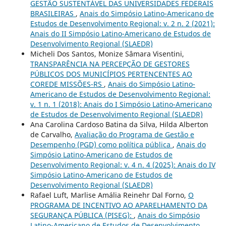
GESTÃO SUSTENTÁVEL DAS UNIVERSIDADES FEDERAIS
BRASILEIRAS
,
Anais do Simpósio Latino-Americano de
Estudos de Desenvolvimento Regional: v. 2 n. 2 (2021):
Anais do II Simpósio Latino-Americano de Estudos de
Desenvolvimento Regional (SLAEDR)
Micheli Dos Santos, Monize Sâmara Visentini,
TRANSPARÊNCIA NA PERCEPÇÃO DE GESTORES
PÚBLICOS DOS MUNICÍPIOS PERTENCENTES AO
COREDE MISSÕES-RS
,
Anais do Simpósio Latino-
Americano de Estudos de Desenvolvimento Regional:
v. 1 n. 1 (2018): Anais do I Simpósio Latino-Americano
de Estudos de Desenvolvimento Regional (SLAEDR)
Ana Carolina Cardoso Batina da Silva, Hilda Alberton
de Carvalho,
Avaliação do Programa de Gestão e
Desempenho (PGD) como política pública
,
Anais do
Simpósio Latino-Americano de Estudos de
Desenvolvimento Regional: v. 4 n. 4 (2025): Anais do IV
Simpósio Latino-Americano de Estudos de
Desenvolvimento Regional (SLAEDR)
Rafael Luft, Marlise Amália Reinehr Dal Forno,
O
PROGRAMA DE INCENTIVO AO APARELHAMENTO DA
SEGURANÇA PÚBLICA (PISEG):
,
Anais do Simpósio
Latino-Americano de Estudos de Desenvolvimento