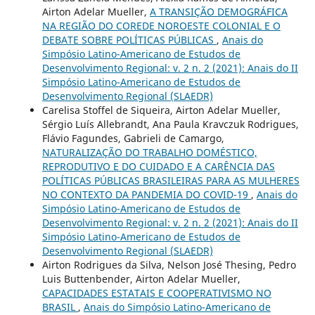
Airton Adelar Mueller,
A TRANSIÇÃO DEMOGRÁFICA
NA REGIÃO DO COREDE NOROESTE COLONIAL E O
DEBATE SOBRE POLÍTICAS PÚBLICAS
,
Anais do
Simpósio Latino-Americano de Estudos de
Desenvolvimento Regional: v. 2 n. 2 (2021): Anais do II
Simpósio Latino-Americano de Estudos de
Desenvolvimento Regional (SLAEDR)
Carelisa Stoffel de Siqueira, Airton Adelar Mueller,
Sérgio Luís Allebrandt, Ana Paula Kravczuk Rodrigues,
Flávio Fagundes, Gabrieli de Camargo,
NATURALIZAÇÃO DO TRABALHO DOMÉSTICO,
REPRODUTIVO E DO CUIDADO E A CARÊNCIA DAS
POLÍTICAS PÚBLICAS BRASILEIRAS PARA AS MULHERES
NO CONTEXTO DA PANDEMIA DO COVID-19
,
Anais do
Simpósio Latino-Americano de Estudos de
Desenvolvimento Regional: v. 2 n. 2 (2021): Anais do II
Simpósio Latino-Americano de Estudos de
Desenvolvimento Regional (SLAEDR)
Airton Rodrigues da Silva, Nelson José Thesing, Pedro
Luis Buttenbender, Airton Adelar Mueller,
CAPACIDADES ESTATAIS E COOPERATIVISMO NO
BRASIL
,
Anais do Simpósio Latino-Americano de