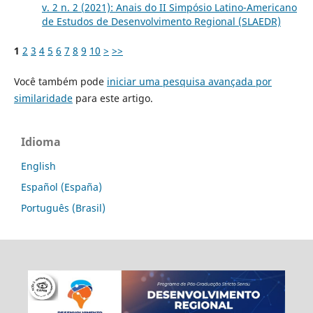
v. 2 n. 2 (2021): Anais do II Simpósio Latino-Americano
de Estudos de Desenvolvimento Regional (SLAEDR)
1
2
3
4
5
6
7
8
9
10
>
>>
Você também pode
iniciar uma pesquisa avançada por
similaridade
para este artigo.
Idioma
English
Español (España)
Português (Brasil)