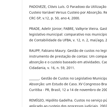
PADOVEZE, Clóvis Luís. O Paradoxo da Utilização
Custeio Variável Versus Custeio por Absorção. R
CRC-SP, v.12, p. 50, ano 4, 2000.
PRADE, Adelir Júnior; FABRE, Valkyrie Vieira. Ga
legislativo municipal: comparativo nos município
de Contabilidade da UFBA, v. 12, n. 2, mai/ago, 
RAUPP, Fabiano Maury. Gestão de custos no legi
instrumento de prestação de contas: Um compara
absorção e o custeio baseado em atividades. Ca
Cidadania, v. 16, n. 59, 2011.
_______. Gestão de Custos no Legislativo Municip
Absorção: um Estudo de Caso. XV Congresso Bras
Curitiba - PR, Brasil, 12 a 14 de novembro de 20
REMÍGIO, Hipólito Gadelha. Custos no serviço p
aplicado ao custeio dos processos judiciais. 2002