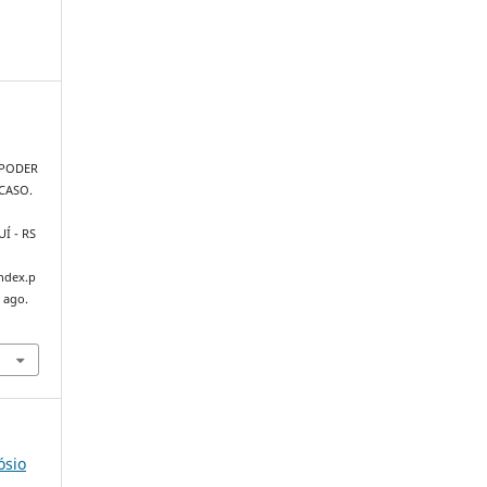
 PODER
CASO.
JUÍ - RS
index.p
 ago.
ósio