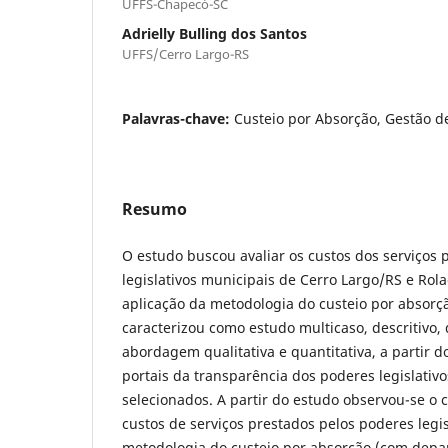
UFFS-Chapecó-SC
Adrielly Bulling dos Santos
UFFS/Cerro Largo-RS
Palavras-chave:
Custeio por Absorção, Gestão de
Resumo
O estudo buscou avaliar os custos dos serviços
legislativos municipais de Cerro Largo/RS e Rol
aplicação da metodologia do custeio por absorç
caracterizou como estudo multicaso, descritivo
abordagem qualitativa e quantitativa, a partir 
portais da transparência dos poderes legislativ
selecionados. A partir do estudo observou-se 
custos de serviços prestados pelos poderes legis
metodologia do custeio por absorção (com depa