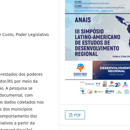
 Custo, Poder Legislativo
 prestados dos poderes
ador/RS por meio da
ão. A pesquisa se
, documental, com
dos dados coletados nos
os dos municípios
PDF
o comportamento dos
lativos a partir da
rtamentalização).