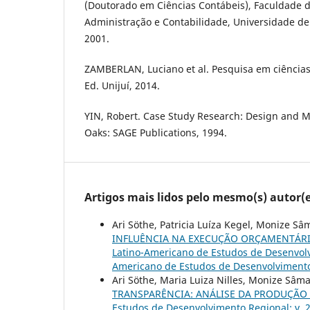
(Doutorado em Ciências Contábeis), Faculdade 
Administração e Contabilidade, Universidade de 
2001.
ZAMBERLAN, Luciano et al. Pesquisa em ciências s
Ed. Unijuí, 2014.
YIN, Robert. Case Study Research: Design and M
Oaks: SAGE Publications, 1994.
Artigos mais lidos pelo mesmo(s) autor(e
Ari Söthe, Patricia Luíza Kegel, Monize Sâm
INFLUÊNCIA NA EXECUÇÃO ORÇAMENTÁRI
Latino-Americano de Estudos de Desenvolvi
Americano de Estudos de Desenvolvimento
Ari Söthe, Maria Luiza Nilles, Monize Sâma
TRANSPARÊNCIA: ANÁLISE DA PRODUÇÃO
Estudos de Desenvolvimento Regional: v. 2