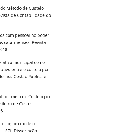
 do Método de Custeio:
evista de Contabilidade do
stos com pessoal no poder
s catarinenses. Revista
2018.
slativo municipal como
tivo entre o custeio por
dernos Gestão Pública e
al por meio do Custeio por
ileiro de Custos –
08
úblico: um modelo
. 167f. Dissertação