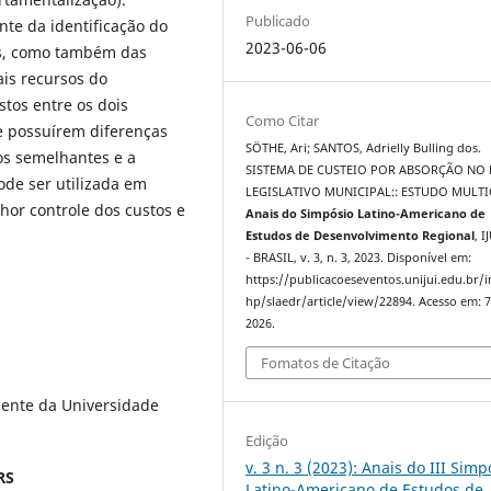
Publicado
nte da identificação do
2023-06-06
os, como também das
is recursos do
tos entre os dois
Como Citar
e possuírem diferenças
SÖTHE, Ari; SANTOS, Adrielly Bulling dos.
os semelhantes e a
SISTEMA DE CUSTEIO POR ABSORÇÃO NO
ode ser utilizada em
LEGISLATIVO MUNICIPAL:: ESTUDO MULTI
hor controle dos custos e
Anais do Simpósio Latino-Americano de
Estudos de Desenvolvimento Regional
, I
- BRASIL, v. 3, n. 3, 2023. Disponível em:
https://publicacoeseventos.unijui.edu.br/
hp/slaedr/article/view/22894. Acesso em: 7
2026.
Fomatos de Citação
ente da Universidade
Edição
v. 3 n. 3 (2023): Anais do III Simp
RS
Latino-Americano de Estudos de