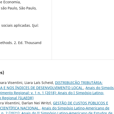
de Economia,
são Paulo, São Paulo,
ociais aplicadas. Ijuí:
ethods. 2. Ed. Thousand
s)
ara Visentini, Liara Laís Scheid,
DISTRIBUIÇÃO TRIBUTÁRIA:
A E NOS ÍNDICES DE DESENVOLVIMENTO LOCAL
,
Anais do Simpós
mento Regional: v. 1 n. 1 (2018): Anais do I Simpósio Latino-
 Regional (SLAEDR)
ra Visentini, Darlan Nei Writzl,
GESTÃO DE CUSTOS PÚBLICOS E
 CIENTÍFICA NACIONAL
,
Anais do Simpósio Latino-Americano de
 n. 2 (2021): Anais do II Simpósio Latino-Americano de Estudos de