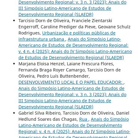
Desenvolvimento Regional: v. 3 n. 3 (2023): Anais do
III Simpósio Latino-Americano de Estudos de
Desenvolvimento Regional (SLAEDR)
Tarcisio Dorn de Oliveira, Franciele Zientarski
Engerroff, Caroline Prediger da Pieve, Geovane Schulz
Rodrigues,
Urbanização e políticas públicas de
infraestrutura urbana
,
Anais do Simpósio Latino-
Americano de Estudos de Desenvolvimento Regional:
v. 4 n. 4 (2025): Anais do IV Simpósio Latino-Americano
de Estudos de Desenvolvimento Regional (SLAEDR)
Marjana Eloisa Henzel, Laiane Frescura Flores,
Fernanda Braga Royer Camargo, Tarcisio Dorn de
Oliveira, Pedro Luís Buttenbender,
DESENVOLVIMENTO LOCAL E O PAPEL EDUCADOR:
,
Anais do Simpósio Latino-Americano de Estudos de
Desenvolvimento Regional: v. 3 n. 3 (2023): Anais do
III Simpósio Latino-Americano de Estudos de
Desenvolvimento Regional (SLAEDR)
Gabriel Silva Ribeiro, Tarcisio Dorn de Oliveira, Daniel
Hedlund Soares das Chagas,
Rua
,
Anais do Simpósio
Latino-Americano de Estudos de Desenvolvimento
Regional: v. 4 n. 4 (2025): Anais do IV Simpósio Latino-
Americano de Estudos de Desenvolvimento Regional