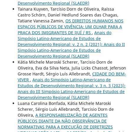
Desenvolvimento Regional (SLAEDR)
Tainara Kuyven, Tarcísio Dorn de Oliveira, Raíssa
Castro Schörn, Daniel Hedlund Soares das Chagas,
Tatiane Vanessa Zamin,
OS DIREITOS HUMANOS NOS
ESPAÇOS PÚBLICOS DE VIVÊNCIA: UM OLHAR PARA A
PRAÇA DOS IMIGRANTES DE IJUÍ / RS
,
Anais do
Simpósio Latino-Americano de Estudos de
Desenvolvimento Regional: v. 2 n. 2 (2021): Anais do II
Simpósio Latino-Americano de Estudos de
Desenvolvimento Regional (SLAEDR)
Kátia Michele Maroski Scherer, Tarcisio Dorn de
Oliveira, Eva da Silva Neta, Julia Licks Chassot, Jeferson
Grosse Hardt, Sérgio Luís Allebrandt,
CIDADE DO BEM-
VIVER
,
Anais do Simpósio Latino-Americano de
Estudos de Desenvolvimento Regional: v. 3 n. 3 (2023):
Anais do III Simpósio Latino-Americano de Estudos de
Desenvolvimento Regional (SLAEDR)
Luana Carolina Bonfada, Kátia Michele Maroski
Scherer, Sérgio Luís Allebrandt, Tarcisio Dorn de
Oliveira,
A RESPONSABILIZAÇÃO DE AGENTES
PÚBLICOS DIANTE DA NÃO OBSERVÂNCIA DE
NORMATIVAS PARA A EXECUÇÃO DE DIRETRIZES