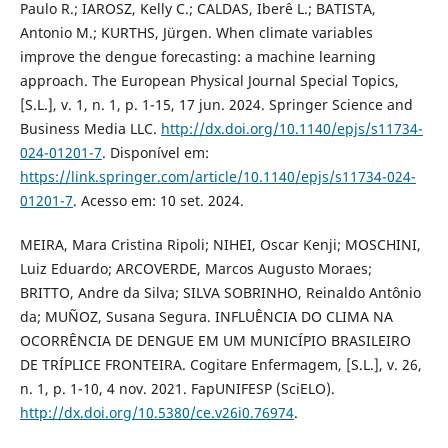
Paulo R.; IAROSZ, Kelly C.; CALDAS, Iberê L.; BATISTA,
Antonio M.; KURTHS, Jürgen. When climate variables
improve the dengue forecasting: a machine learning
approach. The European Physical Journal Special Topics,
[S.L.], v. 1, n. 1, p. 1-15, 17 jun. 2024. Springer Science and
Business Media LLC.
http://dx.doi.org/10.1140/epjs/s11734-
024-01201-7
. Disponível em:
https://link.springer.com/article/10.1140/epjs/s11734-024-
01201-7
. Acesso em: 10 set. 2024.
MEIRA, Mara Cristina Ripoli; NIHEI, Oscar Kenji; MOSCHINI,
Luiz Eduardo; ARCOVERDE, Marcos Augusto Moraes;
BRITTO, Andre da Silva; SILVA SOBRINHO, Reinaldo Antônio
da; MUÑOZ, Susana Segura. INFLUÊNCIA DO CLIMA NA
OCORRÊNCIA DE DENGUE EM UM MUNICÍPIO BRASILEIRO
DE TRÍPLICE FRONTEIRA. Cogitare Enfermagem, [S.L.], v. 26,
n. 1, p. 1-10, 4 nov. 2021. FapUNIFESP (SciELO).
http://dx.doi.org/10.5380/ce.v26i0.76974
.