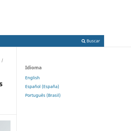
Acesso
Buscar
/
Idioma
English
s
Español (España)
Português (Brasil)