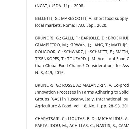
(NCAT)/USDA. 11p., 2008.
BELLETTI, G.; MARESCOTTI, A. Short food supply
local markets. Roma: FAO. 56p., 2020.
BRUNORI, G.; GALLI, F.; BARJOLLE, D.; BROEKHU
GIAMPIETRO, M.; KIRWAN, J.; LANG, T.; MATHIJS, 
ROUGOOR, C.; SCHWARZ, J.; SCHMITT, E.; SMITH, 
TISENKOPFS, T.; TOUZARD, J. M. Are Local Food 
than Global Food Chains? Considerations for Ass
N. 8, 449, 2016.
BRUNORI, G.; ROSSI, A.; MALANDRIN, V. Co-prod
Innovation Processes in Farms Adhering to Soli
Groups (GAS) in Tuscany, Italy. International Jour
Agriculture & Food. Vol. 18, No. 1, pp. 28–53, 201
CHARATSARI, C.; LIOUTAS, E. D.; MICHAILIDIS, A.
PARTALIDOU, M.; ACHILLAS, C.; NASTIS, S.; CAMAN