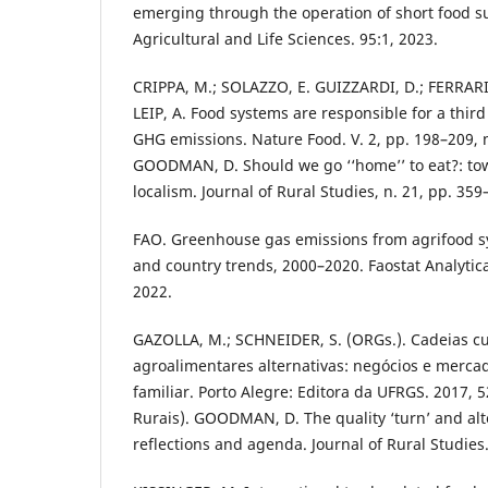
emerging through the operation of short food s
Agricultural and Life Sciences. 95:1, 2023.
CRIPPA, M.; SOLAZZO, E. GUIZZARDI, D.; FERRARIO
LEIP, A. Food systems are responsible for a thir
GHG emissions. Nature Food. V. 2, pp. 198–209,
GOODMAN, D. Should we go ‘‘home’’ to eat?: towa
localism. Journal of Rural Studies, n. 21, pp. 359
FAO. Greenhouse gas emissions from agrifood sy
and country trends, 2000–2020. Faostat Analytica
2022.
GAZOLLA, M.; SCHNEIDER, S. (ORGs.). Cadeias cu
agroalimentares alternativas: negócios e merca
familiar. Porto Alegre: Editora da UFRGS. 2017, 
Rurais). GOODMAN, D. The quality ‘turn’ and alte
reflections and agenda. Journal of Rural Studies. 