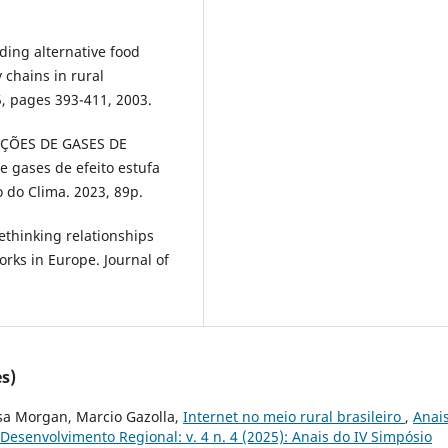
ing alternative food
 chains in rural
, pages 393-411, 2003.
ÇÕES DE GASES DE
e gases de efeito estufa
o do Clima. 2023, 89p.
thinking relationships
rks in Europe. Journal of
s)
sa Morgan, Marcio Gazolla,
Internet no meio rural brasileiro
,
Anai
esenvolvimento Regional: v. 4 n. 4 (2025): Anais do IV Simpósio