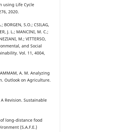
n using Life Cycle
276, 2020.
; BORGEN, S.O.; CSILAG,
, J. L.; MANCINI, M. C.;
ENEZIANI, M.; VITTERSO,
ronmental, and Social
nability. Vol. 11, 4004,
SAMMAM, A. M. Analyzing
an. Outlook on Agriculture.
: A Revision. Sustainable
of long-distance food
ironment (S.A.F.E.)