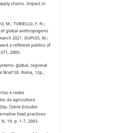
upply chains. Impact in
, M.; TUBIELLO, F. N.;
d of global anthropogenic
 march 2021. DUPUIS, M.;
rd a reflexive politics of
–371, 2005.
stems: global, regional
l Brief 50. Roma, 12p.,
rtas e redes
dos da agricultura
520p. (Série Estudos
rnative food practices:
N. 19, p. 1-7, 2003.