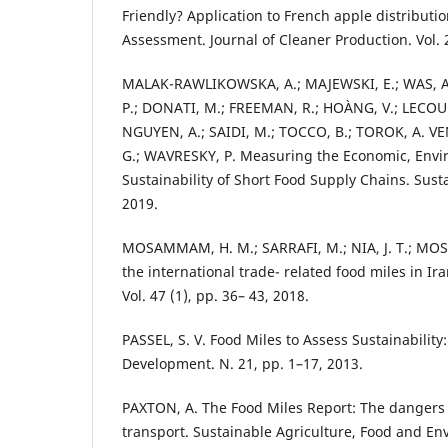
Friendly? Application to French apple distributio
Assessment. Journal of Cleaner Production. Vol. 
MALAK-RAWLIKOWSKA, A.; MAJEWSKI, E.; WAS, A.
P.; DONATI, M.; FREEMAN, R.; HOÀNG, V.; LECOUER
NGUYEN, A.; SAIDI, M.; TOCCO, B.; TOROK, A. V
G.; WAVRESKY, P. Measuring the Economic, Envi
Sustainability of Short Food Supply Chains. Sustai
2019.
MOSAMMAM, H. M.; SARRAFI, M.; NIA, J. T.; MO
the international trade- related food miles in Ir
Vol. 47 (1), pp. 36– 43, 2018.
PASSEL, S. V. Food Miles to Assess Sustainability
Development. N. 21, pp. 1–17, 2013.
PAXTON, A. The Food Miles Report: The dangers 
transport. Sustainable Agriculture, Food and Env