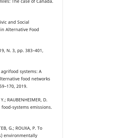
miles: The case of Canada.
vic and Social
in Alternative Food
19, N. 3, pp. 383–401,
 agrifood systems: A
alternative food networks
159–170, 2019.
IN, Y.; RAUBENHEIMER, D.
l food-systems emissions.
EB, G.; ROUXA, P. To
s) environmentally