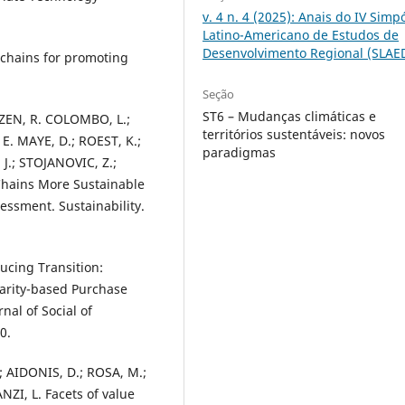
v. 4 n. 4 (2025): Anais do IV Simp
Latino-Americano de Estudos de
Desenvolvimento Regional (SLAE
 chains for promoting
Seção
ST6 – Mudanças climáticas e
IZEN, R. COLOMBO, L.;
territórios sustentáveis: novos
E. MAYE, D.; ROEST, K.;
paradigmas
J.; STOJANOVIC, Z.;
Chains More Sustainable
essment. Sustainability.
ucing Transition:
darity-based Purchase
nal of Social of
0.
; AIDONIS, D.; ROSA, M.;
ZI, L. Facets of value