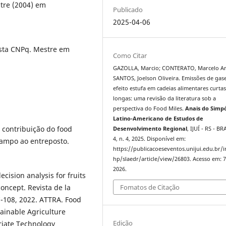
tre (2004) em
Publicado
2025-04-06
sta CNPq. Mestre em
Como Citar
GAZOLLA, Marcio; CONTERATO, Marcelo An
SANTOS, Joelson Oliveira. Emissões de gas
efeito estufa em cadeias alimentares curtas
longas: uma revisão da literatura sob a
perspectiva do Food Miles.
Anais do Simp
Latino-Americano de Estudos de
 A contribuição do food
Desenvolvimento Regional
, IJUÍ - RS - BR
4, n. 4, 2025. Disponível em:
campo ao entreposto.
https://publicacoeseventos.unijui.edu.br/
hp/slaedr/article/view/26803. Acesso em: 7
2026.
decision analysis for fruits
Fomatos de Citação
oncept. Revista de la
7-108, 2022. ATTRA. Food
ainable Agriculture
Edição
riate Technology