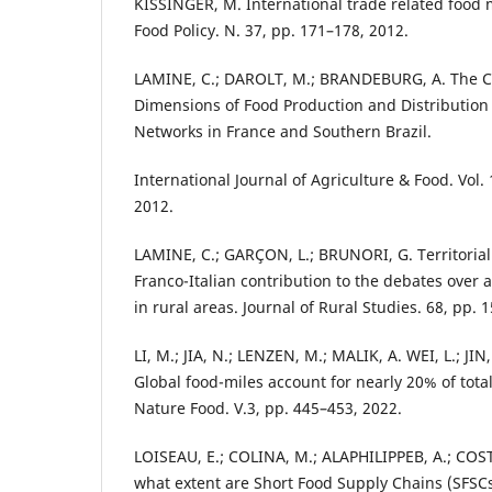
KISSINGER, M. International trade related food 
Food Policy. N. 37, pp. 171–178, 2012.
LAMINE, C.; DAROLT, M.; BRANDEBURG, A. The Ci
Dimensions of Food Production and Distribution 
Networks in France and Southern Brazil.
International Journal of Agriculture & Food. Vol. 
2012.
LAMINE, C.; GARÇON, L.; BRUNORI, G. Territorial
Franco-Italian contribution to the debates over 
in rural areas. Journal of Rural Studies. 68, pp. 
LI, M.; JIA, N.; LENZEN, M.; MALIK, A. WEI, L.; J
Global food-miles account for nearly 20% of tota
Nature Food. V.3, pp. 445–453, 2022.
LOISEAU, E.; COLINA, M.; ALAPHILIPPEB, A.; COST
what extent are Short Food Supply Chains (SFSC