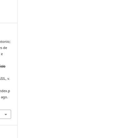
tonio;
es de
 e
ósio
ASIL, v.
index.p
 ago.