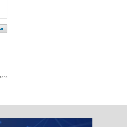
ar
itens