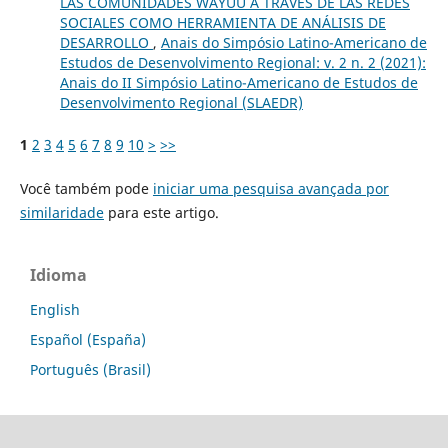
LAS COMUNIDADES WAYUU A TRAVÉS DE LAS REDES
SOCIALES COMO HERRAMIENTA DE ANÁLISIS DE
DESARROLLO
,
Anais do Simpósio Latino-Americano de
Estudos de Desenvolvimento Regional: v. 2 n. 2 (2021):
Anais do II Simpósio Latino-Americano de Estudos de
Desenvolvimento Regional (SLAEDR)
1
2
3
4
5
6
7
8
9
10
>
>>
Você também pode
iniciar uma pesquisa avançada por
similaridade
para este artigo.
Idioma
English
Español (España)
Português (Brasil)