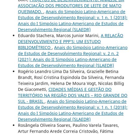
ASSOCIAÇÃO DOS PRODUTORES DE LEITE DE MATO
QUEIMADO.
,
Anais do Simpósio Latino-Americano de
Estudos de Desenvolvimento Regional: v. 1 n. 1 (2018):
Anais do I Simpósio Latino-Americano de Estudos de
Desenvolvimento Regional (SLAEDR)
Eduardo Stachera, Marcos Junior Marini,
A RELAÇÃO
DESENVOLVIMENTO E PPP’S: UM ESTUDO
BIBLIOMÉTRICO
,
Anais do Simpósio Latino-Americano
de Estudos de Desenvolvimento Regional: v. 2 n. 2
(2021): Anais do II Simpósio Latino-Americano de
Estudos de Desenvolvimento Regional (SLAEDR)
Rogério Leandro Lima Da Silveira, Grazielle Betina
Brandt, Rosí Cristina Espindola Da Silveira, Fernanda
Teixeira Jardim, Helena De Moura Vogt, Nicolas Billig
De Giacometti,
CIDADES MÉDIAS E GESTÃO DO
TERRITÓRIO NA REGIÃO DOS VALES – RIO GRANDE DO
SUL - BRASIL
,
Anais do Simpósio Latino-Americano de
Estudos de Desenvolvimento Regional: v. 1 n. 1 (2018):
Anais do I Simpósio Latino-Americano de Estudos de
Desenvolvimento Regional (SLAEDR)
Rosângela Oliveira Soares, Paulino Varela Tavares,
Artur Fernando Arede Correia Cristovão, Fátima