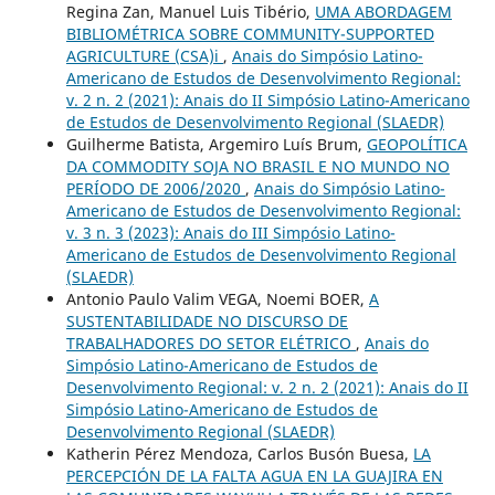
Regina Zan, Manuel Luis Tibério,
UMA ABORDAGEM
BIBLIOMÉTRICA SOBRE COMMUNITY-SUPPORTED
AGRICULTURE (CSA)i
,
Anais do Simpósio Latino-
Americano de Estudos de Desenvolvimento Regional:
v. 2 n. 2 (2021): Anais do II Simpósio Latino-Americano
de Estudos de Desenvolvimento Regional (SLAEDR)
Guilherme Batista, Argemiro Luís Brum,
GEOPOLÍTICA
DA COMMODITY SOJA NO BRASIL E NO MUNDO NO
PERÍODO DE 2006/2020
,
Anais do Simpósio Latino-
Americano de Estudos de Desenvolvimento Regional:
v. 3 n. 3 (2023): Anais do III Simpósio Latino-
Americano de Estudos de Desenvolvimento Regional
(SLAEDR)
Antonio Paulo Valim VEGA, Noemi BOER,
A
SUSTENTABILIDADE NO DISCURSO DE
TRABALHADORES DO SETOR ELÉTRICO
,
Anais do
Simpósio Latino-Americano de Estudos de
Desenvolvimento Regional: v. 2 n. 2 (2021): Anais do II
Simpósio Latino-Americano de Estudos de
Desenvolvimento Regional (SLAEDR)
Katherin Pérez Mendoza, Carlos Busón Buesa,
LA
PERCEPCIÓN DE LA FALTA AGUA EN LA GUAJIRA EN