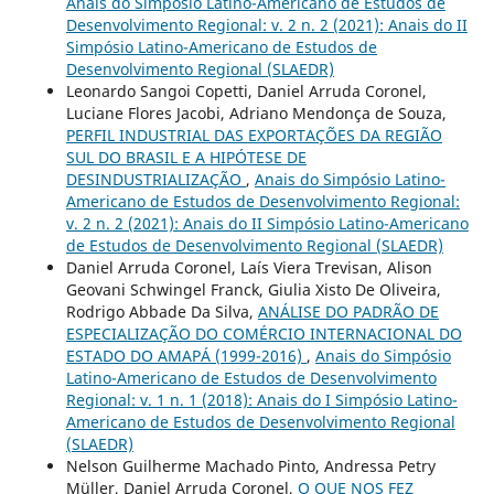
Anais do Simpósio Latino-Americano de Estudos de
Desenvolvimento Regional: v. 2 n. 2 (2021): Anais do II
Simpósio Latino-Americano de Estudos de
Desenvolvimento Regional (SLAEDR)
Leonardo Sangoi Copetti, Daniel Arruda Coronel,
Luciane Flores Jacobi, Adriano Mendonça de Souza,
PERFIL INDUSTRIAL DAS EXPORTAÇÕES DA REGIÃO
SUL DO BRASIL E A HIPÓTESE DE
DESINDUSTRIALIZAÇÃO
,
Anais do Simpósio Latino-
Americano de Estudos de Desenvolvimento Regional:
v. 2 n. 2 (2021): Anais do II Simpósio Latino-Americano
de Estudos de Desenvolvimento Regional (SLAEDR)
Daniel Arruda Coronel, Laís Viera Trevisan, Alison
Geovani Schwingel Franck, Giulia Xisto De Oliveira,
Rodrigo Abbade Da Silva,
ANÁLISE DO PADRÃO DE
ESPECIALIZAÇÃO DO COMÉRCIO INTERNACIONAL DO
ESTADO DO AMAPÁ (1999-2016)
,
Anais do Simpósio
Latino-Americano de Estudos de Desenvolvimento
Regional: v. 1 n. 1 (2018): Anais do I Simpósio Latino-
Americano de Estudos de Desenvolvimento Regional
(SLAEDR)
Nelson Guilherme Machado Pinto, Andressa Petry
Müller, Daniel Arruda Coronel,
O QUE NOS FEZ