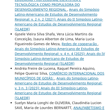
TECNOLÓGICA COMO PROPULSORA DO
DESENVOLVIMENTO REGIONAL
,
Anais do Simpósio
Latino-Americano de Estudos de Desenvolvimento
Regional: v. 2 n. 2 (2021): Anais do II Simpósio Latino-
Americano de Estudos de Desenvolvimento Regional
(SLAEDR)
Gysele Vieira Silva Shafa, Vera Lúcia Martins da
Conceição, Isaura Alberton de Lima, Maria Lucia
Figueiredo Gomes de Meza,
Redes de cooperação
,
Anais do Simpósio Latino-Americano de Estudos de
Desenvolvimento Regional: v. 4 n. 4 (2025): Anais do IV
Simpósio Latino-Americano de Estudos de
Desenvolvimento Regional (SLAEDR)
Andréa Freire de Lucena, Raquel Pereira Aquino,
Felipe Queiroz Silva,
COMÉRCIO INTERNACIONAL DOS
MUNICÍPIOS DE GOIÁS:
,
Anais do Simpósio Latino-
Americano de Estudos de Desenvolvimento Regional:
v. 3 n. 3 (2023): Anais do III Simpósio Latino-
Americano de Estudos de Desenvolvimento Regional
(SLAEDR)
Suelyn Maria Longhi de OLIVEIRA, Claudinéia Lucion
SAVI, Maria de Lourdes BERNARTT,
ANALFABETISMO E