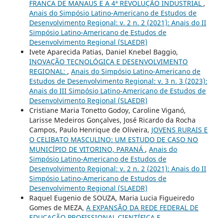
FRANCA DE MANAUS E A 4ª REVOLUÇÃO INDUSTRIAL
,
Anais do Simpósio Latino-Americano de Estudos de
Desenvolvimento Regional: v. 2 n. 2 (2021): Anais do II
Simpósio Latino-Americano de Estudos de
Desenvolvimento Regional (SLAEDR)
Ivete Aparecida Patias, Daniel Knebel Baggio,
INOVAÇÃO TECNOLÓGICA E DESENVOLVIMENTO
REGIONAL:
,
Anais do Simpósio Latino-Americano de
Estudos de Desenvolvimento Regional: v. 3 n. 3 (2023):
Anais do III Simpósio Latino-Americano de Estudos de
Desenvolvimento Regional (SLAEDR)
Cristiane Maria Tonetto Godoy, Caroline Viganó,
Larisse Medeiros Gonçalves, José Ricardo da Rocha
Campos, Paulo Henrique de Oliveira,
JOVENS RURAIS E
O CELIBATO MASCULINO: UM ESTUDO DE CASO NO
MUNICÍPIO DE VITORINO, PARANÁ
,
Anais do
Simpósio Latino-Americano de Estudos de
Desenvolvimento Regional: v. 2 n. 2 (2021): Anais do II
Simpósio Latino-Americano de Estudos de
Desenvolvimento Regional (SLAEDR)
Raquel Eugenio de SOUZA, Maria Lucia Figueiredo
Gomes de MEZA,
A EXPANSÃO DA REDE FEDERAL DE
EDUCAÇÃO PROFISSIONAL CIENTÍFICA E