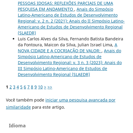
PESSOAS IDOSAS: REFLEXÕES PARCIAIS DE UMA
PESQUISA EM ANDAMENTO
,
Anais do Simpósio
Latino-Americano de Estudos de Desenvolvimento
Regional: v. 2 n. 2 (2021): Anais do II Simpósio Latino-
Americano de Estudos de Desenvolvimento Regional
(SLAEDR)
Luis Carlos Alves da Silva, Fernando Batista Bandeira
da Fontoura, Maicon da Silva, Julian Israel Lima,
A
NOVA CIDADE E A COCRIAÇÃO DE VALOR:
,
Anais do
Simpósio Latino-Americano de Estudos de
Desenvolvimento Regional: v. 3 n. 3 (2023): Anais do
III Simpósio Latino-Americano de Estudos de
Desenvolvimento Regional (SLAEDR)
1
2
3
4
5
6
7
8
9
10
>
>>
Você também pode
iniciar uma pesquisa avançada por
similaridade
para este artigo.
Idioma