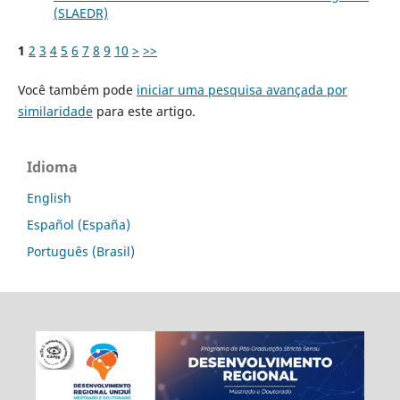
(SLAEDR)
1
2
3
4
5
6
7
8
9
10
>
>>
Você também pode
iniciar uma pesquisa avançada por
similaridade
para este artigo.
Idioma
English
Español (España)
Português (Brasil)