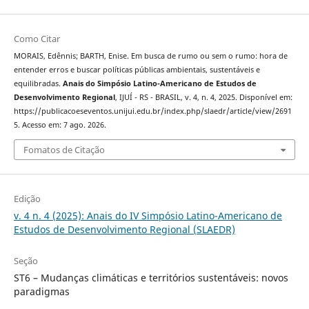
Como Citar
MORAIS, Edênnis; BARTH, Enise. Em busca de rumo ou sem o rumo: hora de
entender erros e buscar políticas públicas ambientais, sustentáveis e
equilibradas.
Anais do Simpósio Latino-Americano de Estudos de
Desenvolvimento Regional
, IJUÍ - RS - BRASIL, v. 4, n. 4, 2025. Disponível em:
https://publicacoeseventos.unijui.edu.br/index.php/slaedr/article/view/2691
5. Acesso em: 7 ago. 2026.
Fomatos de Citação
Edição
v. 4 n. 4 (2025): Anais do IV Simpósio Latino-Americano de
Estudos de Desenvolvimento Regional (SLAEDR)
Seção
ST6 – Mudanças climáticas e territórios sustentáveis: novos
paradigmas