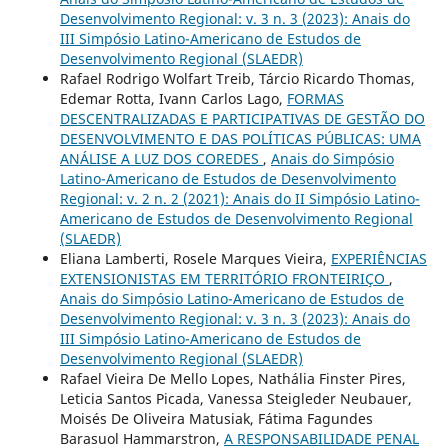
Desenvolvimento Regional: v. 3 n. 3 (2023): Anais do
III Simpósio Latino-Americano de Estudos de
Desenvolvimento Regional (SLAEDR)
Rafael Rodrigo Wolfart Treib, Tárcio Ricardo Thomas,
Edemar Rotta, Ivann Carlos Lago,
FORMAS
DESCENTRALIZADAS E PARTICIPATIVAS DE GESTÃO DO
DESENVOLVIMENTO E DAS POLÍTICAS PÚBLICAS: UMA
ANÁLISE A LUZ DOS COREDES
,
Anais do Simpósio
Latino-Americano de Estudos de Desenvolvimento
Regional: v. 2 n. 2 (2021): Anais do II Simpósio Latino-
Americano de Estudos de Desenvolvimento Regional
(SLAEDR)
Eliana Lamberti, Rosele Marques Vieira,
EXPERIÊNCIAS
EXTENSIONISTAS EM TERRITÓRIO FRONTEIRIÇO
,
Anais do Simpósio Latino-Americano de Estudos de
Desenvolvimento Regional: v. 3 n. 3 (2023): Anais do
III Simpósio Latino-Americano de Estudos de
Desenvolvimento Regional (SLAEDR)
Rafael Vieira De Mello Lopes, Nathália Finster Pires,
Leticia Santos Picada, Vanessa Steigleder Neubauer,
Moisés De Oliveira Matusiak, Fátima Fagundes
Barasuol Hammarstron,
A RESPONSABILIDADE PENAL