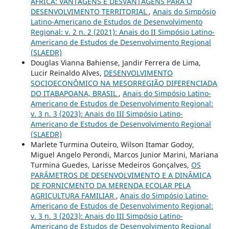
ÁFRICA: VANTAGENS E DESVANTAGENS PARA O
DESENVOLVIMENTO TERRITORIAL
,
Anais do Simpósio
Latino-Americano de Estudos de Desenvolvimento
Regional: v. 2 n. 2 (2021): Anais do II Simpósio Latino-
Americano de Estudos de Desenvolvimento Regional
(SLAEDR)
Douglas Vianna Bahiense, Jandir Ferrera de Lima,
Lucir Reinaldo Alves,
DESENVOLVIMENTO
SOCIOECONÔMICO NA MESORREGIÃO DIFERENCIADA
DO ITABAPOANA, BRASIL
,
Anais do Simpósio Latino-
Americano de Estudos de Desenvolvimento Regional:
v. 3 n. 3 (2023): Anais do III Simpósio Latino-
Americano de Estudos de Desenvolvimento Regional
(SLAEDR)
Marlete Turmina Outeiro, Wilson Itamar Godoy,
Miguel Angelo Perondi, Marcos Junior Marini, Mariana
Turmina Guedes, Larisse Medeiros Gonçalves,
OS
PARÂMETROS DE DESENVOLVIMENTO E A DINÂMICA
DE FORNICMENTO DA MERENDA ECOLAR PELA
AGRICULTURA FAMILIAR
,
Anais do Simpósio Latino-
Americano de Estudos de Desenvolvimento Regional:
v. 3 n. 3 (2023): Anais do III Simpósio Latino-
Americano de Estudos de Desenvolvimento Regional