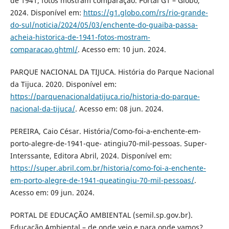
de 1941; fotos mostram comparação. Portal G1 – Globo,
2024. Disponível em:
https://g1.globo.com/rs/rio-grande-
do-sul/noticia/2024/05/03/enchente-do-guaiba-passa-
acheia-historica-de-1941-fotos-mostram-
comparacao.ghtml/
. Acesso em: 10 jun. 2024.
PARQUE NACIONAL DA TIJUCA. História do Parque Nacional
da Tijuca. 2020. Disponível em:
https://parquenacionaldatijuca.rio/historia-do-parque-
nacional-da-tijuca/
. Acesso em: 08 jun. 2024.
PEREIRA, Caio César. História/Como-foi-a-enchente-em-
porto-alegre-de-1941-que- atingiu70-mil-pessoas. Super-
Interssante, Editora Abril, 2024. Disponível em:
https://super.abril.com.br/historia/como-foi-a-enchente-
em-porto-alegre-de-1941-queatingiu-70-mil-pessoas/
.
Acesso em: 09 jun. 2024.
PORTAL DE EDUCAÇÃO AMBIENTAL (semil.sp.gov.br).
Educação Ambiental – de onde veio e para onde vamos?